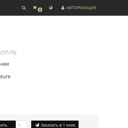
АВТОРИЗАЦИЯ
0
029578)
ичии
ature
ить
Заказать в 1 клик