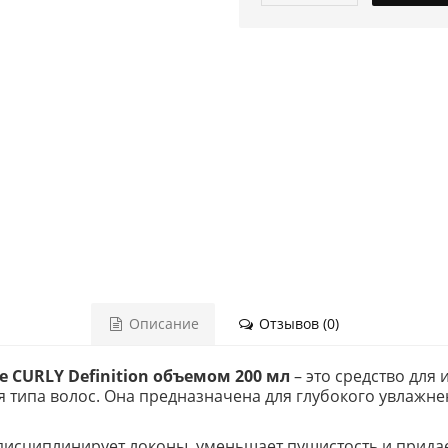
Описание
Отзывов (0)
re CURLY Definition объемом 200 мл
– это средство для
 типа волос. Она предназначена для глубокого увлажн
 дисциплинирует локоны, уменьшает пушистость и придае