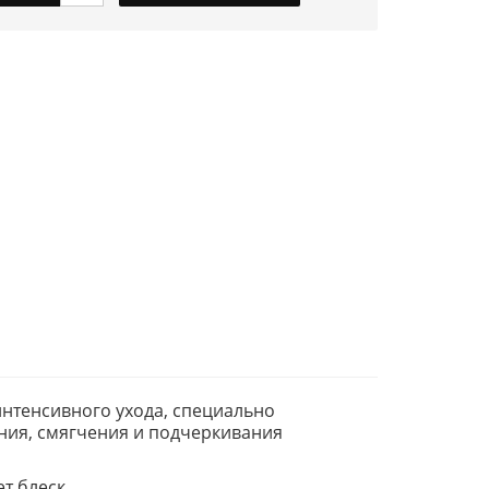
 интенсивного ухода, специально
ения, смягчения и подчеркивания
т блеск.