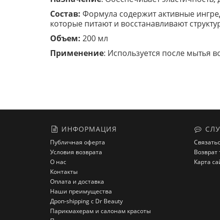
Состав:
Формула содержит активные ингреди
которые питают и восстанавливают структур
Объем:
200 мл
Применение
: Используется после мытья в
ИНФОРМАЦИЯ
СЛУ
Публичная оферта
Связатьс
Условия возврата
Возврат 
О нас
Карта са
Контакты
Оплата и доставка
Наши преимущества
Дроп-shipping с Dr Beauty
Парикмахерам и салонам красоты