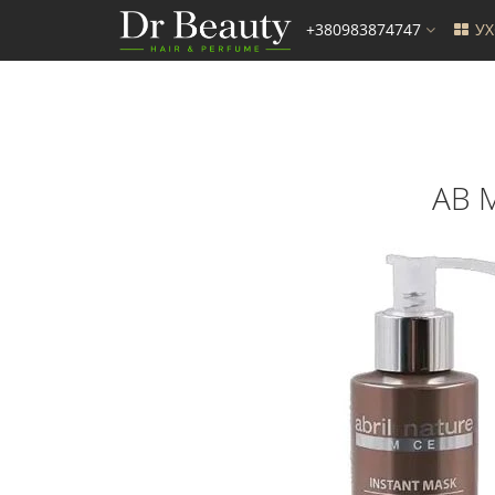
+380983874747
У
AB М