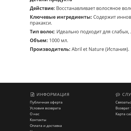
Действие:
Восстанавливает волосяное воло
Ключевые ингредиенты:
Содержит иннова
пракакси.
Тип волос
: Идеально подходит для слабых
Объем:
1000 мл.
Производитель:
Abril et Nature (Испания).
ИНФОРМАЦИЯ
СЛУ
Публичная оферта
Связатьс
Условия возврата
Возврат 
О нас
Карта са
Контакты
Оплата и доставка