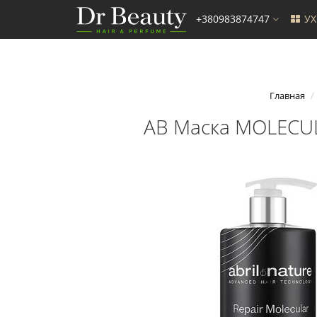
+380983874747
У
Главная
AB Маска MOLECUL