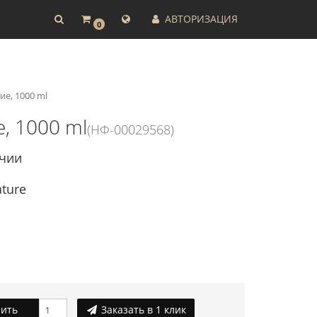
АВТОРИЗАЦИЯ
0
е, 1000 ml
, 1000 ml
(НФ-00029568)
ичии
ature
ить
Заказать в 1 клик