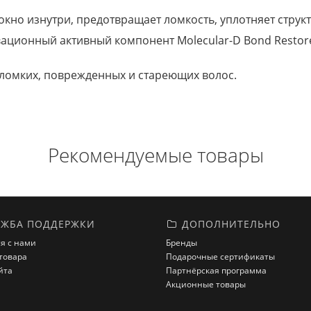
кно изнутри, предотвращает ломкость, уплотняет структу
ционный активный компонент Molecular-D Bond Restore,
, ломких, поврежденных и стареющих волос.
Рекомендуемые товары
ЖБА ПОДДЕРЖКИ
ДОПОЛНИТЕЛЬНО
я с нами
Бренды
товара
Подарочные сертификаты
йта
Партнёрская программа
Акционные товары