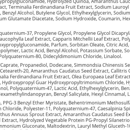
opylgluconamide, Hydrolyzed Quinoa, Amaranthus Caudatus 
act, Terminalia Ferdinandiana Fruit Extract, Sodium Lauroyl
Benzyl Alcohol, Butylene Glycol, Ethylhexylglycerin, Sodium
sodium Glutamate Diacetate, Sodium Hydroxide, Coumarin, He
quaternium-37, Propylene Glycol, Propylene Glycol Dicapry
aucophylla Leaf Extract, Capparis Mitchellii Leaf Extract,
oxypropylgluconamide, Parfum, Sorbitan Oleate, Citric A
opolymer, Lactic Acid, Benzyl Alcohol, Potassium Sorbate, 
 Polyquaternium-80, Didecyldimonium Chloride, Linalool.
aprate, Propanediol, Dodecane, Simmondsia Chinensis Seed 
Ceteareth-20, Amaranthus Caudatus Seed Extract, Callitris Gl
minalia Ferdinandiana Fruit Extract, Olea Europaea Leaf Extra
Hydroxypropyl Guar Hydroxypropyltrimonium Chloride, Hyd
ol, Polyquaternium-47, Lactic Acid, Ethylhexylglycerin, Be
Hexamethylindanopyran, Benzyl Salicylate, Hexyl Cinnamal, L
n, PPG-3 Benzyl Ether Myristate, Behentrimonium Methosulf
oride, Polyester-11, Polyquaternium-47, Caesalpinia Spinos
lianthus Annuus Sprout Extract, Amaranthus Caudatus Seed Ex
ed Extract, Hydrolyzed Vegetable Protein PG-Propyl Silanetri
monium Gluconate, Maltodextrin, Lauryl Methyl Gluceth-1