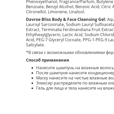
Phenoxyethanol, Fragrance/Parfum, Butylene G
Benzoate, Benzyl Alcohol, Benzoic Acid, Citri
Citronellol, Limonene, Linalool.
Davroe Bliss Body & Face Cleansing Gel:
Aqu
Lauroyl Sarcosinate, Sodium Lauryl Sulfoaceta
Extract, Terminalia Ferdinandiana Fruit Extract
Ethylhexylglycerin, Lactic Acid, Sodium Chlo
Acid, PEG-7 Glyceryl Cocoate, PPG-1-PEG-9 Lau
Salicylate.
*В связи с возможными обновлениями форм
Способ применения
Нанесите шампунь на влажные волосы 
После шампуня нанесите кондиционер н
Маску нанесите на чистые влажные вол
Эликсир распределите по влажным или
Гель для лица и тела нанесите на вл