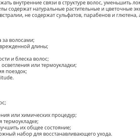
жать внутренние связи в структуре волос, уменьшить ло
мулы содержат натуральные растительные и цветочные эк
встралии, не содержат сульфатов, парабенов и глютена, 
 за волосами;
оврежденной длины;
сти и блеска волос;
 осветления или термоукладки;
мя поездок;
itude.
ос;
ения или химических процедур;
я термоукладке;
улучшить их общее состояние;
рожный набор для восстанавливающего ухода.