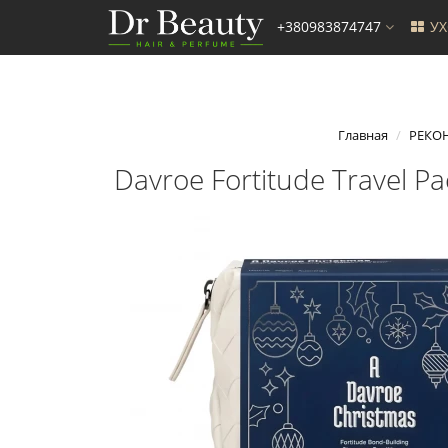
+380983874747
У
Главная
РЕКО
Davroe Fortitude Travel 