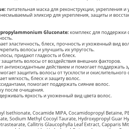
ue:
питательная маска для реконструкции, укрепления и
несмываемый эликсир для укрепления, защиты и восста
ypropylammonium Gluconate:
комплекс для поддержки с
ность.
ет эластичность, блеск, прочность и ухоженный вид вол
крепить волосы и улучшить их упругость.
лосы, придают гладкость и блеск.
 защитить волосы от воздействия внешних факторов.
т антиоксидантным действием и помогает поддержать з
могает защитить волосы от тусклости и окислительного с
ет мягкость, блеск и защиту волос.
ксидантами, помогает поддержать сияние волос.
жу после очищения.
ерживать яркость и ухоженный вид цвета волос.
l Isethionate, Cocamide MIPA, Cocamidopropyl Betaine, P
onate, Sodium Methyl Cocoyl Taurate, Hydroxypropyl Guar H
stearate, Callitris Glaucophylla Leaf Extract, Capparis Mitch