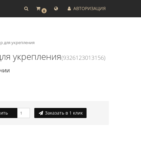
АВТОРИЗАЦИЯ
0
ор для укрепления
 для укрепления
(9326123013156)
ичии
ить
Заказать в 1 клик