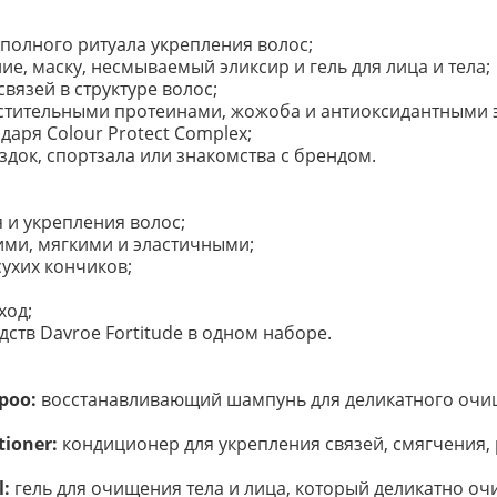
 полного ритуала укрепления волос;
, маску, несмываемый эликсир и гель для лица и тела;
вязей в структуре волос;
стительными протеинами, жожоба и антиоксидантными э
аря Colour Protect Complex;
док, спортзала или знакомства с брендом.
 и укрепления волос;
ими, мягкими и эластичными;
ухих кончиков;
ход;
ств Davroe Fortitude в одном наборе.
poo:
восстанавливающий шампунь для деликатного очи
tioner:
кондиционер для укрепления связей, смягчения,
l:
гель для очищения тела и лица, который деликатно о