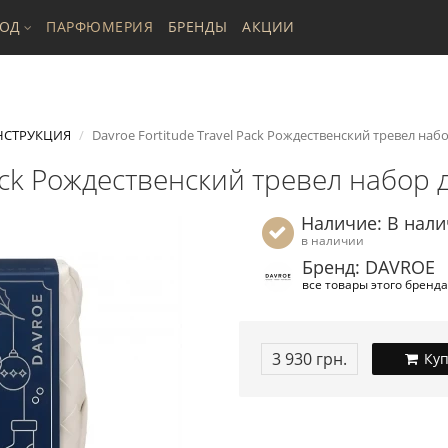
ХОД
ПАРФЮМЕРИЯ
БРЕНДЫ
АКЦИИ
НСТРУКЦИЯ
Davroe Fortitude Travel Pack Рождественский тревел наб
Pack Рождественский тревел набор
Наличие: В нал
в наличии
Бренд: DAVROE
все товары этого бренда
3 930 грн.
Куп