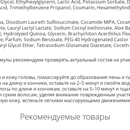
lycol, Ethylhexylglycerin, Lactic Acid, Potassium Sorbate, 
c Acid, Trimethylbenzene Propanol, Coumarin, Hexamethylind
a, Disodium Laureth Sulfosuccinate, Cocamide MIPA, Cocam
te, Lauryl Lactyl Lactate, Sodium Cocoyl Isethionate, Aloe B
, Hydrolyzed Quinoa, Glycerin, Brachychiton Acerifolius Flowe
ride, Parfum, Sodium Benzoate, PEG-40 Hydrogenated Castor 
ryl Glycol Ether, Tetrasodium Glutamate Diacetate, Coceth-7
улы рекомендуем проверять актуальный состав на упак
и кожу головы, помассируйте до образования пены и т
а длину и кончики, оставьте на 2–5 минут и смойте вод
осы по длине и кончикам, оставьте на 5–10 минут и тща
 сухим волосам, уделяя внимание поврежденным участк
ажную кожу, вспеньте легкими массирующими движениями
Рекомендуемые товары