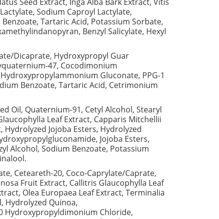
Seed Extract, Inga Alba Bark Extract, Vitis
 Lactylate, Sodium Caproyl Lactylate,
 Benzoate, Tartaric Acid, Potassium Sorbate,
xamethylindanopyran, Benzyl Salicylate, Hexyl
late/Dicaprate, Hydroxypropyl Guar
 Polyquaternium-47, Cocodimonium
cid, Hydroxypropylammonium Gluconate, PPG-1
Sodium Benzoate, Tartaric Acid, Cetrimonium
Oil, Quaternium-91, Cetyl Alcohol, Stearyl
aucophylla Leaf Extract, Capparis Mitchellii
ct, Hydrolyzed Jojoba Esters, Hydrolyzed
roxypropylgluconamide, Jojoba Esters,
nzyl Alcohol, Sodium Benzoate, Potassium
inalool.
ate, Ceteareth-20, Coco-Caprylate/Caprate,
a Fruit Extract, Callitris Glaucophylla Leaf
tract, Olea Europaea Leaf Extract, Terminalia
ol, Hydrolyzed Quinoa,
0 Hydroxypropyldimonium Chloride,