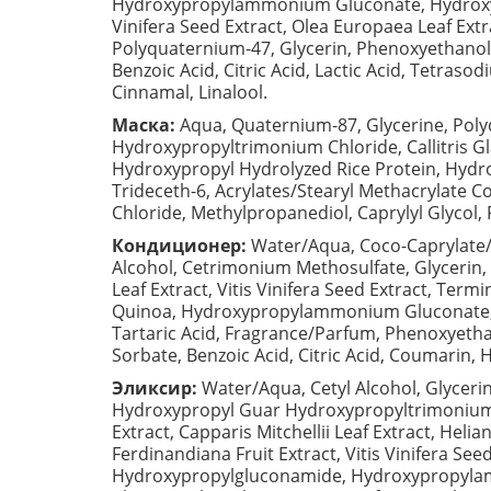
Hydroxypropylammonium Gluconate, Hydroxypr
Vinifera Seed Extract, Olea Europaea Leaf Extr
Polyquaternium-47, Glycerin, Phenoxyethanol, 
Benzoic Acid, Citric Acid, Lactic Acid, Tetra
Cinnamal, Linalool.
Маска:
Aqua, Quaternium-87, Glycerine, Poly
Hydroxypropyltrimonium Chloride, Callitris Gl
Hydroxypropyl Hydrolyzed Rice Protein, Hydr
Trideceth-6, Acrylates/Stearyl Methacrylate C
Chloride, Methylpropanediol, Caprylyl Glycol,
Кондиционер:
Water/Aqua, Coco-Caprylate/C
Alcohol, Cetrimonium Methosulfate, Glycerin, 
Leaf Extract, Vitis Vinifera Seed Extract, Ter
Quinoa, Hydroxypropylammonium Gluconate, 
Tartaric Acid, Fragrance/Parfum, Phenoxyethan
Sorbate, Benzoic Acid, Citric Acid, Coumarin, 
Эликсир:
Water/Aqua, Cetyl Alcohol, Glyceri
Hydroxypropyl Guar Hydroxypropyltrimonium Chl
Extract, Capparis Mitchellii Leaf Extract, He
Ferdinandiana Fruit Extract, Vitis Vinifera Se
Hydroxypropylgluconamide, Hydroxypropylam