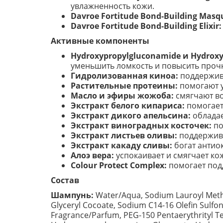
увлажненность кожи.
Davroe Fortitude Bond-Building Masq
Davroe Fortitude Bond-Building Elixir:
Активные компоненты
Hydroxypropylgluconamide и Hydrox
уменьшить ломкость и повысить проч
Гидролизованная киноа:
поддержива
Растительные протеины:
помогают у
Масло и эфиры жожоба:
смягчают во
Экстракт белого кипариса:
помогает
Экстракт дикого апельсина:
обладае
Экстракт виноградных косточек:
по
Экстракт листьев оливы:
поддержива
Экстракт какаду сливы:
богат антио
Алоэ вера:
успокаивает и смягчает ко
Colour Protect Complex:
помогает подд
Состав
Шампунь:
Water/Aqua, Sodium Lauroyl Methy
Glyceryl Cocoate, Sodium C14-16 Olefin Sulf
Fragrance/Parfum, PEG-150 Pentaerythrityl Tetra