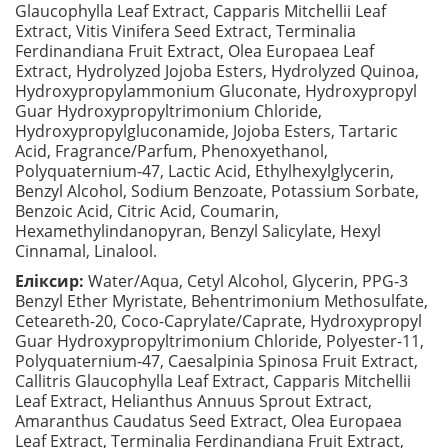
Glaucophylla Leaf Extract, Capparis Mitchellii Leaf
Extract, Vitis Vinifera Seed Extract, Terminalia
Ferdinandiana Fruit Extract, Olea Europaea Leaf
Extract, Hydrolyzed Jojoba Esters, Hydrolyzed Quinoa,
Hydroxypropylammonium Gluconate, Hydroxypropyl
Guar Hydroxypropyltrimonium Chloride,
Hydroxypropylgluconamide, Jojoba Esters, Tartaric
Acid, Fragrance/Parfum, Phenoxyethanol,
Polyquaternium-47, Lactic Acid, Ethylhexylglycerin,
Benzyl Alcohol, Sodium Benzoate, Potassium Sorbate,
Benzoic Acid, Citric Acid, Coumarin,
Hexamethylindanopyran, Benzyl Salicylate, Hexyl
Cinnamal, Linalool.
Еліксир:
Water/Aqua, Cetyl Alcohol, Glycerin, PPG-3
Benzyl Ether Myristate, Behentrimonium Methosulfate,
Ceteareth-20, Coco-Caprylate/Caprate, Hydroxypropyl
Guar Hydroxypropyltrimonium Chloride, Polyester-11,
Polyquaternium-47, Caesalpinia Spinosa Fruit Extract,
Callitris Glaucophylla Leaf Extract, Capparis Mitchellii
Leaf Extract, Helianthus Annuus Sprout Extract,
Amaranthus Caudatus Seed Extract, Olea Europaea
Leaf Extract, Terminalia Ferdinandiana Fruit Extract,