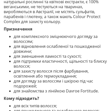
натуральні рослинні та квіткові екстракти, є 100%
веганськими, не тестуються на тваринах,
виробляються в Австралії, не містять сульфатів,
парабенів і глютену, а також мають Colour Protect
Complex для захисту кольору.
Призначення
для комплексного зміцнюючого догляду за
волоссям;
для відновлення ослабленої та пошкодженої
довжини;
для зменшення ламкості та сухості;
для підтримки еластичності, щільності та блиску
волосся;
для захисту волосся після фарбування,
освітлення або термоукладання;
для догляду за волоссям і шкірою під час
подорожей;
для знайомства з лінійкою Davroe Fortitude.
Кому підходить?
для всіх типів волосся;
для пошкодженого та ослабленого волосся;