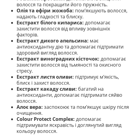
волосся та покращити його пружність.
Олія та ефіри жожоба:
пом’якшують волосся,
надають гладкості та блиску.
Екстракт білого кипариса:
допомагає
захистити волосся від впливу зовнішніх
факторів.
Екстракт дикого апельсина:
має
антиоксидантну дію та допомагає підтримати
здоровий вигляд волосся.
Екстракт виноградних кісточок:
допомагає
захистити волосся від тьмяності та окисного
стресу.
Екстракт листя оливи:
підтримує м’якість,
блиск і захист волосся.
Екстракт какаду сливи:
багатий на
антиоксиданти, допомагає підтримати сяйво
волосся.
Алоє вера:
заспокоює та пом’якшує шкіру після
очищення.
Colour Protect Complex:
допомагає
підтримувати яскравість і доглянутий вигляд
кольору волосся.