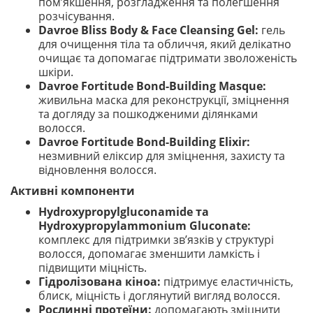
пом’якшення, розгладження та полегшення
розчісування.
Davroe Bliss Body & Face Cleansing Gel:
гель
для очищення тіла та обличчя, який делікатно
очищає та допомагає підтримати зволоженість
шкіри.
Davroe Fortitude Bond-Building Masque:
живильна маска для реконструкції, зміцнення
та догляду за пошкодженими ділянками
волосся.
Davroe Fortitude Bond-Building Elixir:
незмивний еліксир для зміцнення, захисту та
відновлення волосся.
Активні компоненти
Hydroxypropylgluconamide та
Hydroxypropylammonium Gluconate:
комплекс для підтримки зв’язків у структурі
волосся, допомагає зменшити ламкість і
підвищити міцність.
Гідролізована кіноа:
підтримує еластичність,
блиск, міцність і доглянутий вигляд волосся.
Рослинні протеїни:
допомагають зміцнити