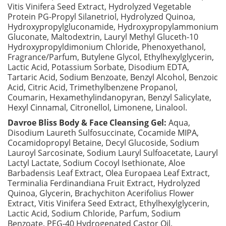
Vitis Vinifera Seed Extract, Hydrolyzed Vegetable
Protein PG-Propyl Silanetriol, Hydrolyzed Quinoa,
Hydroxypropylgluconamide, Hydroxypropylammonium
Gluconate, Maltodextrin, Lauryl Methyl Gluceth-10
Hydroxypropyldimonium Chloride, Phenoxyethanol,
Fragrance/Parfum, Butylene Glycol, Ethylhexylglycerin,
Lactic Acid, Potassium Sorbate, Disodium EDTA,
Tartaric Acid, Sodium Benzoate, Benzyl Alcohol, Benzoic
Acid, Citric Acid, Trimethylbenzene Propanol,
Coumarin, Hexamethylindanopyran, Benzyl Salicylate,
Hexyl Cinnamal, Citronellol, Limonene, Linalool.
Davroe Bliss Body & Face Cleansing Gel:
Aqua,
Disodium Laureth Sulfosuccinate, Cocamide MIPA,
Cocamidopropyl Betaine, Decyl Glucoside, Sodium
Lauroyl Sarcosinate, Sodium Lauryl Sulfoacetate, Lauryl
Lactyl Lactate, Sodium Cocoyl Isethionate, Aloe
Barbadensis Leaf Extract, Olea Europaea Leaf Extract,
Terminalia Ferdinandiana Fruit Extract, Hydrolyzed
Quinoa, Glycerin, Brachychiton Acerifolius Flower
Extract, Vitis Vinifera Seed Extract, Ethylhexylglycerin,
Lactic Acid, Sodium Chloride, Parfum, Sodium
Benzoate, PEG-40 Hydrogenated Castor Oil,