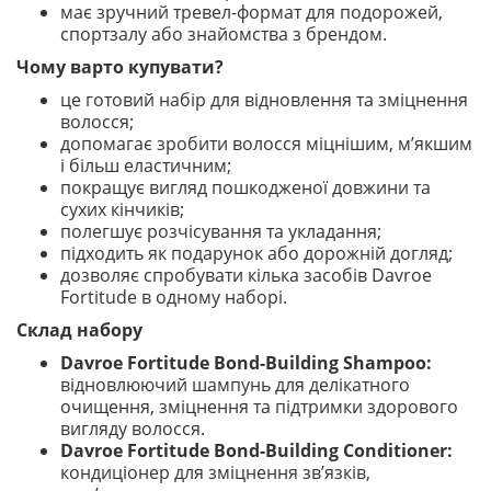
має зручний тревел-формат для подорожей,
спортзалу або знайомства з брендом.
Чому варто купувати?
це готовий набір для відновлення та зміцнення
волосся;
допомагає зробити волосся міцнішим, м’якшим
і більш еластичним;
покращує вигляд пошкодженої довжини та
сухих кінчиків;
полегшує розчісування та укладання;
підходить як подарунок або дорожній догляд;
дозволяє спробувати кілька засобів Davroe
Fortitude в одному наборі.
Склад набору
Davroe Fortitude Bond-Building Shampoo:
відновлюючий шампунь для делікатного
очищення, зміцнення та підтримки здорового
вигляду волосся.
Davroe Fortitude Bond-Building Conditioner:
кондиціонер для зміцнення зв’язків,