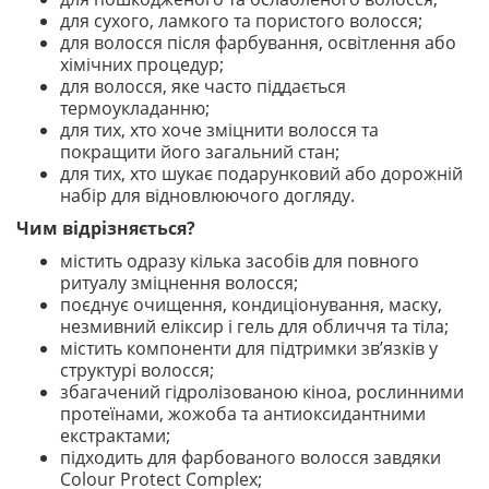
для сухого, ламкого та пористого волосся;
для волосся після фарбування, освітлення або
хімічних процедур;
для волосся, яке часто піддається
термоукладанню;
для тих, хто хоче зміцнити волосся та
покращити його загальний стан;
для тих, хто шукає подарунковий або дорожній
набір для відновлюючого догляду.
Чим відрізняється?
містить одразу кілька засобів для повного
ритуалу зміцнення волосся;
поєднує очищення, кондиціонування, маску,
незмивний еліксир і гель для обличчя та тіла;
містить компоненти для підтримки зв’язків у
структурі волосся;
збагачений гідролізованою кіноа, рослинними
протеїнами, жожоба та антиоксидантними
екстрактами;
підходить для фарбованого волосся завдяки
Colour Protect Complex;