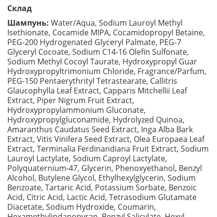
Склад
Шампунь:
Water/Aqua, Sodium Lauroyl Methyl
Isethionate, Cocamide MIPA, Cocamidopropyl Betaine,
PEG-200 Hydrogenated Glyceryl Palmate, PEG-7
Glyceryl Cocoate, Sodium C14-16 Olefin Sulfonate,
Sodium Methyl Cocoyl Taurate, Hydroxypropyl Guar
Hydroxypropyltrimonium Chloride, Fragrance/Parfum,
PEG-150 Pentaerythrityl Tetrastearate, Callitris
Glaucophylla Leaf Extract, Capparis Mitchellii Leaf
Extract, Piper Nigrum Fruit Extract,
Hydroxypropylammonium Gluconate,
Hydroxypropylgluconamide, Hydrolyzed Quinoa,
Amaranthus Caudatus Seed Extract, Inga Alba Bark
Extract, Vitis Vinifera Seed Extract, Olea Europaea Leaf
Extract, Terminalia Ferdinandiana Fruit Extract, Sodium
Lauroyl Lactylate, Sodium Caproyl Lactylate,
Polyquaternium-47, Glycerin, Phenoxyethanol, Benzyl
Alcohol, Butylene Glycol, Ethylhexylglycerin, Sodium
Benzoate, Tartaric Acid, Potassium Sorbate, Benzoic
Acid, Citric Acid, Lactic Acid, Tetrasodium Glutamate
Diacetate, Sodium Hydroxide, Coumarin,
Hexamethylindanopyran, Benzyl Salicylate, Hexyl