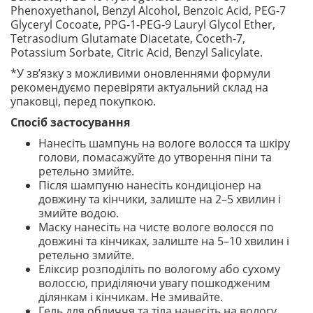
Phenoxyethanol, Benzyl Alcohol, Benzoic Acid, PEG-7
Glyceryl Cocoate, PPG-1-PEG-9 Lauryl Glycol Ether,
Tetrasodium Glutamate Diacetate, Coceth-7,
Potassium Sorbate, Citric Acid, Benzyl Salicylate.
*У зв’язку з можливими оновленнями формули
рекомендуємо перевіряти актуальний склад на
упаковці, перед покупкою.
Спосіб застосування
Нанесіть шампунь на вологе волосся та шкіру
голови, помасажуйте до утворення піни та
ретельно змийте.
Після шампуню нанесіть кондиціонер на
довжину та кінчики, залиште на 2–5 хвилин і
змийте водою.
Маску нанесіть на чисте вологе волосся по
довжині та кінчиках, залиште на 5–10 хвилин і
ретельно змийте.
Еліксир розподіліть по вологому або сухому
волоссю, приділяючи увагу пошкодженим
ділянкам і кінчикам. Не змивайте.
Гель для обличчя та тіла нанесіть на вологу