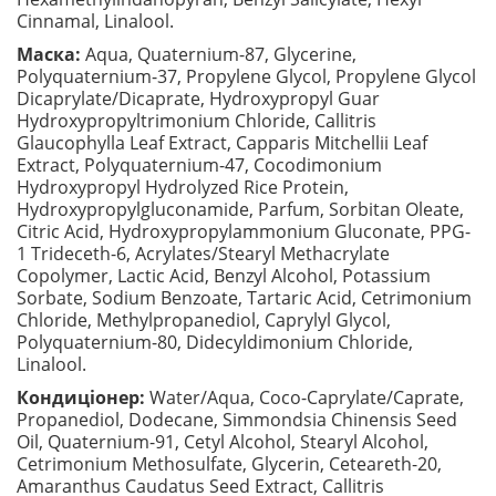
Cinnamal, Linalool.
Маска:
Aqua, Quaternium-87, Glycerine,
Polyquaternium-37, Propylene Glycol, Propylene Glycol
Dicaprylate/Dicaprate, Hydroxypropyl Guar
Hydroxypropyltrimonium Chloride, Callitris
Glaucophylla Leaf Extract, Capparis Mitchellii Leaf
Extract, Polyquaternium-47, Cocodimonium
Hydroxypropyl Hydrolyzed Rice Protein,
Hydroxypropylgluconamide, Parfum, Sorbitan Oleate,
Citric Acid, Hydroxypropylammonium Gluconate, PPG-
1 Trideceth-6, Acrylates/Stearyl Methacrylate
Copolymer, Lactic Acid, Benzyl Alcohol, Potassium
Sorbate, Sodium Benzoate, Tartaric Acid, Cetrimonium
Chloride, Methylpropanediol, Caprylyl Glycol,
Polyquaternium-80, Didecyldimonium Chloride,
Linalool.
Кондиціонер:
Water/Aqua, Coco-Caprylate/Caprate,
Propanediol, Dodecane, Simmondsia Chinensis Seed
Oil, Quaternium-91, Cetyl Alcohol, Stearyl Alcohol,
Cetrimonium Methosulfate, Glycerin, Ceteareth-20,
Amaranthus Caudatus Seed Extract, Callitris