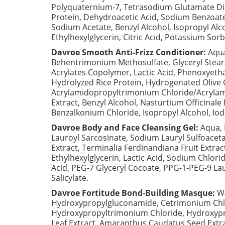
Polyquaternium-7, Tetrasodium Glutamate Dia
Protein, Dehydroacetic Acid, Sodium Benzoate,
Sodium Acetate, Benzyl Alcohol, Isopropyl Alco
Ethylhexylglycerin, Citric Acid, Potassium Sor
Davroe Smooth Anti-Frizz Conditioner:
Aqua
Behentrimonium Methosulfate, Glyceryl Stear
Acrylates Copolymer, Lactic Acid, Phenoxyet
Hydrolyzed Rice Protein, Hydrogenated Olive O
Acrylamidopropyltrimonium Chloride/Acrylami
Extract, Benzyl Alcohol, Nasturtium Officinale
Benzalkonium Chloride, Isopropyl Alcohol, Io
Davroe Body and Face Cleansing Gel:
Aqua, 
Lauroyl Sarcosinate, Sodium Lauryl Sulfoaceta
Extract, Terminalia Ferdinandiana Fruit Extract
Ethylhexylglycerin, Lactic Acid, Sodium Chlo
Acid, PEG-7 Glyceryl Cocoate, PPG-1-PEG-9 Lau
Salicylate.
Davroe Fortitude Bond-Building Masque:
Wa
Hydroxypropylgluconamide, Cetrimonium Chlo
Hydroxypropyltrimonium Chloride, Hydroxyprop
Leaf Extract, Amaranthus Caudatus Seed Extract