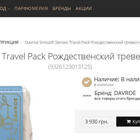
ХОД
ПАРФЮМЕРИЯ
БРЕНДЫ
АКЦИИ
ТРУКЦИЯ
Davroe Smooth Senses Travel Pack Рождественский тревел 
 Travel Pack Рождественский треве
(9326123013125)
Наличие: В нал
в наличии
Бренд: DAVROE
все товары этого бренда
3 930 грн.
Куп