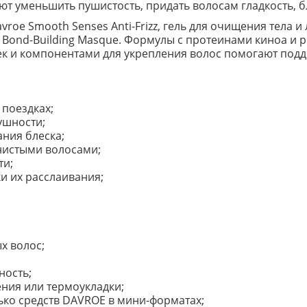
 уменьшить пушистость, придать волосам гладкость, бл
oe Smooth Senses Anti-Frizz, гель для очищения тела и 
e Bond-Building Masque. Формулы с протеинами киноа и р
ек и компонентами для укрепления волос помогают подде
 поездках;
ушности;
ания блеска;
лнистыми волосами;
ти;
и их расслаивания;
х волос;
ность;
ения или термоукладки;
лько средств DAVROE в мини-форматах;