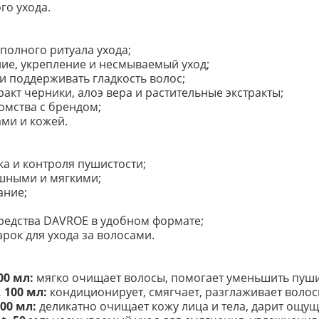
го ухода.
 полного ритуала ухода;
ие, укрепление и несмываемый уход;
и поддерживать гладкость волос;
ракт черники, алоэ вера и растительные экстракты;
омства с брендом;
ами и кожей.
ка и контроля пушистости;
ушными и мягкими;
ание;
редства DAVROE в удобном формате;
рок для ухода за волосами.
00 мл:
мягко очищает волосы, помогает уменьшить пушист
 100 мл:
кондиционирует, смягчает, разглаживает волос
100 мл:
деликатно очищает кожу лица и тела, дарит ощущ