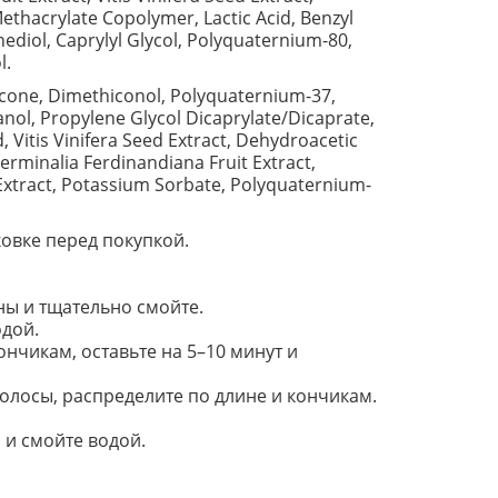
Methacrylate Copolymer, Lactic Acid, Benzyl
ediol, Caprylyl Glycol, Polyquaternium-80,
l.
icone, Dimethiconol, Polyquaternium-37,
ol, Propylene Glycol Dicaprylate/Dicaprate,
 Vitis Vinifera Seed Extract, Dehydroacetic
Terminalia Ferdinandiana Fruit Extract,
Extract, Potassium Sorbate, Polyquaternium-
овке перед покупкой.
ны и тщательно смойте.
одой.
ончикам, оставьте на 5–10 минут и
волосы, распределите по длине и кончикам.
 и смойте водой.