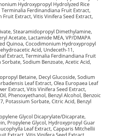
imonium Hydroxypropyl Hydrolyzed Rice
 Terminalia Ferdinandiana Fruit Extract,
ruit Extract, Vitis Vinifera Seed Extract,
Olivate, Stearamidopropyl Dimethylamine,
heryl Acetate, Lactamide MEA, VP/DMAPA
olyzed Quinoa, Cocodimonium Hydroxypropyl
Dehydroacetic Acid, Undeceth-11,
f Extract, Terminalia Ferdinandiana Fruit
um Sorbate, Sodium Benzoate, Acetic Acid,
propyl Betaine, Decyl Glucoside, Sodium
arbadensis Leaf Extract, Olea Europaea Leaf
r Extract, Vitis Vinifera Seed Extract,
Oil, Phenoxyethanol, Benzyl Alcohol, Benzoic
, Potassium Sorbate, Citric Acid, Benzyl
pylene Glycol Dicaprylate/Dicaprate,
n, Propylene Glycol, Hydroxypropyl Guar
phylla Leaf Extract, Capparis Mitchellii
 Extract, Vitis Vinifera Seed Extract,