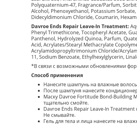
Polyquaternium-47, Fragrance/Parfum, Sorbitan
Alcohol, Phenoxyethanol, Potassium Sorbate, 
Didecyldimonium Chloride, Coumarin, Hexameth
Davroe Ends Repair Leave-In Treatment:
Aqu
Phenyl Trimethicone, Tocopheryl Acetate, Gua
Panthenol, Hydrolyzed Quinoa, Parfum, Quatern
Acid, Acrylates/Stearyl Methacrylate Copolymer
Acrylamidopropyltrimonium Chloride/Acrylami
11, Sodium Benzoate, Ethylhexylglycerin, Linal
*В связи с возможными обновлениями форм
Способ применения
Нанесите шампунь на влажные волосы 
После шампуня нанесите кондиционер н
Маску Davroe Fortitude Bond-Building
тщательно смойте.
Davroe Ends Repair Leave-In Treatmen
Не смывайте.
Гель для тела и лица нанесите на вл