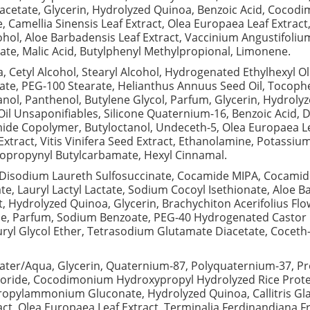
cetate, Glycerin, Hydrolyzed Quinoa, Benzoic Acid, Cocod
 Camellia Sinensis Leaf Extract, Olea Europaea Leaf Extract,
hol, Aloe Barbadensis Leaf Extract, Vaccinium Angustifolium F
bate, Malic Acid, Butylphenyl Methylpropional, Limonene.
, Cetyl Alcohol, Stearyl Alcohol, Hydrogenated Ethylhexyl 
ate, PEG-100 Stearate, Helianthus Annuus Seed Oil, Tocop
hanol, Panthenol, Butylene Glycol, Parfum, Glycerin, Hydr
il Unsaponifiables, Silicone Quaternium-16, Benzoic Acid, 
de Copolymer, Butyloctanol, Undeceth-5, Olea Europaea Lea
 Extract, Vitis Vinifera Seed Extract, Ethanolamine, Potassi
dopropynyl Butylcarbamate, Hexyl Cinnamal.
Disodium Laureth Sulfosuccinate, Cocamide MIPA, Cocamido
te, Lauryl Lactyl Lactate, Sodium Cocoyl Isethionate, Aloe B
, Hydrolyzed Quinoa, Glycerin, Brachychiton Acerifolius Flowe
ride, Parfum, Sodium Benzoate, PEG-40 Hydrogenated Castor 
ryl Glycol Ether, Tetrasodium Glutamate Diacetate, Coceth-7
ter/Aqua, Glycerin, Quaternium-87, Polyquaternium-37, Pro
ride, Cocodimonium Hydroxypropyl Hydrolyzed Rice Protei
ylammonium Gluconate, Hydrolyzed Quinoa, Callitris Glauco
, Olea Europaea Leaf Extract, Terminalia Ferdinandiana Fruit