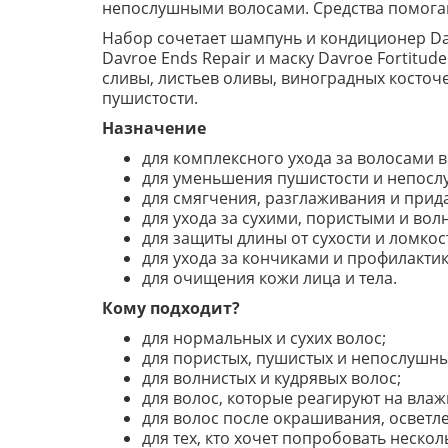
непослушными волосами. Средства помогают
Набор сочетает шампунь и кондиционер Davr
Davroe Ends Repair и маску Davroe Fortitud
сливы, листьев оливы, виноградных косточ
пушистости.
Назначение
для комплексного ухода за волосами в
для уменьшения пушистости и непосл
для смягчения, разглаживания и прид
для ухода за сухими, пористыми и во
для защиты длины от сухости и ломкос
для ухода за кончиками и профилактик
для очищения кожи лица и тела.
Кому подходит?
для нормальных и сухих волос;
для пористых, пушистых и непослушны
для волнистых и кудрявых волос;
для волос, которые реагируют на влаж
для волос после окрашивания, осветл
для тех, кто хочет попробовать неско