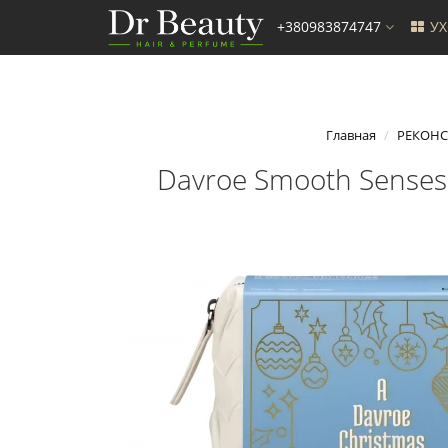
+380983874747
У
Главная
РЕКОНС
Davroe Smooth Senses