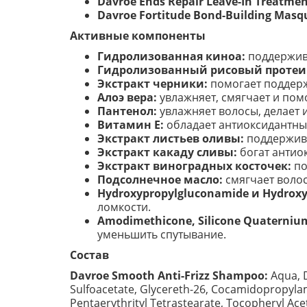
Davroe Ends Repair Leave-In Treatmen
Davroe Fortitude Bond-Building Masqu
Активные компоненты
Гидролизованная киноа:
поддержива
Гидролизованный рисовый протеи
Экстракт черники:
помогает поддержа
Алоэ вера:
увлажняет, смягчает и пом
Пантенол:
увлажняет волосы, делает 
Витамин E:
обладает антиоксидантны
Экстракт листьев оливы:
поддержива
Экстракт какаду сливы:
богат антио
Экстракт виноградных косточек:
по
Подсолнечное масло:
смягчает волос
Hydroxypropylgluconamide и Hydrox
ломкости.
Amodimethicone, Silicone Quaterniu
уменьшить спутывание.
Состав
Davroe Smooth Anti-Frizz Shampoo:
Aqua, D
Sulfoacetate, Glycereth-26, Cocamidopropylam
Pentaerythrityl Tetrastearate, Tocopheryl Ac