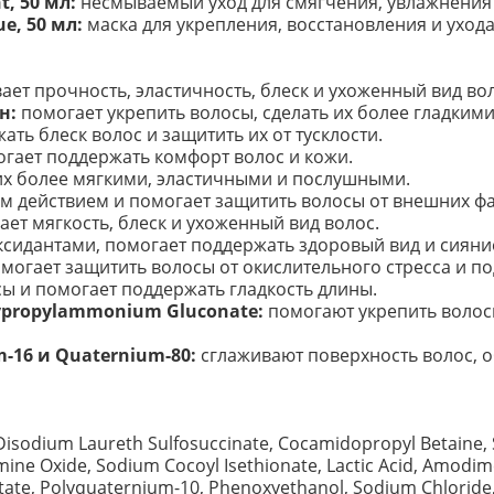
t, 50 мл:
несмываемый уход для смягчения, увлажнения 
e, 50 мл:
маска для укрепления, восстановления и уход
ет прочность, эластичность, блеск и ухоженный вид вол
н:
помогает укрепить волосы, сделать их более гладкими
ть блеск волос и защитить их от тусклости.
огает поддержать комфорт волос и кожи.
их более мягкими, эластичными и послушными.
м действием и помогает защитить волосы от внешних фа
ет мягкость, блеск и ухоженный вид волос.
ксидантами, помогает поддержать здоровый вид и сияни
могает защитить волосы от окислительного стресса и по
ы и помогает поддержать гладкость длины.
ypropylammonium Gluconate:
помогают укрепить волосы
m-16 и Quaternium-80:
сглаживают поверхность волос, 
isodium Laureth Sulfosuccinate, Cocamidopropyl Betaine, 
ine Oxide, Sodium Cocoyl Isethionate, Lactic Acid, Amodim
etate, Polyquaternium-10, Phenoxyethanol, Sodium Chloride