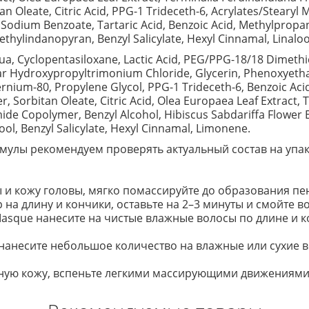
 Oleate, Citric Acid, PPG-1 Trideceth-6, Acrylates/Stearyl 
Sodium Benzoate, Tartaric Acid, Benzoic Acid, Methylpropan
ylindanopyran, Benzyl Salicylate, Hexyl Cinnamal, Linaloo
a, Cyclopentasiloxane, Lactic Acid, PEG/PPG-18/18 Dimeth
r Hydroxypropyltrimonium Chloride, Glycerin, Phenoxyethan
ium-80, Propylene Glycol, PPG-1 Trideceth-6, Benzoic Acid,
, Sorbitan Oleate, Citric Acid, Olea Europaea Leaf Extract, 
de Copolymer, Benzyl Alcohol, Hibiscus Sabdariffa Flower 
ool, Benzyl Salicylate, Hexyl Cinnamal, Limonene.
улы рекомендуем проверять актуальный состав на упак
и кожу головы, мягко помассируйте до образования пе
а длину и кончики, оставьте на 2–3 минуты и смойте в
 Masque нанесите на чистые влажные волосы по длине и к
t нанесите небольшое количество на влажные или сухие 
ажную кожу, вспеньте легкими массирующими движениями