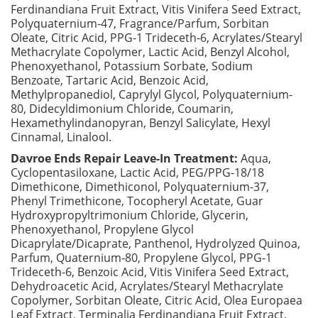
Ferdinandiana Fruit Extract, Vitis Vinifera Seed Extract,
Polyquaternium-47, Fragrance/Parfum, Sorbitan
Oleate, Citric Acid, PPG-1 Trideceth-6, Acrylates/Stearyl
Methacrylate Copolymer, Lactic Acid, Benzyl Alcohol,
Phenoxyethanol, Potassium Sorbate, Sodium
Benzoate, Tartaric Acid, Benzoic Acid,
Methylpropanediol, Caprylyl Glycol, Polyquaternium-
80, Didecyldimonium Chloride, Coumarin,
Hexamethylindanopyran, Benzyl Salicylate, Hexyl
Cinnamal, Linalool.
Davroe Ends Repair Leave-In Treatment:
Aqua,
Cyclopentasiloxane, Lactic Acid, PEG/PPG-18/18
Dimethicone, Dimethiconol, Polyquaternium-37,
Phenyl Trimethicone, Tocopheryl Acetate, Guar
Hydroxypropyltrimonium Chloride, Glycerin,
Phenoxyethanol, Propylene Glycol
Dicaprylate/Dicaprate, Panthenol, Hydrolyzed Quinoa,
Parfum, Quaternium-80, Propylene Glycol, PPG-1
Trideceth-6, Benzoic Acid, Vitis Vinifera Seed Extract,
Dehydroacetic Acid, Acrylates/Stearyl Methacrylate
Copolymer, Sorbitan Oleate, Citric Acid, Olea Europaea
Leaf Extract, Terminalia Ferdinandiana Fruit Extract,