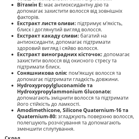
Вітамін E:
має антиоксидантну дію та
допомагає захистити волосся від зовнішніх
факторів.
Екстракт листя оливи:
підтримує м’якість,
блиск і доглянутий вигляд волосся.
Екстракт какаду сливи:
багатий на
антиоксиданти, допомагає підтримати
здоровий вигляд і сяйво волосся.
Екстракт виноградних кісточок:
допомагає
захистити волосся від окисного стресу та
підтримати блиск.
Соняшникова олія:
пом’якшує волосся та
допомагає підтримати гладкість довжини.
Hydroxypropylgluconamide та
Hydroxypropylammonium Gluconate:
допомагають зміцнити волосся та підтримати
його стійкість до ламкості.
Amodimethicone, Silicone Quaternium-16 та
Quaternium-80:
згладжують поверхню волосся,
полегшують розчісування та допомагають
зменшити сплутування.
Склад