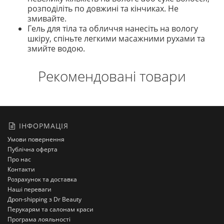
розподіліть по довжині та кінчиках. Не
змивайте.
Гель для тіла та обличчя нанесіть на вологу
шкіру, спіньте легкими масажними рухами та
змийте водою.
Рекомендовані товари
ІНФОРМАЦІЯ
Умови повернення
Публічна оферта
Про нас
Контакти
Розрахунок та доставка
Наші переваги
Дроп-shipping з Dr Beauty
Перукарям та салонам краси
Програма лояльності