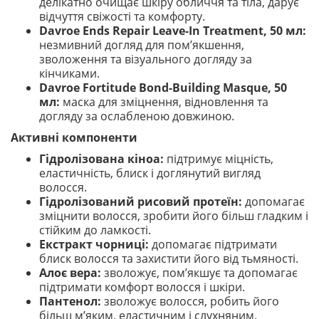
делікатно очищає шкіру обличчя та тіла, дарує
відчуття свіжості та комфорту.
Davroe Ends Repair Leave-In Treatment, 50 мл:
незмивний догляд для пом’якшення,
зволоження та візуального догляду за
кінчиками.
Davroe Fortitude Bond-Building Masque, 50
мл:
маска для зміцнення, відновлення та
догляду за ослабленою довжиною.
Активні компоненти
Гідролізована кіноа:
підтримує міцність,
еластичність, блиск і доглянутий вигляд
волосся.
Гідролізований рисовий протеїн:
допомагає
зміцнити волосся, зробити його більш гладким і
стійким до ламкості.
Екстракт чорниці:
допомагає підтримати
блиск волосся та захистити його від тьмяності.
Алоє вера:
зволожує, пом’якшує та допомагає
підтримати комфорт волосся і шкіри.
Пантенол:
зволожує волосся, робить його
більш м’яким, еластичним і слухняним.