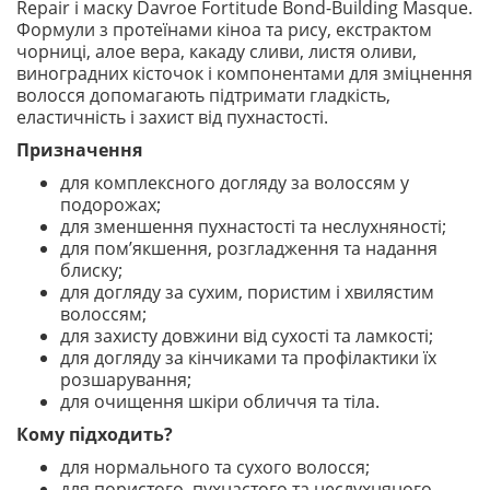
Repair і маску Davroe Fortitude Bond-Building Masque.
Формули з протеїнами кіноа та рису, екстрактом
чорниці, алое вера, какаду сливи, листя оливи,
виноградних кісточок і компонентами для зміцнення
волосся допомагають підтримати гладкість,
еластичність і захист від пухнастості.
Призначення
для комплексного догляду за волоссям у
подорожах;
для зменшення пухнастості та неслухняності;
для пом’якшення, розгладження та надання
блиску;
для догляду за сухим, пористим і хвилястим
волоссям;
для захисту довжини від сухості та ламкості;
для догляду за кінчиками та профілактики їх
розшарування;
для очищення шкіри обличчя та тіла.
Кому підходить?
для нормального та сухого волосся;
для пористого, пухнастого та неслухняного