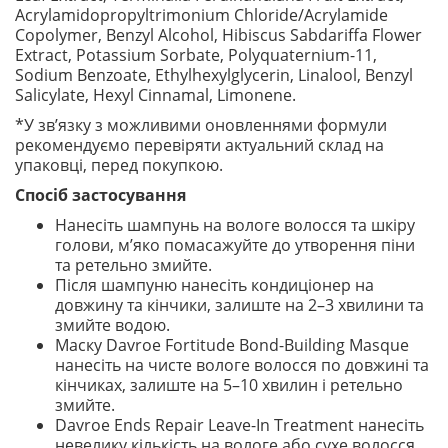
Acrylamidopropyltrimonium Chloride/Acrylamide
Copolymer, Benzyl Alcohol, Hibiscus Sabdariffa Flower
Extract, Potassium Sorbate, Polyquaternium-11,
Sodium Benzoate, Ethylhexylglycerin, Linalool, Benzyl
Salicylate, Hexyl Cinnamal, Limonene.
*У зв’язку з можливими оновленнями формули
рекомендуємо перевіряти актуальний склад на
упаковці, перед покупкою.
Спосіб застосування
Нанесіть шампунь на вологе волосся та шкіру
голови, м’яко помасажуйте до утворення піни
та ретельно змийте.
Після шампуню нанесіть кондиціонер на
довжину та кінчики, залиште на 2–3 хвилини та
змийте водою.
Маску Davroe Fortitude Bond-Building Masque
нанесіть на чисте вологе волосся по довжині та
кінчиках, залиште на 5–10 хвилин і ретельно
змийте.
Davroe Ends Repair Leave-In Treatment нанесіть
невелику кількість на вологе або сухе волосся,