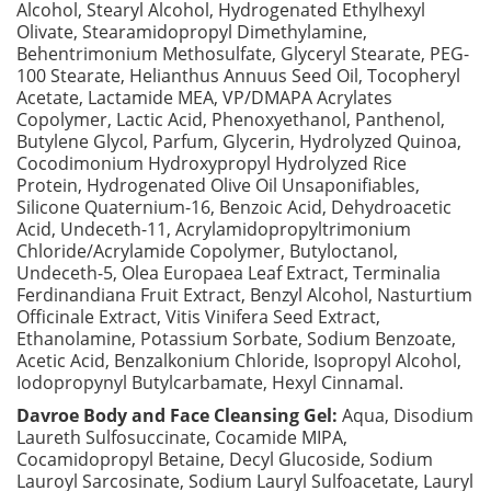
Alcohol, Stearyl Alcohol, Hydrogenated Ethylhexyl
Olivate, Stearamidopropyl Dimethylamine,
Behentrimonium Methosulfate, Glyceryl Stearate, PEG-
100 Stearate, Helianthus Annuus Seed Oil, Tocopheryl
Acetate, Lactamide MEA, VP/DMAPA Acrylates
Copolymer, Lactic Acid, Phenoxyethanol, Panthenol,
Butylene Glycol, Parfum, Glycerin, Hydrolyzed Quinoa,
Cocodimonium Hydroxypropyl Hydrolyzed Rice
Protein, Hydrogenated Olive Oil Unsaponifiables,
Silicone Quaternium-16, Benzoic Acid, Dehydroacetic
Acid, Undeceth-11, Acrylamidopropyltrimonium
Chloride/Acrylamide Copolymer, Butyloctanol,
Undeceth-5, Olea Europaea Leaf Extract, Terminalia
Ferdinandiana Fruit Extract, Benzyl Alcohol, Nasturtium
Officinale Extract, Vitis Vinifera Seed Extract,
Ethanolamine, Potassium Sorbate, Sodium Benzoate,
Acetic Acid, Benzalkonium Chloride, Isopropyl Alcohol,
Iodopropynyl Butylcarbamate, Hexyl Cinnamal.
Davroe Body and Face Cleansing Gel:
Aqua, Disodium
Laureth Sulfosuccinate, Cocamide MIPA,
Cocamidopropyl Betaine, Decyl Glucoside, Sodium
Lauroyl Sarcosinate, Sodium Lauryl Sulfoacetate, Lauryl