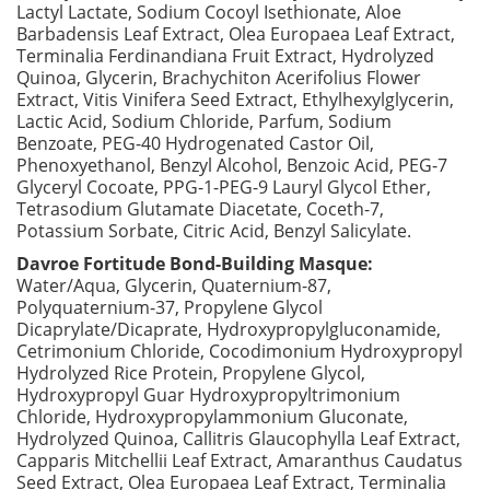
Lactyl Lactate, Sodium Cocoyl Isethionate, Aloe
Barbadensis Leaf Extract, Olea Europaea Leaf Extract,
Terminalia Ferdinandiana Fruit Extract, Hydrolyzed
Quinoa, Glycerin, Brachychiton Acerifolius Flower
Extract, Vitis Vinifera Seed Extract, Ethylhexylglycerin,
Lactic Acid, Sodium Chloride, Parfum, Sodium
Benzoate, PEG-40 Hydrogenated Castor Oil,
Phenoxyethanol, Benzyl Alcohol, Benzoic Acid, PEG-7
Glyceryl Cocoate, PPG-1-PEG-9 Lauryl Glycol Ether,
Tetrasodium Glutamate Diacetate, Coceth-7,
Potassium Sorbate, Citric Acid, Benzyl Salicylate.
Davroe Fortitude Bond-Building Masque:
Water/Aqua, Glycerin, Quaternium-87,
Polyquaternium-37, Propylene Glycol
Dicaprylate/Dicaprate, Hydroxypropylgluconamide,
Cetrimonium Chloride, Cocodimonium Hydroxypropyl
Hydrolyzed Rice Protein, Propylene Glycol,
Hydroxypropyl Guar Hydroxypropyltrimonium
Chloride, Hydroxypropylammonium Gluconate,
Hydrolyzed Quinoa, Callitris Glaucophylla Leaf Extract,
Capparis Mitchellii Leaf Extract, Amaranthus Caudatus
Seed Extract, Olea Europaea Leaf Extract, Terminalia