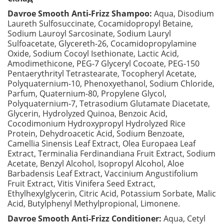
Davroe Smooth Anti-Frizz Shampoo:
Aqua, Disodium
Laureth Sulfosuccinate, Cocamidopropyl Betaine,
Sodium Lauroyl Sarcosinate, Sodium Lauryl
Sulfoacetate, Glycereth-26, Cocamidopropylamine
Oxide, Sodium Cocoyl Isethionate, Lactic Acid,
Amodimethicone, PEG-7 Glyceryl Cocoate, PEG-150
Pentaerythrityl Tetrastearate, Tocopheryl Acetate,
Polyquaternium-10, Phenoxyethanol, Sodium Chloride,
Parfum, Quaternium-80, Propylene Glycol,
Polyquaternium-7, Tetrasodium Glutamate Diacetate,
Glycerin, Hydrolyzed Quinoa, Benzoic Acid,
Cocodimonium Hydroxypropyl Hydrolyzed Rice
Protein, Dehydroacetic Acid, Sodium Benzoate,
Camellia Sinensis Leaf Extract, Olea Europaea Leaf
Extract, Terminalia Ferdinandiana Fruit Extract, Sodium
Acetate, Benzyl Alcohol, Isopropyl Alcohol, Aloe
Barbadensis Leaf Extract, Vaccinium Angustifolium
Fruit Extract, Vitis Vinifera Seed Extract,
Ethylhexylglycerin, Citric Acid, Potassium Sorbate, Malic
Acid, Butylphenyl Methylpropional, Limonene.
Davroe Smooth Anti-Frizz Conditioner:
Aqua, Cetyl