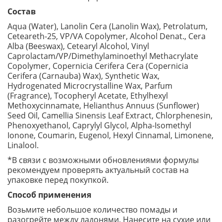
Состав
Aqua (Water), Lanolin Cera (Lanolin Wax), Petrolatum,
Ceteareth-25, VP/VA Copolymer, Alcohol Denat., Cera
Alba (Beeswax), Cetearyl Alcohol, Vinyl
Caprolactam/VP/Dimethylaminoethyl Methacrylate
Copolymer, Copernicia Cerifera Cera (Copernicia
Cerifera (Carnauba) Wax), Synthetic Wax,
Hydrogenated Microcrystalline Wax, Parfum
(Fragrance), Tocopheryl Acetate, Ethylhexyl
Methoxycinnamate, Helianthus Annuus (Sunflower)
Seed Oil, Camellia Sinensis Leaf Extract, Chlorphenesin,
Phenoxyethanol, Caprylyl Glycol, Alpha-Isomethyl
Ionone, Coumarin, Eugenol, Hexyl Cinnamal, Limonene,
Linalool.
*В связи с возможными обновлениями формулы
рекомендуем проверять актуальный состав на
упаковке перед покупкой.
Способ применения
Возьмите небольшое количество помады и
разогрейте между ладонями. Нанесите на сухие или