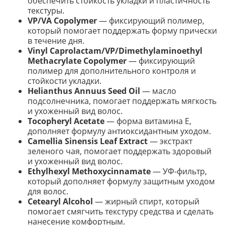
обеспечить стойкость укладки и пластичность
текстуры.
VP/VA Copolymer
— фиксирующий полимер,
который помогает поддержать форму прически
в течение дня.
Vinyl Caprolactam/VP/Dimethylaminoethyl
Methacrylate Copolymer
— фиксирующий
полимер для дополнительного контроля и
стойкости укладки.
Helianthus Annuus Seed Oil
— масло
подсолнечника, помогает поддержать мягкость
и ухоженный вид волос.
Tocopheryl Acetate
— форма витамина E,
дополняет формулу антиоксидантным уходом.
Camellia Sinensis Leaf Extract
— экстракт
зеленого чая, помогает поддержать здоровый
и ухоженный вид волос.
Ethylhexyl Methoxycinnamate
— УФ-фильтр,
который дополняет формулу защитным уходом
для волос.
Cetearyl Alcohol
— жирный спирт, который
помогает смягчить текстуру средства и сделать
нанесение комфортным.