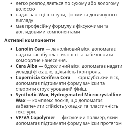
легко розподіляється по сухому або вологому
волоссю
надає зачісці текстури, форми та доглянутого
вигляду
має професійну формулу з фіксуючими та
доглядовими компонентами
Активні компоненти
Lanolin Cera
— ланоліновий віск, допомагає
надати засобу пластичності та забезпечити
комфортне нанесення.
Cera Alba
— бджолиний віск, допомагає надати
укладці фіксацію, щільність і контроль.
Copernicia Cerifera Cera
— карнаубський віск,
допомагає підтримати форму зачіски та
створити структурований фініш.
Synthetic Wax, Hydrogenated Microcrystalline
Wax
— комплекс восків, що допомагає
забезпечити стійкість укладки та пластичність
текстури.
VP/VA Copolymer
— фіксуючий полімер, який
допомагає підтримати форму зачіски протягом