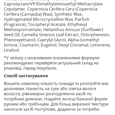
Caprolactam/VP/Dimethylaminoethyl Methacrylate
Copolymer, Copernicia Cerifera Cera (Copernicia
Cerifera (Carnauba) Wax), Synthetic Wax,
Hydrogenated Microcrystalline Wax, Parfum
(Fragrance), Tocopheryl Acetate, Ethylhexyl
Methoxycinnamate, Helianthus Annuus (Sunflower)
Seed Oil, Camellia Sinensis Leaf Extract, Chlorphenesin,
Phenoxyethanol, Caprylyl Glycol, Alpha-Isomethyl
Ionone, Coumarin, Eugenol, Hexyl Cinnamal, Limonene,
Linalool.
*У зв’язку з можливими оновленнями формули
рекомендуємо перевіряти актуальний склад на
упаковці, перед покупкою.
Спосіб застосування
Візьміть невелику кількість помади та розігрійте між
долонями. Нанесіть на сухе або злегка вологе
волосся, рівномірно розподіляючи засіб по
потрібних ділянках. Надайте зачісці бажаної форми
руками або гребінцем. Для більш виразної текстури
наносьте засіб поступово, додаючи за потреби.