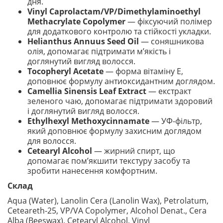
дня.
Vinyl Caprolactam/VP/Dimethylaminoethyl
Methacrylate Copolymer
— фіксуючий полімер
для додаткового контролю та стійкості укладки.
Helianthus Annuus Seed Oil
— соняшникова
олія, допомагає підтримати м’якість і
доглянутий вигляд волосся.
Tocopheryl Acetate
— форма вітаміну E,
доповнює формулу антиоксидантним доглядом.
Camellia Sinensis Leaf Extract
— екстракт
зеленого чаю, допомагає підтримати здоровий
і доглянутий вигляд волосся.
Ethylhexyl Methoxycinnamate
— УФ-фільтр,
який доповнює формулу захисним доглядом
для волосся.
Cetearyl Alcohol
— жирний спирт, що
допомагає пом’якшити текстуру засобу та
зробити нанесення комфортним.
Склад
Aqua (Water), Lanolin Cera (Lanolin Wax), Petrolatum,
Ceteareth-25, VP/VA Copolymer, Alcohol Denat., Cera
Alba (Beeswax), Cetearyl Alcohol, Vinyl