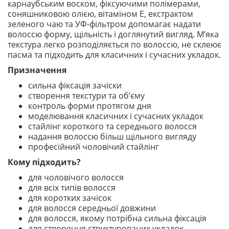
карнаубським воском, фіксуючими полімерами,
соняшниковою олією, вітаміном E, екстрактом
зеленого чаю та УФ-фільтром допомагає надати
волоссю форму, щільність і доглянутий вигляд. М’яка
текстура легко розподіляється по волоссю, не склеює
пасма та підходить для класичних і сучасних укладок.
Призначення
сильна фіксація зачіски
створення текстури та об’єму
контроль форми протягом дня
моделювання класичних і сучасних укладок
стайлінг короткого та середнього волосся
надання волоссю більш щільного вигляду
професійний чоловічий стайлінг
Кому підходить?
для чоловічого волосся
для всіх типів волосся
для коротких зачісок
для волосся середньої довжини
для волосся, якому потрібна сильна фіксація
для створення структурованих укладок