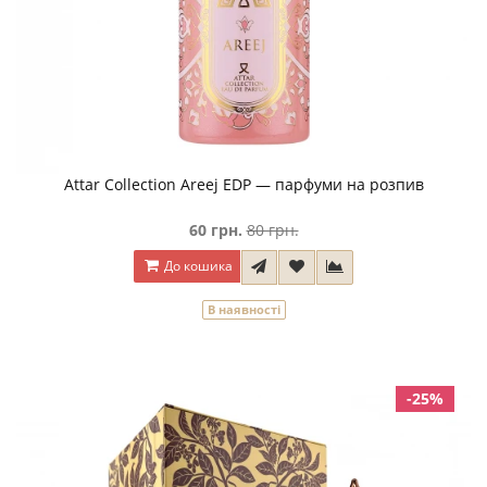
Attar Collection Areej EDP — парфуми на розпив
60 грн.
80 грн.
До кошика
В наявності
-25%