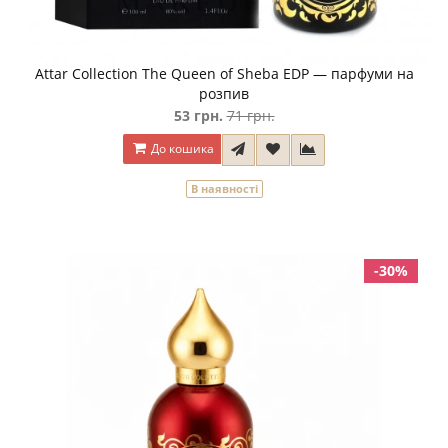
Attar Collection The Queen of Sheba EDP — парфуми на
розпив
53 грн.
71 грн.
До кошика
В наявності
-30%