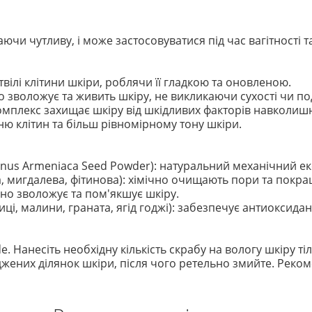
ючи чутливу, і може застосовуватися під час вагітності та
ілі клітини шкіри, роблячи її гладкою та оновленою.
о зволожує та живить шкіру, не викликаючи сухості чи п
комплекс захищає шкіру від шкідливих факторів навколи
ю клітин та більш рівномірному тону шкіри.
nus Armeniaca Seed Powder): натуральний механічний ек
а, мигдалева, фітинова): хімічно очищають пори та покра
сивно зволожує та пом'якшує шкіру.
ці, малини, граната, ягід годжі): забезпечує антиоксида
Nude. Нанесіть необхідну кількість скрабу на вологу шкіру
ених ділянок шкіри, після чого ретельно змийте. Реко