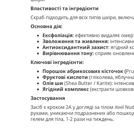
Властивості та інгредієнти
Скраб підходить для всіх типів шкіри, включа
Основна дія:
Ексфоліація:
ефективно видаляє омертв
Зволоження та живлення:
інтенсивн
Антиоксидантний захист
: ягідний 
Вирівнювання тону:
сприяє оновленн
Ключові інгредієнти:
Порошок абрикосових кісточок (
Pru
Фруктові кислоти
(гліколева, яблучн
Олія ши
(Shea Butter / Karite): інтен
Ягідний комплекс
(екстракти шовкови
Застосування
Засіб є кроком 2А у догляді за тілом лінії 
рухами, уникаючи подразнених або пошкодж
гелем для тіла, 1-2 рази на тиждень.