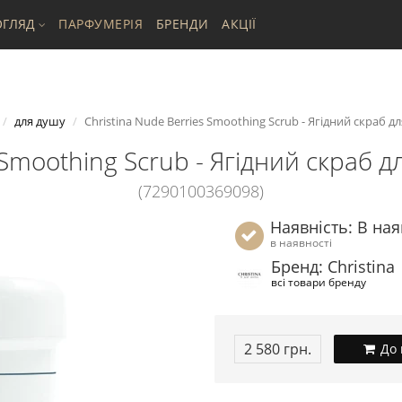
ГЛЯД
ПАРФУМЕРІЯ
БРЕНДИ
АКЦІЇ
для душу
Christina Nude Berries Smoothing Scrub - Ягідний скраб для
Smoothing Scrub - Ягідний скраб дл
(7290100369098)
Наявність: В ная
в наявності
Бренд: Christina
всі товари бренду
2 580 грн.
До 