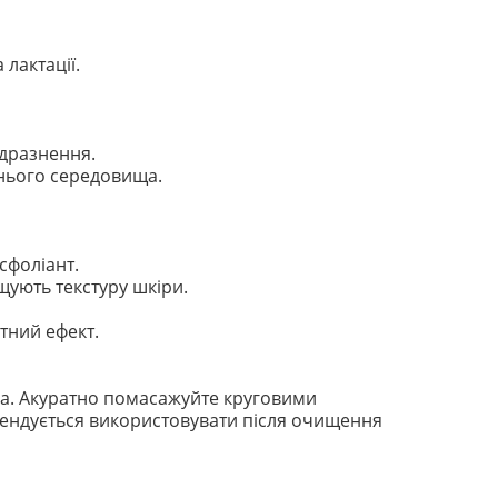
 лактації.
одразнення.
шнього середовища.
сфоліант.
щують текстуру шкіри.
нтний ефект.
 тіла. Акуратно помасажуйте круговими
мендується використовувати після очищення