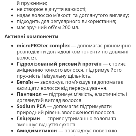
й пружними;
не створює відчуття важкості;
надає волоссю м’якості та доглянутого вигляду;
підходить для регулярного використання;
має зручний об’єм 200 мл.
Активні компоненти
microPROtec complex
— допомагає рівномірно
розподіляти доглядові компоненти по довжині
волосся.
Гідролізований рисовий протеїн
— сприяє
зміцненню тонкого волосся, підтримує його
пружність і візуальну щільність.
Бетаїн
— зволожує, пом’якшує та допомагає
захищати волосся від пересушування.
Пантенол
— підтримує м’якість, еластичність і
доглянутий вигляд волосся.
Sodium PCA
— допомагає підтримувати
природний рівень зволоженості волосся.
Гліцерин
— сприяє утриманню вологи та
зменшує відчуття сухості.
Амодиметикон
— розгладжує поверхню