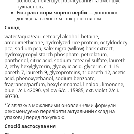
волосся, полегшує розчісування та зменшує
пухнастість.
Екстракт кори чорної верби
— доповнює
догляд за волоссям і шкірою голови.
Склад
water/aqua/eau, cetearyl alcohol, betaine,
amodimethicone, hydrolyzed rice protein, octyldodecyl
pca, sodium pca, salix nigra (willow) bark extract,
hydroxypropyl starch phosphate, petrolatum,
panthenol, citric acid, sodium cetearyl sulfate, laureth-
2, ethylhexylglycerin, glyoxylic acid, glycerin, c11-15
pareth-7, laureth-9, glycoproteins, trideceth-12, acetic
acid, phenoxyethanol, sodium benzoate,
fragrance/parfum, hexyl cinnamal, linalool, limonene,
blue 1/c.i. 42090, yellow 6/c.i. 15985, ext. violet 2/c.i.
60730.
*У зв’язку з можливими оновленнями формули
рекомендуємо перевіряти актуальний склад на
упаковці перед покупкою.
Спосіб застосування