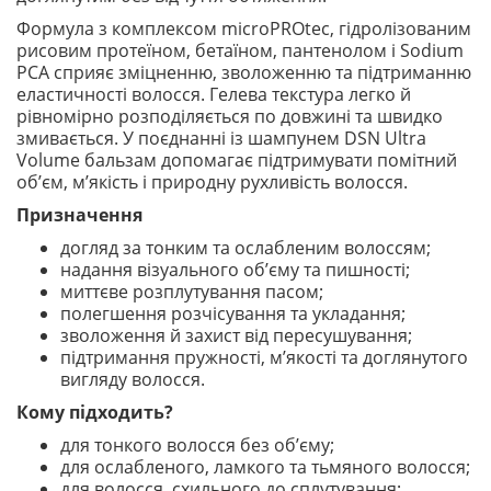
Формула з комплексом microPROtec, гідролізованим
рисовим протеїном, бетаїном, пантенолом і Sodium
PCA сприяє зміцненню, зволоженню та підтриманню
еластичності волосся. Гелева текстура легко й
рівномірно розподіляється по довжині та швидко
змивається. У поєднанні із шампунем DSN Ultra
Volume бальзам допомагає підтримувати помітний
об’єм, м’якість і природну рухливість волосся.
Призначення
догляд за тонким та ослабленим волоссям;
надання візуального об’єму та пишності;
миттєве розплутування пасом;
полегшення розчісування та укладання;
зволоження й захист від пересушування;
підтримання пружності, м’якості та доглянутого
вигляду волосся.
Кому підходить?
для тонкого волосся без об’єму;
для ослабленого, ламкого та тьмяного волосся;
для волосся, схильного до сплутування;