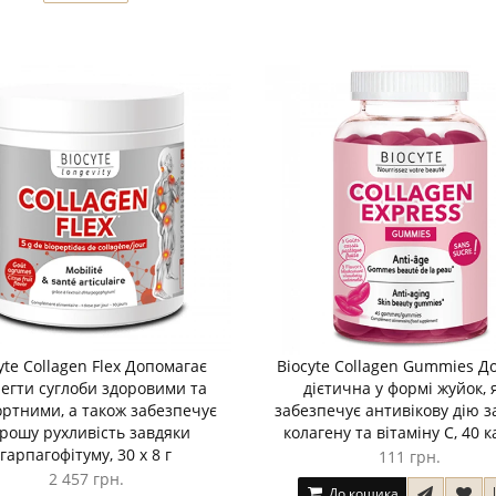
yte Collagen Flex Допомагає
Biocyte Collagen Gummies Д
егти суглоби здоровими та
дієтична у формі жуйок, 
ртними, а також забезпечує
забезпечує антивікову дію з
рошу рухливість завдяки
колагену та вітаміну С, 40 
гарпагофітуму, 30 х 8 г
111 грн.
2 457 грн.
До кошика