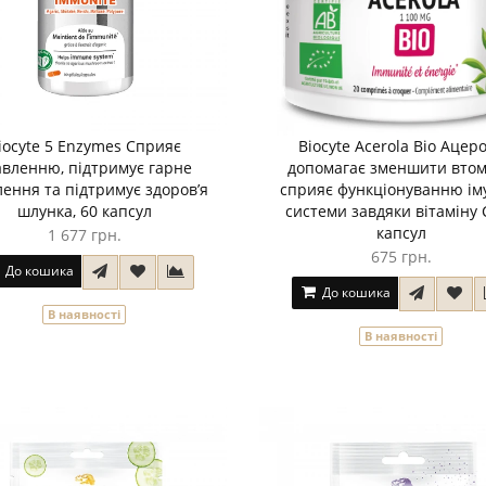
iocyte 5 Enzymes Сприяє
Biocyte Acerola Bio Aцер
авленню, підтримує гарне
допомагає зменшити втом
ення та підтримує здоров’я
сприяє функціонуванню ім
шлунка, 60 капсул
системи завдяки вітаміну 
капсул
1 677 грн.
675 грн.
До кошика
До кошика
В наявності
В наявності