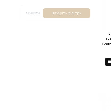
Скинути
Виберіть фільтри
B
тр
травл