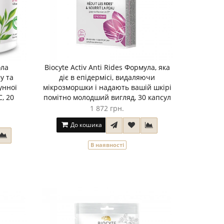
ола
Biocyte Activ Anti Rides Формула, яка
у та
діє в епідермісі, видаляючи
унної
мікрозморшки і надають вашій шкірі
C, 20
помітно молодший вигляд, 30 капсул
1 872 грн.
До кошика
В наявності