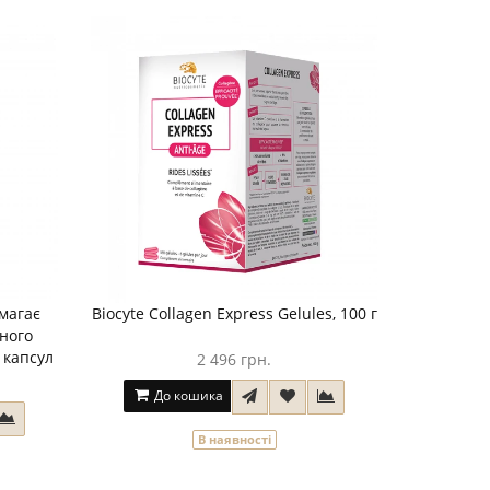
магає
Biocyte Collagen Express Gelules, 100 г
сного
 капсул
2 496 грн.
До кошика
В наявності