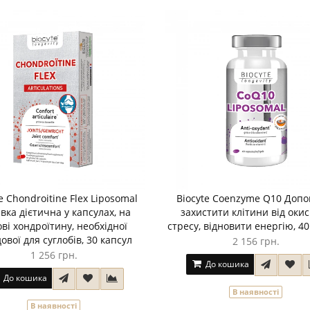
e Chondroitine Flex Liposomal
Biocyte Coenzyme Q10 Допо
вка дієтична у капсулах, на
захистити клітини від оки
ві хондроїтину, необхідної
стресу, відновити енергію, 40
ової для суглобів, 30 капсул
2 156 грн.
1 256 грн.
До кошика
До кошика
В наявності
В наявності