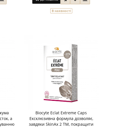
В наявності
ркума
Biocyte Eclat Extreme Caps
сток, а
Ексклюзивна формула дозволяє,
нуванню
завдяки SkinAx 2 TM, покращити