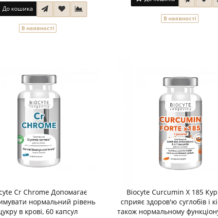
До кошика
В наявності
В наявності
cyte Cr Chrome Допомагає
Biocyte Curcumin X 185 Ку
имувати нормальний рівень
сприяє здоров'ю суглобів і кі
цукру в крові, 60 капсул
також нормальному функціо