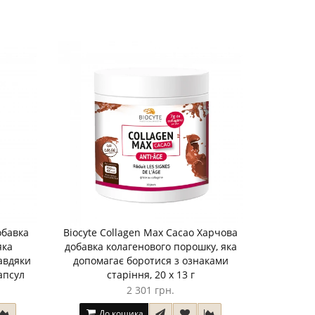
обавка
Biocyte Collagen Max Cacao Харчова
яка
добавка колагенового порошку, яка
авдяки
допомагає боротися з ознаками
капсул
старіння, 20 х 13 г
2 301 грн.
До кошика