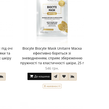
 під очі
Biocyte Biocyte Mask Unitaire Маска
яки та
ефективно бореться зі
є шкіру
зневодненням, сприяє збереженню
пружності та еластичності шкіри, 25 г
546 грн.
До кошика
В наявності