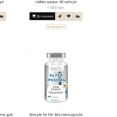
сул
сяйво шкіри, 40 капсул
1 950 грн.
До кошика
В наявності
ена для
Biocyte Fe Fer Microencapsule