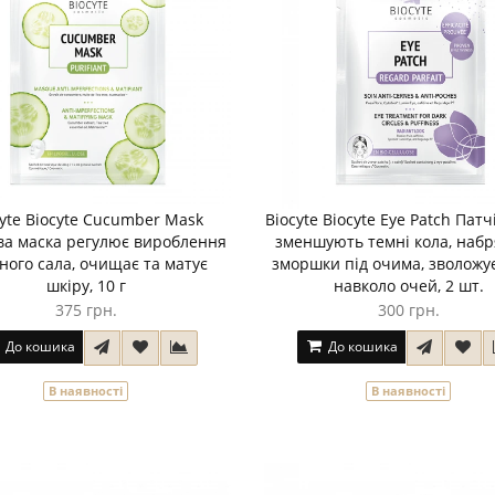
cyte Biocyte Cucumber Mask
Biocyte Biocyte Eye Patch Патчі
ва маска регулює вироблення
зменшують темні кола, набр
ного сала, очищає та матує
зморшки під очима, зволожу
шкіру, 10 г
навколо очей, 2 шт.
375 грн.
300 грн.
До кошика
До кошика
В наявності
В наявності