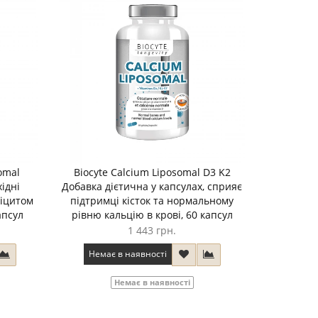
omal
Biocyte Calcium Liposomal D3 K2
хідні
Добавка дієтична у капсулах, сприяє
фіцитом
підтримці кісток та нормальному
апсул
рівню кальцію в крові, 60 капсул
1 443 грн.
Немає в наявності
Немає в наявності