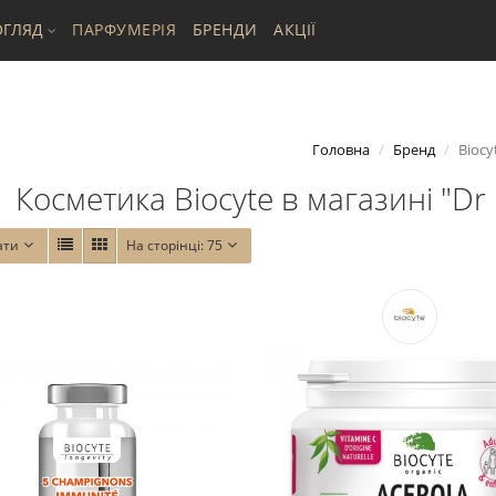
ГЛЯД
ПАРФУМЕРІЯ
БРЕНДИ
АКЦІЇ
Головна
Бренд
Biocy
Косметика Biocyte в магазині "Dr 
ати
На сторінці:
75