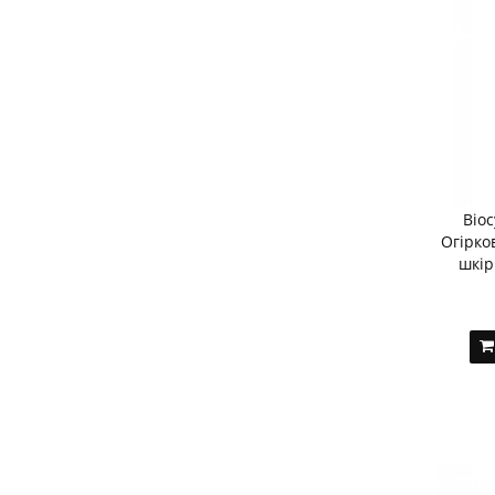
Bio
Огірко
шкір