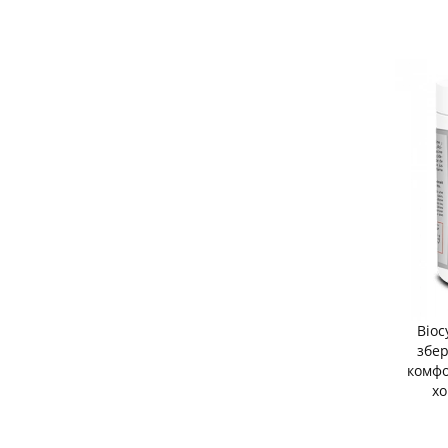
Bioc
збер
комфо
хо