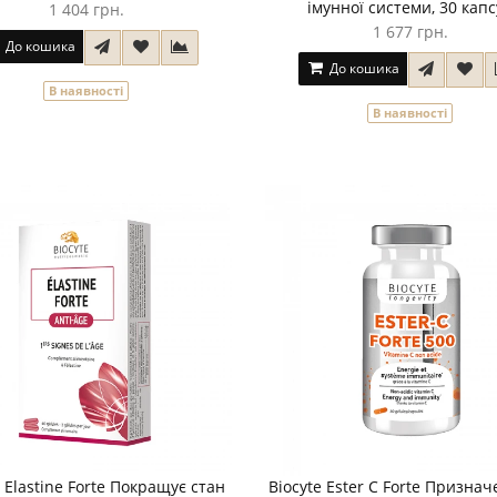
імунної системи, 30 кап
1 404 грн.
1 677 грн.
До кошика
До кошика
В наявності
В наявності
e Elastine Forte Покращує стан
Biocyte Ester C Forte Признач