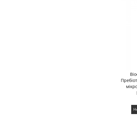
Bio
Пребіо
мікр
Н