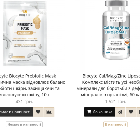
cyte Biocyte Prebiotic Mask
Biocyte Cal/Mag/Zinc Lipos
тична маска відновлює баланс
Комплекс містить усі необ
обіоти шкіри, захищаючи та
мінерали для боротьби з де
зволожуючи шкіру, 10 г
мінералів в організмі, 60 к
431 грн.
1 521 грн.
емає в наявності
До кошика
Немає в наявності
В наявності