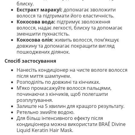
блиску.
Екстракт маракуї:
допомагає зволожити
волосся та підтримати його еластичність.
Кокосова вода:
підтримує зволоження
волосся, надає легкості, блиску та допомагає
зменшити пухнастість.
Кокосова олія:
живить волосся, пом’якшує
довжину та допомагає покращити вигляд
пошкоджених ділянок.
Спосіб застосування
Нанесіть кондиціонер на чисте вологе волосся
після миття шампунем.
Розподіліть по довжині та кінчиках.
М’яко промасажуйте волосся пальцями,
починаючи з кінчиків, щоб полегшити
розплутування.
Залиште на 5 хвилин для кращого результату.
Ретельно змийте водою.
Для більш інтенсивного ефекту після
кондиціонера можна використати BRAÉ Divine
Liquid Keratin Hair Mask.