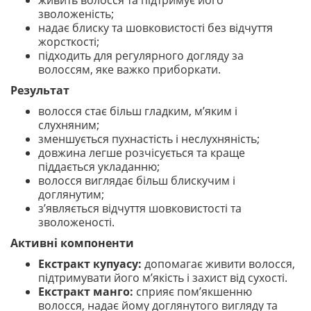
живить волосся та підтримує його
зволоженість;
надає блиску та шовковистості без відчуття
жорсткості;
підходить для регулярного догляду за
волоссям, яке важко приборкати.
Результат
волосся стає більш гладким, м’яким і
слухняним;
зменшується пухнастість і неслухняність;
довжина легше розчісується та краще
піддається укладанню;
волосся виглядає більш блискучим і
доглянутим;
з’являється відчуття шовковистості та
зволоженості.
Активні компоненти
Екстракт купуасу:
допомагає живити волосся,
підтримувати його м’якість і захист від сухості.
Екстракт манго:
сприяє пом’якшенню
волосся, надає йому доглянутого вигляду та