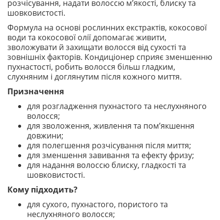
розчісування, надати волоссю м’якості, блиску та
шовковистості.
Формула на основі рослинних екстрактів, кокосової
води та кокосової олії допомагає живити,
зволожувати й захищати волосся від сухості та
зовнішніх факторів. Кондиціонер сприяє зменшенню
пухнастості, робить волосся більш гладким,
слухняним і доглянутим після кожного миття.
Призначення
для розгладження пухнастого та неслухняного
волосся;
для зволоження, живлення та пом’якшення
довжини;
для полегшення розчісування після миття;
для зменшення завивання та ефекту фризу;
для надання волоссю блиску, гладкості та
шовковистості.
Кому підходить?
для сухого, пухнастого, пористого та
неслухняного волосся;