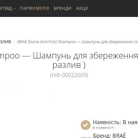
ГЛЯД
ПАРФУМЕРІЯ
БРЕНДИ
АКЦІЇ
ОЗЛИВ
BRAÉ Divine Anti-Frizz Shampoo — Шампунь для збереження глад
hampoo — Шампунь для збереження г
разлив )
(НФ-00022609)
Наявність: В ная
в наявності
Бренд: BRAÉ