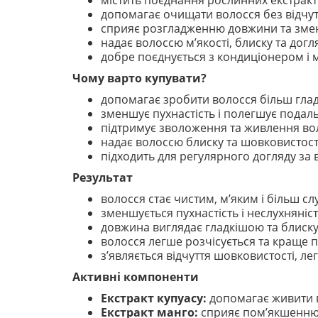
містить поєднання рослинних екстрактів
допомагає очищати волосся без відчу
сприяє розгладженню довжини та зме
надає волоссю м’якості, блиску та догл
добре поєднується з кондиціонером і ма
Чому варто купувати?
допомагає зробити волосся більш глад
зменшує пухнастість і полегшує подал
підтримує зволоження та живлення во
надає волоссю блиску та шовковистост
підходить для регулярного догляду за
Результат
волосся стає чистим, м’яким і більш с
зменшується пухнастість і неслухняніст
довжина виглядає гладкішою та блиск
волосся легше розчісується та краще п
з’являється відчуття шовковистості, лег
Активні компоненти
Екстракт купуасу:
допомагає живити во
Екстракт манго:
сприяє пом’якшенню в