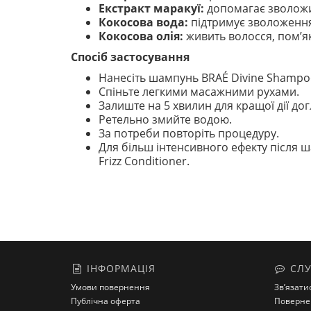
Екстракт маракуї:
допомагає зволожит
Кокосова вода:
підтримує зволоження 
Кокосова олія:
живить волосся, пом’я
Спосіб застосування
Нанесіть шампунь BRAÉ Divine Shampoo
Спіньте легкими масажними рухами.
Залиште на 5 хвилин для кращої дії до
Ретельно змийте водою.
За потреби повторіть процедуру.
Для більш інтенсивного ефекту після ш
Frizz Conditioner.
ІНФОРМАЦІЯ
СЛУ
Умови повернення
Зв’язати
Публічна оферта
Поверне