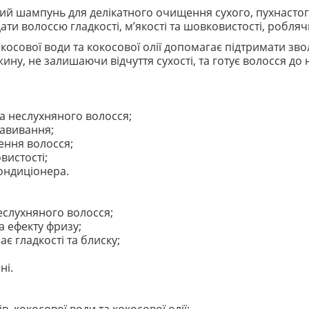
ний шампунь для делікатного очищення сухого, пухнастог
ти волоссю гладкості, м’якості та шовковистості, робляч
косової води та кокосової олії допомагає підтримати зв
у, не залишаючи відчуття сухості, та готує волосся до на
а неслухняного волосся;
авивання;
ення волосся;
вистості;
кондиціонера.
неслухняного волосся;
а ефекту фризу;
є гладкості та блиску;
ні.