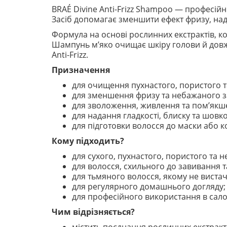
BRAÉ Divine Anti-Frizz Shampoo — професій
Засіб допомагає зменшити ефект фризу, нада
Формула на основі рослинних екстрактів, ко
Шампунь м’яко очищає шкіру голови й довжин
Anti-Frizz.
Призначення
для очищення пухнастого, пористого т
для зменшення фризу та небажаного з
для зволоження, живлення та пом’якш
для надання гладкості, блиску та шовко
для підготовки волосся до маски або 
Кому підходить?
для сухого, пухнастого, пористого та 
для волосся, схильного до завивання т
для тьмяного волосся, якому не вистача
для регулярного домашнього догляду;
для професійного використання в сало
Чим відрізняється?