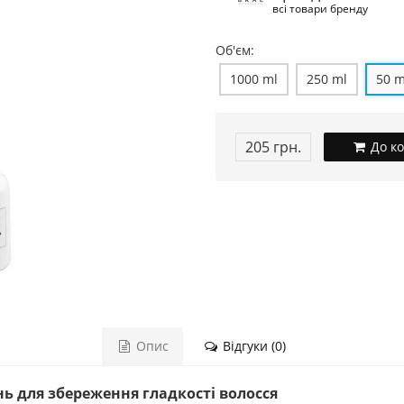
всі товари бренду
Об'єм:
1000 ml
250 ml
50 m
205 грн.
До к
Опис
Відгуки (0)
нь для збереження гладкості волосся