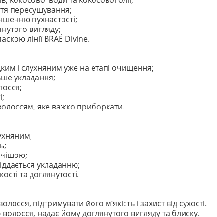
, кокосової води та кокосової олії;
ття пересушування;
ншенню пухнастості;
янутого вигляду;
скою лінії BRAÉ Divine.
ким і слухняним уже на етапі очищення;
ьше укладання;
лосся;
і;
 волоссям, яке важко приборкати.
лухняним;
ь;
учішою;
іддається укладанню;
кості та доглянутості.
лосся, підтримувати його м’якість і захист від сухості.
олосся, надає йому доглянутого вигляду та блиску.