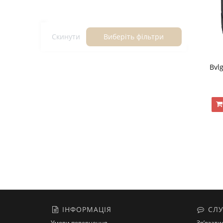
Скинути
Виберіть фільтри
Bvl
ІНФОРМАЦІЯ
СЛУ
Умови повернення
Зв’язати