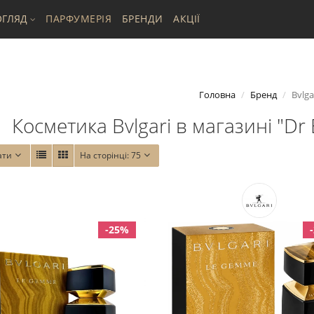
ГЛЯД
ПАРФУМЕРІЯ
БРЕНДИ
АКЦІЇ
Головна
Бренд
Bvlga
Косметика Bvlgari в магазині "Dr 
ати
На сторінці:
75
-25%