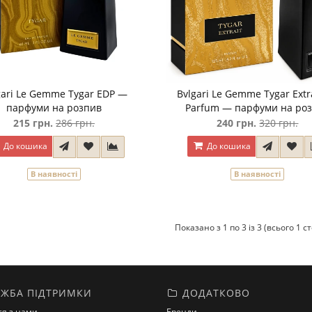
gari Le Gemme Tygar EDP —
Bvlgari Le Gemme Tygar Extr
парфуми на розпив
Parfum — парфуми на ро
215 грн.
286 грн.
240 грн.
320 грн.
До кошика
До кошика
В наявності
В наявності
Показано з 1 по 3 із 3 (всього 1 с
ЖБА ПІДТРИМКИ
ДОДАТКОВО
ся з нами
Бренди