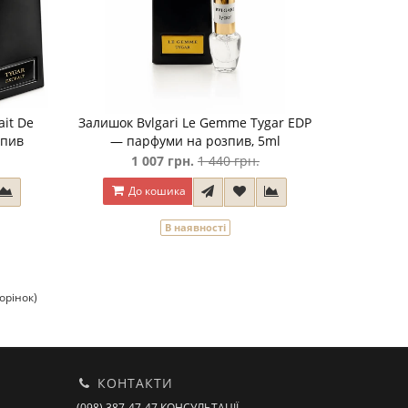
ait De
Залишок Bvlgari Le Gemme Tygar EDP
зпив
— парфуми на розпив, 5ml
1 007 грн.
1 440 грн.
До кошика
В наявності
торінок)
КОНТАКТИ
(098) 387-47-47 КОНСУЛЬТАЦІЇ,