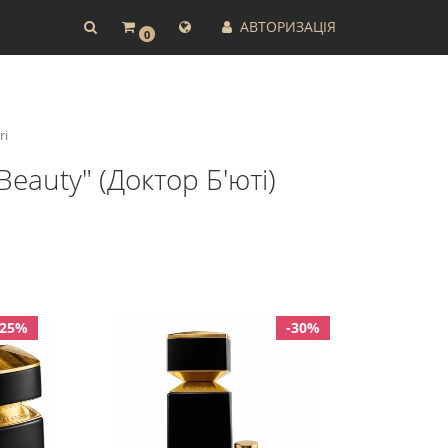
АВТОРИЗАЦІЯ
0
ri
Beauty" (Доктор Б'юті)
-25%
-30%