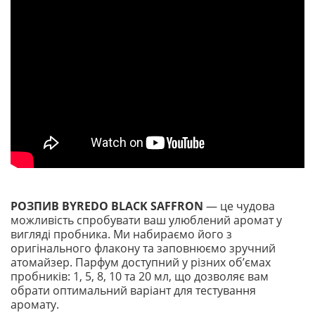
РОЗПИВ BYREDO BLACK SAFFRON
— це чудова
можливість спробувати ваш улюблений аромат у
вигляді пробника. Ми набираємо його з
оригінального флакону та заповнюємо зручний
атомайзер. Парфум доступний у різних обʼємах
пробників: 1, 5, 8, 10 та 20 мл, що дозволяє вам
обрати оптимальний варіант для тестування
аромату.