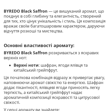
BYREDO Black Saffron
— це вишуканий аромат, що
поєднує в собі глибину та елегантність, створений
для тих, хто цінує унікальність і стиль. Ця композиція
вражає своїм багатошаровим характером, даруючи
відчуття розкоші та мистецтва.
Основні властивості аромату:
BYREDO Black Saffron
розкривається з яскравих
верхніх нот:
Верхні ноти
: шафран, ягоди ялівця та
китайський грейпфрут.
Ця початкова комбінація відразу ж привертає увагу,
наповнюючи аромат свіжістю та енергією. Шафран
додає пікантності, ялівцеві ягоди приносять легку
терпкість, а китайський грейпфрут надає
ароматичній композиції яскравості та цитрусової
свіжості.
У серці аромату ви знайдете: