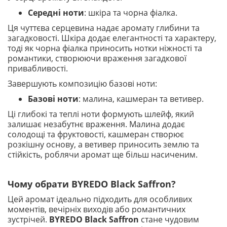
Середні ноти
: шкіра та чорна фіалка.
Ця чуттєва серцевина надає аромату глибини та
загадковості. Шкіра додає елегантності та характеру,
тоді як чорна фіалка приносить нотки ніжності та
романтики, створюючи враження загадкової
привабливості.
Завершують композицію базові ноти:
Базові ноти
: малина, кашмеран та ветивер.
Ці глибокі та теплі ноти формують шлейф, який
залишає незабутнє враження. Малина додає
солодощі та фруктовості, кашмеран створює
розкішну основу, а ветивер приносить землю та
стійкість, роблячи аромат ще більш насиченим.
Чому обрати BYREDO Black Saffron?
Цей аромат ідеально підходить для особливих
моментів, вечірніх виходів або романтичних
зустрічей.
BYREDO Black Saffron
стане чудовим