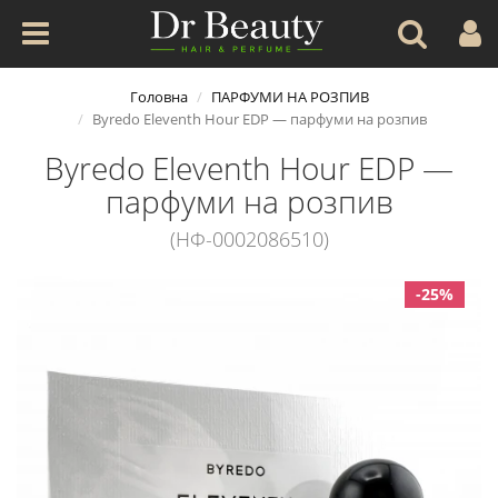
Головна
ПАРФУМИ НА РОЗПИВ
Byredo Eleventh Hour EDP — парфуми на розпив
Byredo Eleventh Hour EDP —
парфуми на розпив
(НФ-0002086510)
-25%