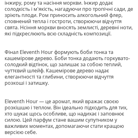
інжиру, рому та насіння моркви. Інжир додає
солодкість і м'якість, нагадуючи про тропічні сади, де
зріють плоди. Ром приносить алкогольний флер,
сповнений тепла і гостроти, створюючи відчуття
свята. Нсіння моркви вносять землисті, деревні ноти,
які підкреслюють всю складність композиції.
Фінал Eleventh Hour формують боби тонка та
кашемірове дерево. Боби тонка додають горкувато-
солодкий відтінок, що залишає за собою теплий,
чуттєвий шлейф. Кашемірове дерево надає
елегантності та глибини, створюючи відчуття
розкоші і затишку.
Eleventh Hour — це аромат, який вражає своєю
розкішшю і теплом. Він ідеально підходить для тих,
хто шукає щось особливе, що надихає і заповнює
силою. Цей парфум стане вашим супутником у
важливих моментах, допомагаючи стати кращою
версією себе.