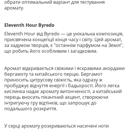
обрати оптимальний варіант для тестування
аромату.
Eleventh Hour Byredo
Eleventh Hour від Byredo — це унікальна композиція,
присвячена концепції кінця часу і світу. Цей аромат,
за задумом творців, є "останнім парфумом на Землі",
що робить його особливим і загадковим.
Аромат відкривається свіжими і яскравими акордами
бергамоту та китайського перцю. Бергамот
приносить цитрусову свіжість, яка одразу ж
пробуджує відчуття енергії і бадьорості. Його легка
кислинка надає аромату витонченості, а китайський
перець вносить пікантний акцент, створюючи
інтригуючу гру відтінків, що запрошує до
подальшого розкриття.
У серці аромату розкриваються насичені ноти