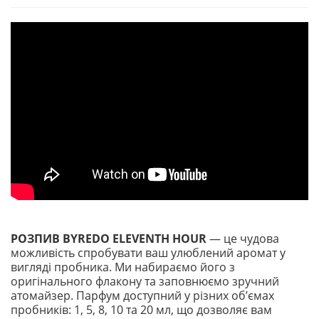
РОЗПИВ BYREDO ELEVENTH HOUR
— це чудова
можливість спробувати ваш улюблений аромат у
вигляді пробника. Ми набираємо його з
оригінального флакону та заповнюємо зручний
атомайзер. Парфум доступний у різних обʼємах
пробників: 1, 5, 8, 10 та 20 мл, що дозволяє вам