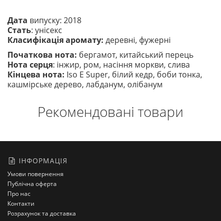
Дата
випуску: 2018
Стать
: унісекс
Класифікація аромату:
деревні, фужерні
Початкова нота:
бергамот, китайський перець
Нота серця
: інжир, ром, насіння моркви, слива
Кінцева нота:
Iso E Super, білий кедр, боби тонка,
кашмірське дерево, лабданум, олібанум
Рекомендовані товари
ІНФОРМАЦІЯ
Умови повернення
Публічна оферта
Про нас
Контакти
Розрахунок та доставка