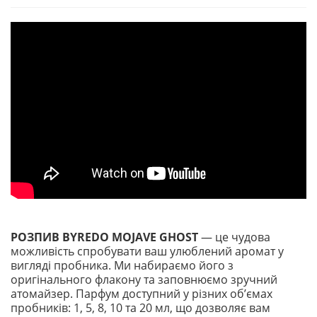
РОЗПИВ
BYREDO MOJAVE GHOST
— це чудова
можливість спробувати ваш улюблений аромат у
вигляді пробника. Ми набираємо його з
оригінального флакону та заповнюємо зручний
атомайзер. Парфум доступний у різних обʼємах
пробників: 1, 5, 8, 10 та 20 мл, що дозволяє вам