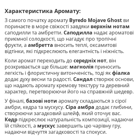
Характеристика Аромату:
З самого початку аромату
Byredo Mojave Ghost
ви
поринаєте в море свіжості завдяки
верхнім нотам
саподилли та амбретти.
Саподилла
надає ароматові
приємної солодкості, що нагадує про тропічні
фрукти, а
амбретта
вносить теплі, оксамитові
відтінки, які підкреслюють елегантність і ніжність.
Коли аромат переходить до
середніх нот
, він
розкривається ще більше:
магнолія
приносить
легкість і флористичну витонченість, тоді як
фіалка
додає духу весни та радості.
Сандал
створює основи,
що надають аромату кремову текстуру та деревний
характер, перетворюючи його на справжній шедевр.
У фіналі,
базові ноти
аромату складаються з сірої
амбри, кедра та мускусу.
Сіра амбра
додає глибини,
створюючи загадковий шлейф, який оточує вас.
Кедр
підкреслює натуральність композиції, надаючи
їй стійкості, а
мускус
завершить цю чарівну гру,
надаючи відчуття загадковості та спокуси.