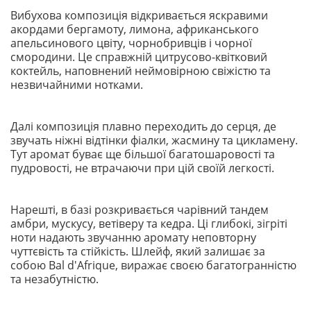
Вибухова композиція відкривається яскравими
акордами бергамоту, лимона, африканського
апельсинового цвіту, чорнобривців і чорної
смородини. Це справжній цитрусово-квітковий
коктейль, наповнений неймовірною свіжістю та
незвичайними нотками.
Далі композиція плавно переходить до серця, де
звучать ніжні відтінки фіалки, жасмину та цикламену.
Тут аромат буває ще більшої багатошаровості та
пудровості, не втрачаючи при цій своїй легкості.
Нарешті, в базі розкривається чарівний тандем
амбри, мускусу, ветіверу та кедра. Ці глибокі, зігріті
ноти надають звучанню аромату неповторну
чуттєвість та стійкість. Шлейф, який залишає за
собою Bal d'Afrique, виражає своєю багатогранністю
та незабутністю.