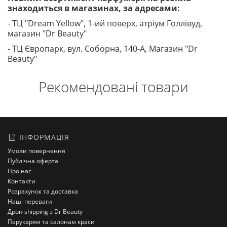
знаходиться в магазинах, за адресами:
- ТЦ "Dream Yellow", 1-ий поверх, атріум Голлівуд,
магазин "Dr Beauty"
- ТЦ Європарк, вул. Соборна, 140-A, Магазин "Dr
Beauty"
Рекомендовані товари
ІНФОРМАЦІЯ
Умови повернення
Публічна оферта
Про нас
Контакти
Розрахунок та доставка
Наші переваги
Дроп-shipping з Dr Beauty
Перукарям та салонам краси