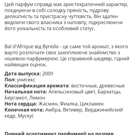
Цей парфум справді має аристократичний характер,
поєднуючи в собі солодку пряність, пудрову
делікатність та пристрасну чуттєвість. Він здатен
виділити свого власника з натовпу, підкреслюючи
його унікальність та особливий статус.
Bal d'Afrique від Byredo - це саме той аромат, з якого
варто розпочати своє захоплююче знайомство з
нішевою парфумерією. Це справжній шедевр, гідний
найвищих оцінок.
Дата выпуска:
2009
Пол:
унисекс
Классификация аромата
: восточные, древесные
Начальная нота:
Апельсиновый цвет, Бархатцы,
Бергамот, Лимон
Нота сердца:
Жасмин, Фиалка, Цикламен
Конечная нота:
Амбра, Ветивер, Вирджинийский
кедр, Мускус
Повний асортимент парфумерії на розпив