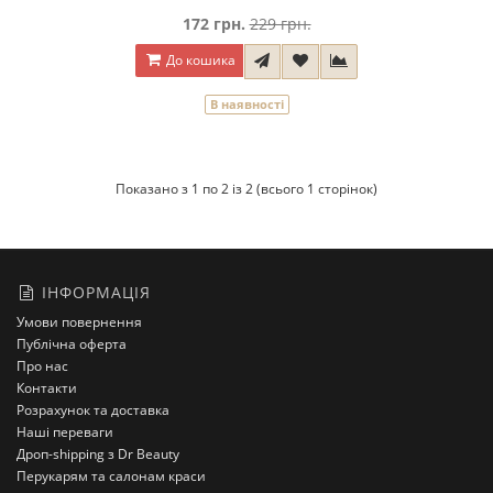
172 грн.
229 грн.
До кошика
В наявності
Показано з 1 по 2 із 2 (всього 1 сторінок)
ІНФОРМАЦІЯ
Умови повернення
Публічна оферта
Про нас
Контакти
Розрахунок та доставка
Наші переваги
Дроп-shipping з Dr Beauty
Перукарям та салонам краси