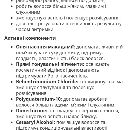
рівномірно розподіляється по довжині;
робить волосся більш м’яким, гладким і
слухняним;
зменшує пухнастість і полегшує розчісування;
дозволяє регулювати інтенсивність результату
часом витримки.
Активні компоненти
Олія насіння макадамії:
допомагає живити й
пом’якшувати суху довжину, підтримує
гладкість, еластичність і блиск волосся.
Прямі тонувальні пігменти:
освіжають
косметичний відтінок і допомагають
підтримувати його насиченість.
Behentrimonium Chloride:
кондиціонує пасма,
зменшує сплутування та полегшує
розчісування.
Polyquaternium-10:
допомагає зробити
волосся більш гладким, м’яким і слухняним.
Dimethicone:
розгладжує поверхню волосся,
зменшує пухнастість і надає блиску.
Cetearyl Alcohol:
пом’якшує волосся та
підтримує кондиціонувальні властивості