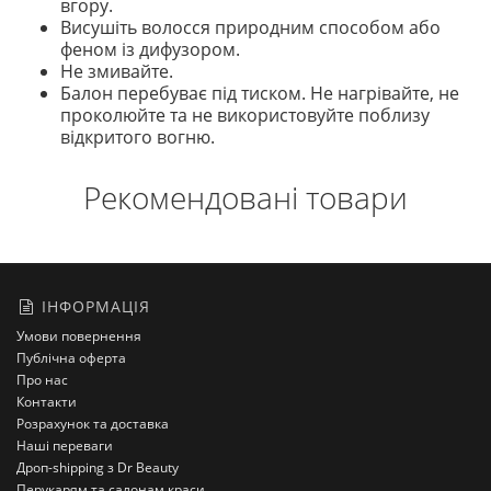
вгору.
Висушіть волосся природним способом або
феном із дифузором.
Не змивайте.
Балон перебуває під тиском. Не нагрівайте, не
проколюйте та не використовуйте поблизу
відкритого вогню.
Рекомендовані товари
ІНФОРМАЦІЯ
Умови повернення
Публічна оферта
Про нас
Контакти
Розрахунок та доставка
Наші переваги
Дроп-shipping з Dr Beauty
Перукарям та салонам краси