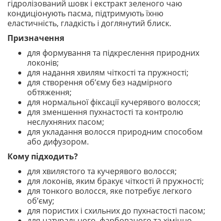
гідролізований шовк і екстракт зеленого чаю
кондиціонують пасма, підтримують їхню
еластичність, гладкість і доглянутий блиск.
Призначення
для формування та підкреслення природних
локонів;
для надання хвилям чіткості та пружності;
для створення об’єму без надмірного
обтяження;
для нормальної фіксації кучерявого волосся;
для зменшення пухнастості та контролю
неслухняних пасом;
для укладання волосся природним способом
або дифузором.
Кому підходить?
для хвилястого та кучерявого волосся;
для локонів, яким бракує чіткості й пружності;
для тонкого волосся, яке потребує легкого
об’єму;
для пористих і схильних до пухнастості пасом;
для натурального, фарбованого та хімічно