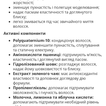
жорсткості;
зменшує пухнастість і полегшує моделювання;
надає пасмам еластичності та доглянутого
блиску;
легко змивається під час звичайного миття
волосся.
Активні компоненти
Polyquaternium-10:
кондиціонує волосся,
допомагає зменшити пухнастість, сплутування
та статичну електрику.
Амінокислоти пшениці:
підтримують м’якість,
еластичність і доглянутий вигляд пасом.
Гідролізований шовк:
розгладжує волосся,
надає йому шовковистості та блиску.
Екстракт зеленого чаю:
має антиоксидантні
властивості та доповнює доглядову дію
формули.
Пропіленгліколь:
допомагає підтримувати
зволоженість і гнучкість волосся.
Молочна, лимонна та яблучна кислоти:
допомагають підтримувати необхідний рівень