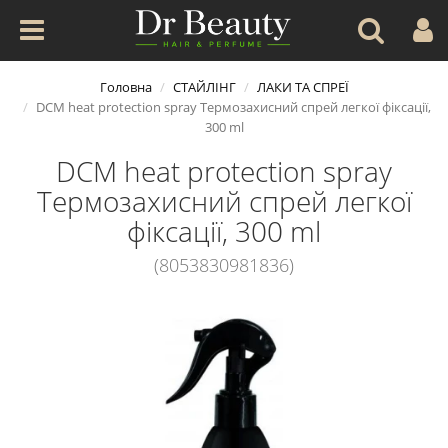
Головна
СТАЙЛІНГ
ЛАКИ ТА СПРЕЇ
DCM heat protection spray Термозахисний спрей легкої фіксації,
300 ml
DCM heat protection spray
Термозахисний спрей легкої
фіксації, 300 ml
(8053830981836)