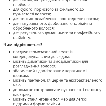
плойкою;
для сухого, пористого та схильного до
пухнастості волосся;
для тонких, ослаблених і пошкоджених пасом;
для натурального, фарбованого та хімічно
обробленого волосся;
для регулярного домашнього та професійного
стайлінгу.
Чим відрізняється?
поєднує термозахисний ефект із
кондиціонувальним доглядом;
містить диметикон та амодиметикон для
розгладження волосся;
збагачений гідролізованим кератином і
шовком;
містить пантенол, гліцерин та екстракт зеленого
чаю;
допомагає контролювати пухнастість і статичну
електрику;
містить стайлінговий полімер для легкої
підтримки форми зачіски.