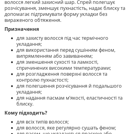
волосся легкий захисний шар. Спрей полегшує
розчісування, зменшує пухнастість, надає блиску та
допомагає підтримувати форму укладки без
вираженого обтяження.
Призначення
для захисту волосся під час термічного
укладання;
для використання перед сушінням феном,
випрямленням або завиванням;
для зменшення сухості та ламкості,
спричинених високими температурами;
для розгладження поверхні волосся та
контролю пухнастості;
для полегшення розчісування й подальшого
укладання;
для надання пасмам м’якості, еластичності та
блиску.
Кому підходить?
для всіх типів волосся;
для волосся, яке регулярно сушать феном;
для пасом, що укладаються праскою або