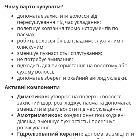
Чому варто купувати?
допомагає захистити волосся від
пересушування під час укладання;
полегшує ковзання термоінструментів по
пасмах;
робить волосся більш гладким, слухняним і
блискучим;
зменшує пухнастість і сплутування;
не потребує змивання;
підходить для використання на вологому або
сухому волоссі;
допомагає зберегти охайний вигляд укладки.
Активні компоненти
Диметикон:
утворює на поверхні волосся
захисний шар, розгладжує пасма та допомагає
зменшити втрату вологи під час укладання.
Амотриметикон:
кондиціонує пошкоджені
ділянки, зменшує пухнастість і полегшує
розчісування.
Гідролізований кератин:
допомагає зміцнити