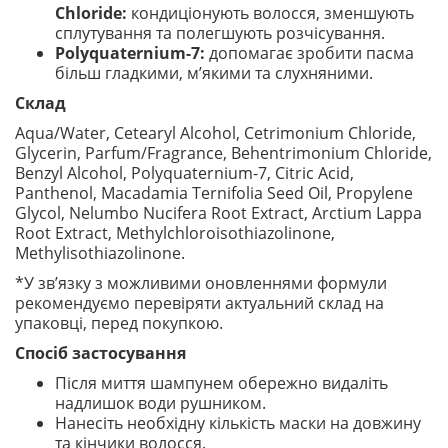
Chloride:
кондиціонують волосся, зменшують
сплутування та полегшують розчісування.
Polyquaternium-7:
допомагає зробити пасма
більш гладкими, м’якими та слухняними.
Склад
Aqua/Water, Cetearyl Alcohol, Cetrimonium Chloride,
Glycerin, Parfum/Fragrance, Behentrimonium Chloride,
Benzyl Alcohol, Polyquaternium-7, Citric Acid,
Panthenol, Macadamia Ternifolia Seed Oil, Propylene
Glycol, Nelumbo Nucifera Root Extract, Arctium Lappa
Root Extract, Methylchloroisothiazolinone,
Methylisothiazolinone.
*У зв’язку з можливими оновленнями формули
рекомендуємо перевіряти актуальний склад на
упаковці, перед покупкою.
Спосіб застосування
Після миття шампунем обережно видаліть
надлишок води рушником.
Нанесіть необхідну кількість маски на довжину
та кінчики волосся.