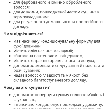
для фарбованого й хімічно обробленого
волосся;
для довжини, пошкодженої частим сушінням і
термоукладанням;
для регулярного домашнього та професійного
догляду.
Чим відрізняється?
має насичену кондиціонувальну формулу для
сухої довжини;
містить олію насіння макадамії;
збагачена пантенолом і гліцерином;
містить екстракти кореня лотоса та лопуха;
допомагає зменшити сплутування й полегшити
розчісування;
надає волоссю гладкості та м’якості без
складного багатоступеневого догляду.
Чому варто купувати?
допомагає повернути сухому волоссю м’якість і
слухняність;
інтенсивно кондиціонує пошкоджену довжину;