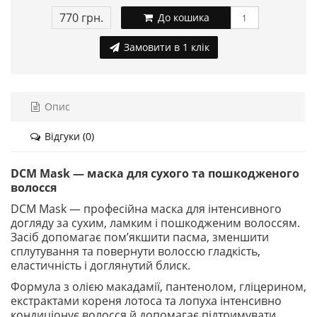
770 грн.
До кошика
Замовити в 1 клік
Опис
Відгуки (0)
DCM Mask — маска для сухого та пошкодженого
волосся
DCM Mask — професійна маска для інтенсивного
догляду за сухим, ламким і пошкодженим волоссям.
Засіб допомагає пом’якшити пасма, зменшити
сплутування та повернути волоссю гладкість,
еластичність і доглянутий блиск.
Формула з олією макадамії, пантенолом, гліцерином,
екстрактами кореня лотоса та лопуха інтенсивно
кондиціонує волосся й допомагає підтримувати