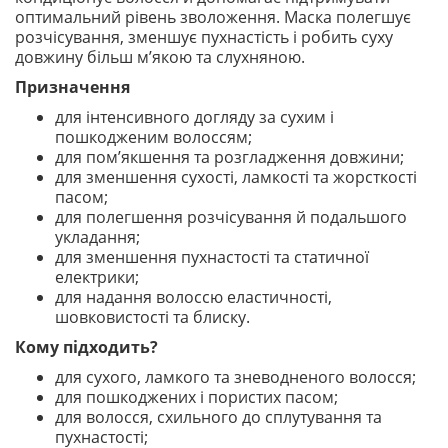
оптимальний рівень зволоження. Маска полегшує
розчісування, зменшує пухнастість і робить суху
довжину більш м’якою та слухняною.
Призначення
для інтенсивного догляду за сухим і
пошкодженим волоссям;
для пом’якшення та розгладження довжини;
для зменшення сухості, ламкості та жорсткості
пасом;
для полегшення розчісування й подальшого
укладання;
для зменшення пухнастості та статичної
електрики;
для надання волоссю еластичності,
шовковистості та блиску.
Кому підходить?
для сухого, ламкого та зневодненого волосся;
для пошкоджених і пористих пасом;
для волосся, схильного до сплутування та
пухнастості;