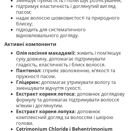
зменшує пухнастість і полегшує розчісування;
підтримує еластичність і доглянутий вигляд
пасом;
надає волоссю шовковистості та природного
блиску;
підходить для систематичного
відновлювального догляду.
Активні компоненти
Олія насіння макадамії:
живить і пом’якшує
суху довжину, допомагає підтримувати
гладкість, еластичність і блиск волосся.
Пантенол:
сприяє зволоженню, м’якості та
пружності пасом.
Гліцерин:
допомагає утримувати вологу та
зменшувати відчуття сухості.
Екстракт кореня лотоса:
доповнює доглядову
формулу та допомагає підтримувати волосся
м’яким і доглянутим.
Екстракт кореня лопуха:
доповнює
комплексний догляд за волоссям і шкірою
голови.
Cetrimonium Chloride і Behentrimonium