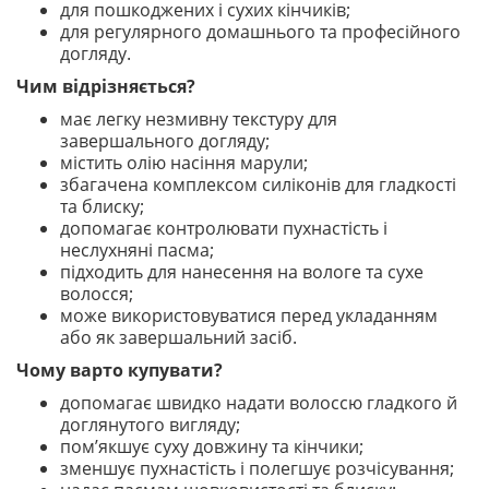
для пошкоджених і сухих кінчиків;
для регулярного домашнього та професійного
догляду.
Чим відрізняється?
має легку незмивну текстуру для
завершального догляду;
містить олію насіння марули;
збагачена комплексом силіконів для гладкості
та блиску;
допомагає контролювати пухнастість і
неслухняні пасма;
підходить для нанесення на вологе та сухе
волосся;
може використовуватися перед укладанням
або як завершальний засіб.
Чому варто купувати?
допомагає швидко надати волоссю гладкого й
доглянутого вигляду;
пом’якшує суху довжину та кінчики;
зменшує пухнастість і полегшує розчісування;