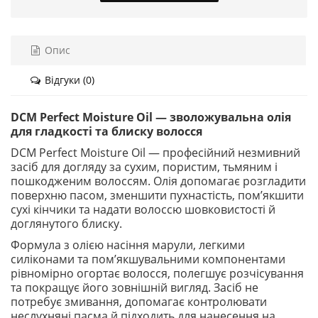
Опис
Відгуки (0)
DCM Perfect Moisture Oil — зволожувальна олія
для гладкості та блиску волосся
DCM Perfect Moisture Oil — професійний незмивний
засіб для догляду за сухим, пористим, тьмяним і
пошкодженим волоссям. Олія допомагає розгладити
поверхню пасом, зменшити пухнастість, пом’якшити
сухі кінчики та надати волоссю шовковистості й
доглянутого блиску.
Формула з олією насіння марули, легкими
силіконами та пом’якшувальними компонентами
рівномірно огортає волосся, полегшує розчісування
та покращує його зовнішній вигляд. Засіб не
потребує змивання, допомагає контролювати
неслухняні пасма й підходить для нанесення на