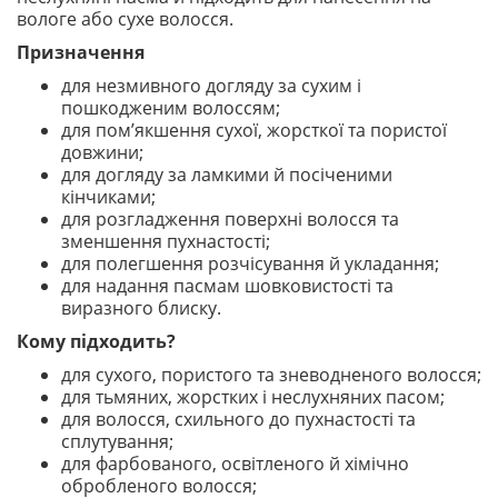
вологе або сухе волосся.
Призначення
для незмивного догляду за сухим і
пошкодженим волоссям;
для пом’якшення сухої, жорсткої та пористої
довжини;
для догляду за ламкими й посіченими
кінчиками;
для розгладження поверхні волосся та
зменшення пухнастості;
для полегшення розчісування й укладання;
для надання пасмам шовковистості та
виразного блиску.
Кому підходить?
для сухого, пористого та зневодненого волосся;
для тьмяних, жорстких і неслухняних пасом;
для волосся, схильного до пухнастості та
сплутування;
для фарбованого, освітленого й хімічно
обробленого волосся;