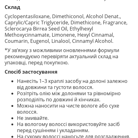
Склад
Cyclopentasiloxane, Dimethiconol, Alcohol Denat.,
Caprylic/Capric Triglyceride, Dimethicone, Fragrance,
Sclerocarya Birrea Seed Oil, Ethylhexyl
Methoxycinnamate, Limonene, Hexyl Cinnamal,
Coumarin, Eugenol, Linalool, Cinnamyl Alcohol.
*У зв’язку з можливими оновленнями формули
рекомендуємо перевіряти актуальний склад на
упаковці, перед покупкою.
Спосіб застосування
Нанесіть 1–3 краплі засобу на долоні залежно
від довжини та густоти волосся.
Розітріть олію між долонями та рівномірно
розподіліть по довжині й кінчиках.
Можна наносити на чисте вологе або сухе
волосся.
Не змивайте.
На вологому волоссі використовуйте засіб
перед сушінням і укладанням.
На сухому волоссі наносьте для розгладження,