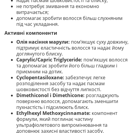
надає пасмам шовковистості та блиску;
не потребує змивання та економно
витрачається;
допомагає зробити волосся більш слухняним
під час укладання.
Активні компоненти
Олія насіння марули:
пом’якшує суху довжину,
підтримує еластичність волосся та надає йому
доглянутого блиску.
Caprylic/Capric Triglyceride:
пом’якшує волосся
та допомагає зробити його більш гладким і
приємним на дотик.
Cyclopentasiloxane:
забезпечує легке
розподілення засобу та надає пасмам
шовковистості без відчуття липкості.
Dimethiconol і Dimethicone:
розгладжують
поверхню волосся, допомагають зменшити
пухнастість і підсилюють блиск.
Ethylhexyl Methoxycinnamate:
компонент
формули, який поглинає частину
ультрафіолетового випромінювання та
доповнює захисні властивості засобу.