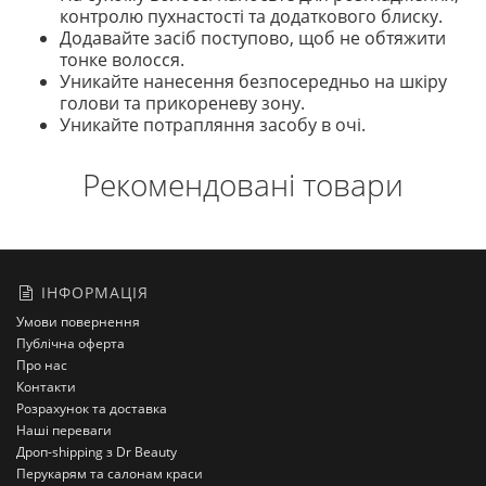
контролю пухнастості та додаткового блиску.
Додавайте засіб поступово, щоб не обтяжити
тонке волосся.
Уникайте нанесення безпосередньо на шкіру
голови та прикореневу зону.
Уникайте потрапляння засобу в очі.
Рекомендовані товари
ІНФОРМАЦІЯ
Умови повернення
Публічна оферта
Про нас
Контакти
Розрахунок та доставка
Наші переваги
Дроп-shipping з Dr Beauty
Перукарям та салонам краси