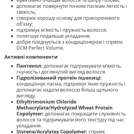
ефективно очищає волосся та шкіру голови;
допомагає повернути тонким пасмам легкість і
свіжість;
створює хорошу основу для прикореневого
об’єму;
підтримує м’якість і пружність волосся;
полегшує подальше укладання;
добре поєднується з кондиціонером і спреєм
DCM Perfect Volume.
Активні компоненти
Пантенол:
допомагає підтримувати м’якість,
гнучкість і доглянутий вигляд волосся.
Гідролізований протеїн пшениці:
кондиціонує пасма, підтримує їхню пружність і
допомагає надати волоссю більш щільного
вигляду.
Ethyltrimonium Chloride
Methacrylate/Hydrolyzed Wheat Protein
Copolymer:
допомагає покращити слухняність
волосся та підтримувати його текстуру під час
укладання.
Styrene/Acrylates Copolymer:
сприяє