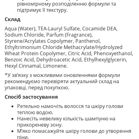
рівномірному розподіленню формули та
підтримує її текстуру.
Склад
Aqua (Water), TEA-Lauryl Sulfate, Cocamide DEA,
Sodium Chloride, Parfum (Fragrance),
Styrene/Acrylates Copolymer, Panthenol,
Ethyltrimonium Chloride Methacrylate/Hydrolyzed
Wheat Protein Copolymer, Citric Acid, Phenoxyethanol,
Benzoic Acid, Dehydroacetic Acid, Ethylhexylglycerin,
Hexyl Cinnamal, Limonene.
*У зв’язку з можливими оновленнями формули
рекомендуємо перевіряти актуальний склад на
упаковці, перед покупкою.
Спосіб застосування
Ретельно намочіть волосся та шкіру голови
теплою водою.
Нанесіть невелику кількість шампуню на
прикореневу зону.
М’яко помасажуйте шкіру голови до утворення
піни.