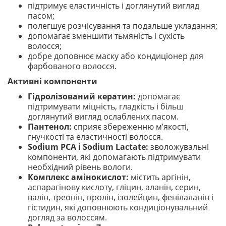
підтримує еластичність і доглянутий вигляд
пасом;
полегшує розчісування та подальше укладання;
допомагає зменшити тьмяність і сухість
волосся;
добре доповнює маску або кондиціонер для
фарбованого волосся.
Активні компоненти
Гідролізований кератин:
допомагає
підтримувати міцність, гладкість і більш
доглянутий вигляд ослаблених пасом.
Пантенол:
сприяє збереженню м’якості,
гнучкості та еластичності волосся.
Sodium PCA і Sodium Lactate:
зволожувальні
компоненти, які допомагають підтримувати
необхідний рівень вологи.
Комплекс амінокислот:
містить аргінін,
аспарагінову кислоту, гліцин, аланін, серин,
валін, треонін, пролін, ізолейцин, фенілаланін і
гістидин, які доповнюють кондиціонувальний
догляд за волоссям.