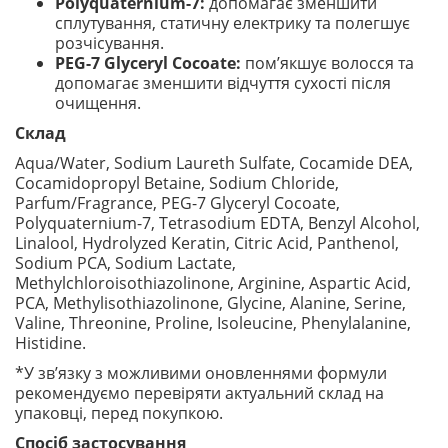
Polyquaternium-7:
допомагає зменшити
сплутування, статичну електрику та полегшує
розчісування.
PEG-7 Glyceryl Cocoate:
пом’якшує волосся та
допомагає зменшити відчуття сухості після
очищення.
Склад
Aqua/Water, Sodium Laureth Sulfate, Cocamide DEA,
Cocamidopropyl Betaine, Sodium Chloride,
Parfum/Fragrance, PEG-7 Glyceryl Cocoate,
Polyquaternium-7, Tetrasodium EDTA, Benzyl Alcohol,
Linalool, Hydrolyzed Keratin, Citric Acid, Panthenol,
Sodium PCA, Sodium Lactate,
Methylchloroisothiazolinone, Arginine, Aspartic Acid,
PCA, Methylisothiazolinone, Glycine, Alanine, Serine,
Valine, Threonine, Proline, Isoleucine, Phenylalanine,
Histidine.
*У зв’язку з можливими оновленнями формули
рекомендуємо перевіряти актуальний склад на
упаковці, перед покупкою.
Спосіб застосування