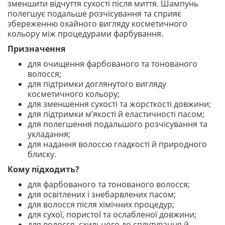
зменшити відчуття сухості після миття. Шампунь
полегшує подальше розчісування та сприяє
збереженню охайного вигляду косметичного
кольору між процедурами фарбування.
Призначення
для очищення фарбованого та тонованого
волосся;
для підтримки доглянутого вигляду
косметичного кольору;
для зменшення сухості та жорсткості довжини;
для підтримки м’якості й еластичності пасом;
для полегшення подальшого розчісування та
укладання;
для надання волоссю гладкості й природного
блиску.
Кому підходить?
для фарбованого та тонованого волосся;
для освітлених і знебарвлених пасом;
для волосся після хімічних процедур;
для сухої, пористої та ослабленої довжини;
для волосся, схильного до сплутування й