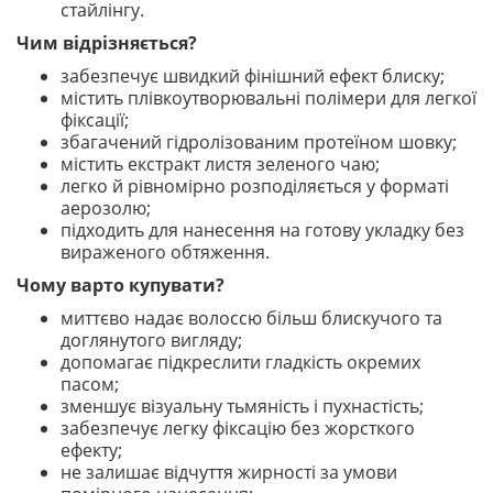
стайлінгу.
Чим відрізняється?
забезпечує швидкий фінішний ефект блиску;
містить плівкоутворювальні полімери для легкої
фіксації;
збагачений гідролізованим протеїном шовку;
містить екстракт листя зеленого чаю;
легко й рівномірно розподіляється у форматі
аерозолю;
підходить для нанесення на готову укладку без
вираженого обтяження.
Чому варто купувати?
миттєво надає волоссю більш блискучого та
доглянутого вигляду;
допомагає підкреслити гладкість окремих
пасом;
зменшує візуальну тьмяність і пухнастість;
забезпечує легку фіксацію без жорсткого
ефекту;
не залишає відчуття жирності за умови