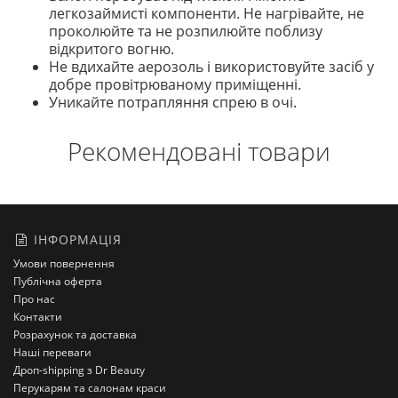
легкозаймисті компоненти. Не нагрівайте, не
проколюйте та не розпилюйте поблизу
відкритого вогню.
Не вдихайте аерозоль і використовуйте засіб у
добре провітрюваному приміщенні.
Уникайте потрапляння спрею в очі.
Рекомендовані товари
ІНФОРМАЦІЯ
Умови повернення
Публічна оферта
Про нас
Контакти
Розрахунок та доставка
Наші переваги
Дроп-shipping з Dr Beauty
Перукарям та салонам краси