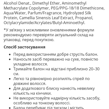
Alcohol Denat., Dimethyl Ether, Aminomethyl
Methacrylate Copolymer, PEG/PPG-18/18 Dimethicone,
Aqua/Water, Parfum/Fragrance, Hydrolyzed Silk
Protein, Camellia Sinensis Leaf Extract, Propanol,
Octylacrylamide/Acrylates/Butyl-Aminoethyl.
*У зв’язку з можливими оновленнями формули
рекомендуємо перевіряти актуальний склад на
упаковці, перед покупкою.
Спосіб застосування
Перед використанням добре струсіть балон.
Наносьте засіб переважно на сухе, повністю
укладене волосся.
Тримайте балон на відстані приблизно 20–30
см.
Легко та рівномірно розпиліть спрей по
довжині волосся.
Для додаткового блиску нанесіть невелику
кількість на кінчики.
Не використовуйте надмірну кількість засобу,
особливо на тонкому волоссі.
Балон перебуває під тиском і містить