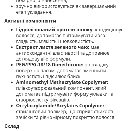
помірного нанесення;
зручно використовується як завершальний
етап укладання.
Активні компоненти
Гідролізований протеїн шовку:
кондиціонує
волосся, допомагає підтримувати його
гладкість, м’якість і шовковистість.
Екстракт листя зеленого чаю:
має
антиоксидантні властивості та доповнює
доглядову дію формули.
PEG/PPG-18/18 Dimethicone:
розгладжує
поверхню пасом, допомагає зменшити
пухнастість і підсилює блиск.
Aminomethyl Methacrylate Copolymer:
плівкоутворювальний компонент, який
допомагає підтримувати форму укладки та
створює легку фіксацію.
Octylacrylamide/Acrylates Copolymer:
стайлінговий полімер, що сприяє стійкості
зачіски та рівномірному покриттю волосся.
Склад