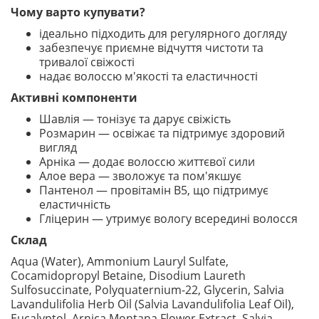
Чому варто купувати?
ідеально підходить для регулярного догляду
забезпечує приємне відчуття чистоти та
тривалої свіжості
надає волоссю м'якості та еластичності
Активні компоненти
Шавлія — тонізує та дарує свіжість
Розмарин — освіжає та підтримує здоровий
вигляд
Арніка — додає волоссю життєвої сили
Алое вера — зволожує та пом'якшує
Пантенол — провітамін B5, що підтримує
еластичність
Гліцерин — утримує вологу всередині волосся
Склад
Aqua (Water), Ammonium Lauryl Sulfate,
Cocamidopropyl Betaine, Disodium Laureth
Sulfosuccinate, Polyquaternium-22, Glycerin, Salvia
Lavandulifolia Herb Oil (Salvia Lavandulifolia Leaf Oil),
Eucalyptol, Arnica Montana Flower Extract, Salvia