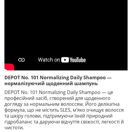
DEPOT No. 101 Normalizing Daily Shampoo —
нормалізуючий щоденний шампунь
DEPOT No. 101 Normalizing Daily Shampoo — це
професійний засіб, створений для щоденного
догляду за нормальним волоссям. Його делікатна
формула, що не містить SLES, м’яко очищує волосся
та шкіру голови, підтримуючи їхній природний
гідробаланс та даруючи відчуття свіжості, легкості й
чистоти.