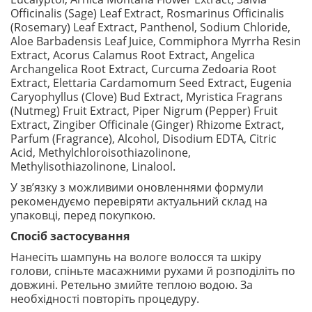
Officinalis (Sage) Leaf Extract, Rosmarinus Officinalis
(Rosemary) Leaf Extract, Panthenol, Sodium Chloride,
Aloe Barbadensis Leaf Juice, Commiphora Myrrha Resin
Extract, Acorus Calamus Root Extract, Angelica
Archangelica Root Extract, Curcuma Zedoaria Root
Extract, Elettaria Cardamomum Seed Extract, Eugenia
Caryophyllus (Clove) Bud Extract, Myristica Fragrans
(Nutmeg) Fruit Extract, Piper Nigrum (Pepper) Fruit
Extract, Zingiber Officinale (Ginger) Rhizome Extract,
Parfum (Fragrance), Alcohol, Disodium EDTA, Citric
Acid, Methylchloroisothiazolinone,
Methylisothiazolinone, Linalool.
У зв’язку з можливими оновленнями формули
рекомендуємо перевіряти актуальний склад на
упаковці, перед покупкою.
Спосіб застосування
Нанесіть шампунь на вологе волосся та шкіру
голови, спіньте масажними рухами й розподіліть по
довжині. Ретельно змийте теплою водою. За
необхідності повторіть процедуру.