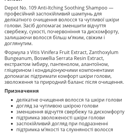
Depot No. 109 Anti-Itching Soothing Shampoo —
професійний заспокійливий шампунь для
делікатного очищення волосся та чутливої шкіри
голови. Засіб допомагає зменшити відчуття
свербежу, сухості, почервоніння та дискомфорту,
залишаючи волосся більш м’яким, свіжим і
доглянутим.
Формула з Vitis Vinifera Fruit Extract, Zanthoxylum
Bungeanum, Boswellia Serrata Resin Extract,
екстрактом імбиру, пантенолом, алантоїном,
гліцерином і кондиціонуючими компонентами
допомагає підтримати комфорт шкіри голови,
зволоження та природний баланс після очищення.
Призначення
делікатне очищення волосся та шкіри голови
догляд за чутливою шкірою голови
зменшення відчуття свербежу та дискомфорту
підтримка зволоженості шкіри голови
заспокійливий догляд при подразненні
підтримка м’якості та слухняності волосся