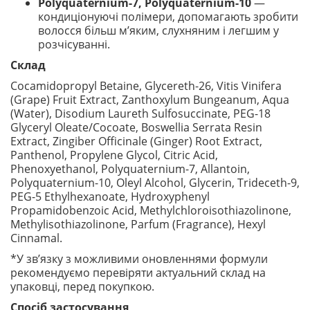
Polyquaternium-7, Polyquaternium-10
—
кондиціонуючі полімери, допомагають зробити
волосся більш м’яким, слухняним і легшим у
розчісуванні.
Склад
Cocamidopropyl Betaine, Glycereth-26, Vitis Vinifera
(Grape) Fruit Extract, Zanthoxylum Bungeanum, Aqua
(Water), Disodium Laureth Sulfosuccinate, PEG-18
Glyceryl Oleate/Cocoate, Boswellia Serrata Resin
Extract, Zingiber Officinale (Ginger) Root Extract,
Panthenol, Propylene Glycol, Citric Acid,
Phenoxyethanol, Polyquaternium-7, Allantoin,
Polyquaternium-10, Oleyl Alcohol, Glycerin, Trideceth-9,
PEG-5 Ethylhexanoate, Hydroxyphenyl
Propamidobenzoic Acid, Methylchloroisothiazolinone,
Methylisothiazolinone, Parfum (Fragrance), Hexyl
Cinnamal.
*У зв’язку з можливими оновленнями формули
рекомендуємо перевіряти актуальний склад на
упаковці, перед покупкою.
Спосіб застосування