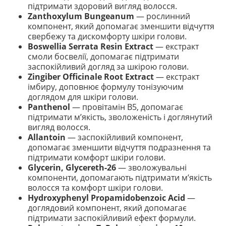
підтримати здоровий вигляд волосся.
Zanthoxylum Bungeanum
— рослинний
компонент, який допомагає зменшити відчуття
свербежу та дискомфорту шкіри голови.
Boswellia Serrata Resin Extract
— екстракт
смоли босвелії, допомагає підтримати
заспокійливий догляд за шкірою голови.
Zingiber Officinale Root Extract
— екстракт
імбиру, доповнює формулу тонізуючим
доглядом для шкіри голови.
Panthenol
— провітамін B5, допомагає
підтримати м’якість, зволоженість і доглянутий
вигляд волосся.
Allantoin
— заспокійливий компонент,
допомагає зменшити відчуття подразнення та
підтримати комфорт шкіри голови.
Glycerin, Glycereth-26
— зволожувальні
компоненти, допомагають підтримати м’якість
волосся та комфорт шкіри голови.
Hydroxyphenyl Propamidobenzoic Acid
—
доглядовий компонент, який допомагає
підтримати заспокійливий ефект формули.