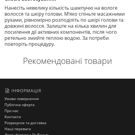
Нанесіть невелику кількість шампуню на вологе
волосся та шкіру голови. М’яко спіньте масажними
рухами, рівномірно розподіліть по шкірі голови та
довжині волосся. Залиште на кілька хвилин для
посилення дії активних компонентів, після чого
ретельно змийте теплою водою. За потреби
повторіть процедуру.
Рекомендовані товари
ІНФОРМАЦІЯ
Умови повернення
Публічна оферта
Про нас
Контакти
Розрахунок та доставка
Наші переваги
Дроп-shipping з Dr Beauty