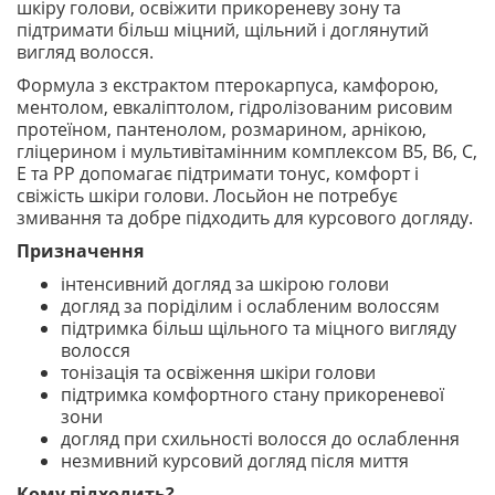
шкіру голови, освіжити прикореневу зону та
підтримати більш міцний, щільний і доглянутий
вигляд волосся.
Формула з екстрактом птерокарпуса, камфорою,
ментолом, евкаліптолом, гідролізованим рисовим
протеїном, пантенолом, розмарином, арнікою,
гліцерином і мультивітамінним комплексом B5, B6, C,
E та PP допомагає підтримати тонус, комфорт і
свіжість шкіри голови. Лосьйон не потребує
змивання та добре підходить для курсового догляду.
Призначення
інтенсивний догляд за шкірою голови
догляд за поріділим і ослабленим волоссям
підтримка більш щільного та міцного вигляду
волосся
тонізація та освіження шкіри голови
підтримка комфортного стану прикореневої
зони
догляд при схильності волосся до ослаблення
незмивний курсовий догляд після миття
Кому підходить?