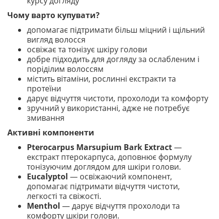
курсу догляду
Чому варто купувати?
допомагає підтримати більш міцний і щільний
вигляд волосся
освіжає та тонізує шкіру голови
добре підходить для догляду за ослабленим і
поріділим волоссям
містить вітаміни, рослинні екстракти та
протеїни
дарує відчуття чистоти, прохолоди та комфорту
зручний у використанні, адже не потребує
змивання
Активні компоненти
Pterocarpus Marsupium Bark Extract
—
екстракт птерокарпуса, доповнює формулу
тонізуючим доглядом для шкіри голови.
Eucalyptol
— освіжаючий компонент,
допомагає підтримати відчуття чистоти,
легкості та свіжості.
Menthol
— дарує відчуття прохолоди та
комфорту шкіри голови.