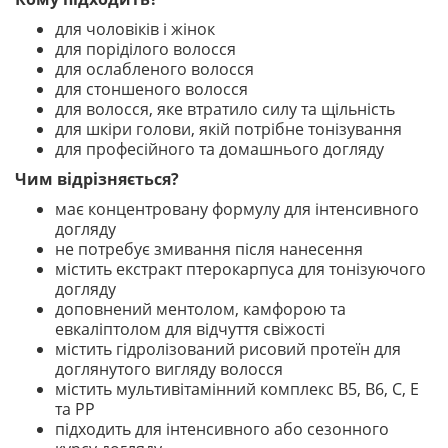
для чоловіків і жінок
для поріділого волосся
для ослабленого волосся
для стоншеного волосся
для волосся, яке втратило силу та щільність
для шкіри голови, якій потрібне тонізування
для професійного та домашнього догляду
Чим відрізняється?
має концентровану формулу для інтенсивного
догляду
не потребує змивання після нанесення
містить екстракт птерокарпуса для тонізуючого
догляду
доповнений ментолом, камфорою та
евкаліптолом для відчуття свіжості
містить гідролізований рисовий протеїн для
доглянутого вигляду волосся
містить мультивітамінний комплекс B5, B6, C, E
та PP
підходить для інтенсивного або сезонного