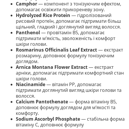
Camphor
— компонент з тонізуючим ефектом,
допомагає освіжити прикореневу зону.
Hydrolyzed Rice Protein
— гідролізований
рисовий протеїн, допомагає підтримати більш
щільний, гладкий і доглянутий вигляд волосся.
Panthenol
— провітамін B5, допомагає
підтримати м’якість, зволоженість і комфорт
шкіри голови.
Rosmarinus Officinalis Leaf Extract
— екстракт
розмарину, доповнює формулу тонізуючим
доглядом.
Arnica Montana Flower Extract
— екстракт
арніки, допомагає підтримати комфортний стан
шкіри голови.
Niacinamide
— вітамін PP, допомагає
підтримати доглянутий вигляд шкіри голови та
волосся.
Calcium Pantothenate
— форма вітаміну B5,
доповнює формулу доглядом для м’якості та
комфорту.
Sodium Ascorbyl Phosphate
— стабільна форма
вітаміну C, доповнює формулу