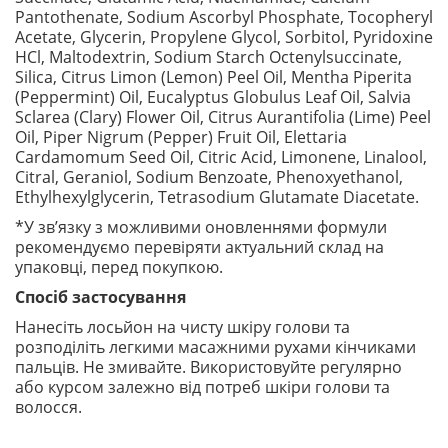
Pantothenate, Sodium Ascorbyl Phosphate, Tocopheryl
Acetate, Glycerin, Propylene Glycol, Sorbitol, Pyridoxine
HCl, Maltodextrin, Sodium Starch Octenylsuccinate,
Silica, Citrus Limon (Lemon) Peel Oil, Mentha Piperita
(Peppermint) Oil, Eucalyptus Globulus Leaf Oil, Salvia
Sclarea (Clary) Flower Oil, Citrus Aurantifolia (Lime) Peel
Oil, Piper Nigrum (Pepper) Fruit Oil, Elettaria
Cardamomum Seed Oil, Citric Acid, Limonene, Linalool,
Citral, Geraniol, Sodium Benzoate, Phenoxyethanol,
Ethylhexylglycerin, Tetrasodium Glutamate Diacetate.
*У зв’язку з можливими оновленнями формули
рекомендуємо перевіряти актуальний склад на
упаковці, перед покупкою.
Спосіб застосування
Нанесіть лосьйон на чисту шкіру голови та
розподіліть легкими масажними рухами кінчиками
пальців. Не змивайте. Використовуйте регулярно
або курсом залежно від потреб шкіри голови та
волосся.