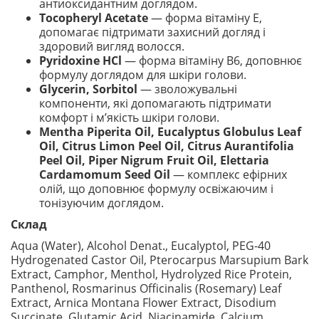
антиоксидантним доглядом.
Tocopheryl Acetate
— форма вітаміну E,
допомагає підтримати захисний догляд і
здоровий вигляд волосся.
Pyridoxine HCl
— форма вітаміну B6, доповнює
формулу доглядом для шкіри голови.
Glycerin, Sorbitol
— зволожувальні
компоненти, які допомагають підтримати
комфорт і м’якість шкіри голови.
Mentha Piperita Oil, Eucalyptus Globulus Leaf
Oil, Citrus Limon Peel Oil, Citrus Aurantifolia
Peel Oil, Piper Nigrum Fruit Oil, Elettaria
Cardamomum Seed Oil
— комплекс ефірних
олій, що доповнює формулу освіжаючим і
тонізуючим доглядом.
Склад
Aqua (Water), Alcohol Denat., Eucalyptol, PEG-40
Hydrogenated Castor Oil, Pterocarpus Marsupium Bark
Extract, Camphor, Menthol, Hydrolyzed Rice Protein,
Panthenol, Rosmarinus Officinalis (Rosemary) Leaf
Extract, Arnica Montana Flower Extract, Disodium
Succinate, Glutamic Acid, Niacinamide, Calcium