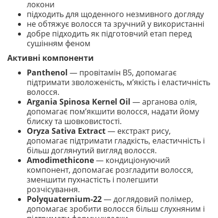
локони
підходить для щоденного незмивного догляду
не обтяжує волосся та зручний у використанні
добре підходить як підготовчий етап перед
сушінням феном
Активні компоненти
Panthenol
— провітамін B5, допомагає
підтримати зволоженість, м’якість і еластичність
волосся.
Argania Spinosa Kernel Oil
— арганова олія,
допомагає пом’якшити волосся, надати йому
блиску та шовковистості.
Oryza Sativa Extract
— екстракт рису,
допомагає підтримати гладкість, еластичність і
більш доглянутий вигляд волосся.
Amodimethicone
— кондиціонуючий
компонент, допомагає розгладити волосся,
зменшити пухнастість і полегшити
розчісування.
Polyquaternium-22
— доглядовий полімер,
допомагає зробити волосся більш слухняним і