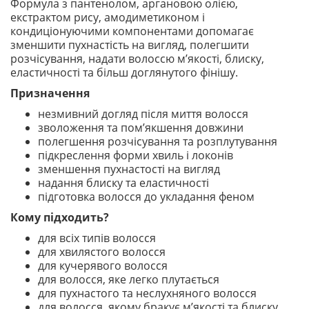
Формула з пантенолом, аргановою олією,
екстрактом рису, амодиметиконом і
кондиціонуючими компонентами допомагає
зменшити пухнастість на вигляд, полегшити
розчісування, надати волоссю м’якості, блиску,
еластичності та більш доглянутого фінішу.
Призначення
незмивний догляд після миття волосся
зволоження та пом’якшення довжини
полегшення розчісування та розплутування
підкреслення форми хвиль і локонів
зменшення пухнастості на вигляд
надання блиску та еластичності
підготовка волосся до укладання феном
Кому підходить?
для всіх типів волосся
для хвилястого волосся
для кучерявого волосся
для волосся, яке легко плутається
для пухнастого та неслухняного волосся
для волосся, якому бракує м’якості та блиску