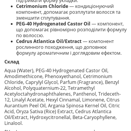
підтримати форму укладки.
Cetrimonium Chloride
— кондиціонуючий
компонент, допомагає розплутати волосся та
зменшити сплутування.
PEG-40 Hydrogenated Castor Oil
— компонент,
що допомагає рівномірно розподілити формулу
по волоссю.
Cedrus Atlantica Oil/Extract
— компонент
рослинного походження, що доповнює
формулу ароматичним і доглядовим ефектом.
Склад
Aqua (Water), PEG-40 Hydrogenated Castor Oil,
Amodimethicone, Phenoxyethanol, Cetrimonium
Chloride, Caprylyl Glycol, Parfum (Fragrance), Benzyl
Alcohol, Polyquaternium-22, Tetramethyl
Acetyloctahydronaphthalenes, Panthenol, Trideceth-
12, Linalyl Acetate, Hexyl Cinnamal, Limonene, Citrus
Aurantium Peel Oil, Argania Spinosa Kernel Oil, Citric
Acid, Oryza Sativa (Rice) Extract, Cedrus Atlantica
Oil/Extract, Hydroxycitronellal, Beta-Caryophyllene,
Linalool.