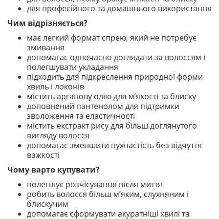
для професійного та домашнього використання
Чим відрізняється?
має легкий формат спрею, який не потребує
змивання
допомагає одночасно доглядати за волоссям і
полегшувати укладання
підходить для підкреслення природної форми
хвиль і локонів
містить арганову олію для м’якості та блиску
доповнений пантенолом для підтримки
зволоження та еластичності
містить екстракт рису для більш доглянутого
вигляду волосся
допомагає зменшити пухнастість без відчуття
важкості
Чому варто купувати?
полегшує розчісування після миття
робить волосся більш м’яким, слухняним і
блискучим
допомагає сформувати акуратніші хвилі та