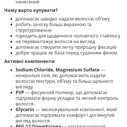
нанесення
Чому варто купувати?
допомагає швидко надати волоссю об’єму
робить зачіску більш виразною та
структурованою
підходить для щоденного чоловічого стайлінгу
не перевантажує волосся на вигляд
допомагає створити легку природну фіксацію
добре працює як база перед сушінням феном
Активні компоненти
Sodium Chloride, Magnesium Sulfate
—
мінеральні солі, які допомагають надати
волоссю текстури, об’єму та більш щільного
вигляду.
PVP
— фіксуючий полімер, що допомагає
підтримати форму укладки та легкий контроль
волосся.
Glycerin
— зволожувальний компонент, який
допомагає підтримати комфорт і доглянутий
вигляд волосся.
PEG-12 Dimethicone
— кондиціонуючий