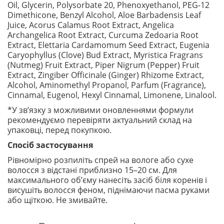
Oil, Glycerin, Polysorbate 20, Phenoxyethanol, PEG-12
Dimethicone, Benzyl Alcohol, Aloe Barbadensis Leaf
Juice, Acorus Calamus Root Extract, Angelica
Archangelica Root Extract, Curcuma Zedoaria Root
Extract, Elettaria Cardamomum Seed Extract, Eugenia
Caryophyllus (Clove) Bud Extract, Myristica Fragrans
(Nutmeg) Fruit Extract, Piper Nigrum (Pepper) Fruit
Extract, Zingiber Officinale (Ginger) Rhizome Extract,
Alcohol, Aminomethyl Propanol, Parfum (Fragrance),
Cinnamal, Eugenol, Hexyl Cinnamal, Limonene, Linalool.
*У зв’язку з можливими оновленнями формули
рекомендуємо перевіряти актуальний склад на
упаковці, перед покупкою.
Спосіб застосування
Рівномірно розпиліть спрей на вологе або сухе
волосся з відстані приблизно 15–20 см. Для
максимального об’єму нанесіть засіб біля коренів і
висушіть волосся феном, піднімаючи пасма руками
або щіткою. Не змивайте.