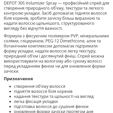
DEPOT 305 Volumizer Spray — професійний спрей для
створення природного об’єму, текстури та легкого
контролю укладки. Засіб допомагає підняти волосся
біля коренів, зробити зачіску більш виразною та
надати волоссю щільнішого, структурованого
вигляду без відчуття важкості.
Формула з фіксуючим полімером PVP, мінеральними
солями, гліцерином, PEG-12 Dimethicone, алое та
ботанічним комплексом допомагає підтримати
форму укладки, надати волоссю легку текстуру,
природний об’єм і доглянутий фініш. Спрей можна
використовувати на вологому або сухому волоссі
перед укладанням феном чи для оновлення форми
зачіски.
Призначення
створення об’єму волосся
підняття волосся біля коренів
надання текстури та щільності на вигляд
легка фіксація укладки
підготовка волосся до сушіння феном
оновлення форми зачіски протягом дня