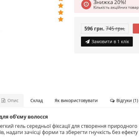
Знижка 20%!
Кількість акційних това
596 грн.
745 грн.
Замовити в 1 клік
Опис
Склад
Як використовувати
Відгуки (1)
для об’єму волосся
гкий гель середньої фіксації для створення природного о
в, надати зачісці форми та зберегти гнучкість без ефекту 