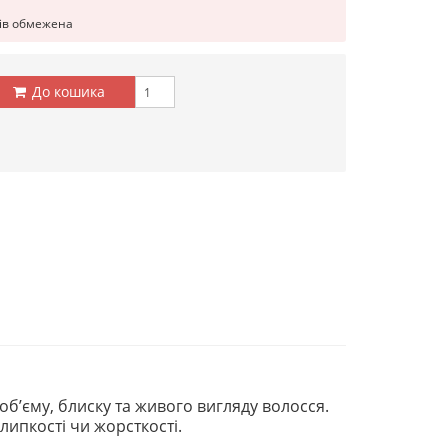
рів обмежена
До кошика
б’єму, блиску та живого вигляду волосся.
липкості чи жорсткості.