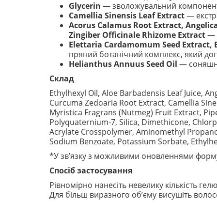
Glycerin
— зволожувальний компонент, 
Camellia Sinensis Leaf Extract
— екстр
Acorus Calamus Root Extract, Angelic
Zingiber Officinale Rhizome Extract
— 
Elettaria Cardamomum Seed Extract, Eu
пряний ботанічний комплекс, який до
Helianthus Annuus Seed Oil
— соняшни
Склад
Ethylhexyl Oil, Aloe Barbadensis Leaf Juice, 
Curcuma Zedoaria Root Extract, Camellia Sine
Myristica Fragrans (Nutmeg) Fruit Extract, Pip
Polyquaternium-7, Silica, Dimethicone, Chlorp
Acrylate Crosspolymer, Aminomethyl Propanol,
Sodium Benzoate, Potassium Sorbate, Ethylhex
*У зв’язку з можливими оновленнями форму
Спосіб застосування
Рівномірно нанесіть невелику кількість гел
Для більш виразного об’єму висушіть волос