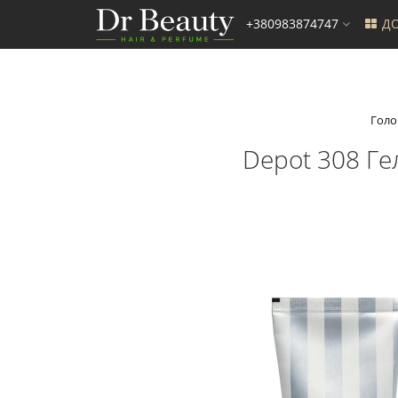
+380983874747
ДО
Голо
Depot 308 Ге