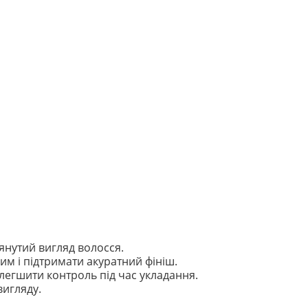
лянутий вигляд волосся.
м і підтримати акуратний фініш.
егшити контроль під час укладання.
вигляду.