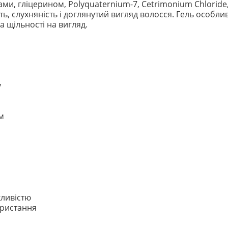
ми, гліцерином, Polyquaternium-7, Cetrimonium Chlorid
, слухняність і доглянутий вигляд волосся. Гель особли
а щільності на вигляд.
у
м
хливістю
ористання