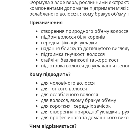
Формула з алое вера, рослинними екстракта
компонентами допомагає підтримати м’якість
ослабленого волосся, якому бракує об’єму т
Призначення
створення природного об’єму волосся
підйом волосся біля коренів
середня фіксація укладки
надання блиску та доглянутого вигляд
підтримка гнучкості волосся
стайлінг без липкості та жорсткості
підготовка волосся до укладання фено
Кому підходить?
для чоловічого волосся
для тонкого волосся
для ослабленого волосся
для волосся, якому бракує об’єму
для коротких і середніх зачісок
для створення природної укладки з ру
для професійного та домашнього вик
Чим відрізняється?