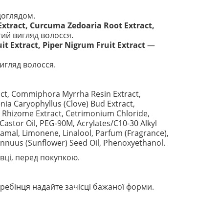
доглядом.
xtract, Curcuma Zedoaria Root Extract,
ий вигляд волосся.
t Extract, Piper Nigrum Fruit Extract
—
игляд волосся.
ract, Commiphora Myrrha Resin Extract,
ia Caryophyllus (Clove) Bud Extract,
r) Rhizome Extract, Cetrimonium Chloride,
Castor Oil, PEG-90M, Acrylates/C10-30 Alkyl
amal, Limonene, Linalool, Parfum (Fragrance),
Annuus (Sunflower) Seed Oil, Phenoxyethanol.
вці, перед покупкою.
гребінця надайте зачісці бажаної форми.