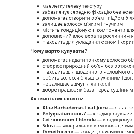
має легку гелеву текстуру
забезпечує середню фіксацію без ефек
допомагає створити об’єм і підйом біл
залишає волосся м’яким і гнучким
містить кондиціонуючі компоненти для
доповнений алое вера та рослинним 
підходить для укладання феном і кори
Чому варто купувати?
допомагає надати тонкому волоссю бі
створює природний об’єм без обтяже
підходить для щоденного чоловічого с
робить волосся більш слухняним і дог
не залишає відчуття липкості
добре працює як база перед сушіння
Активні компоненти
Aloe Barbadensis Leaf Juice
— сік алое
Polyquaternium-7
— кондиціонуючий п
Cetrimonium Chloride
— кондиціонуюч
Silica
— мінеральний компонент, який д
Dimethicone
— кондиціонуючий компон