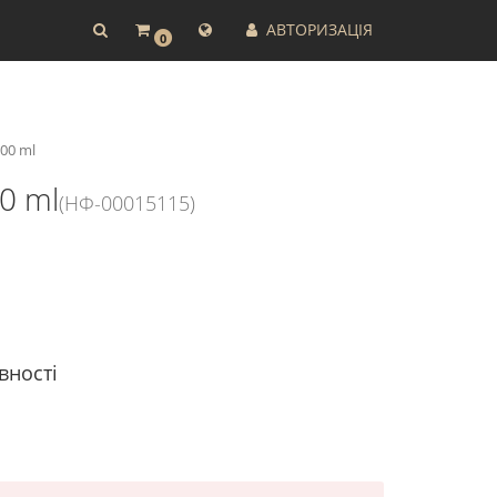
АВТОРИЗАЦІЯ
0
00 ml
0 ml
(НФ-00015115)
вності