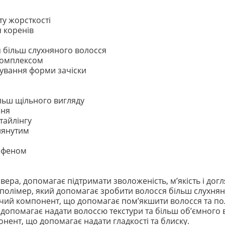
ту жорсткості
я коренів
 більш слухняного волосся
комплексом
гування форми зачіски
льш щільного вигляду
ння
тайлінгу
лянутим
м феном
 вера, допомагає підтримати зволоженість, м’якість і дог
олімер, який допомагає зробити волосся більш слухняни
ий компонент, що допомагає пом’якшити волосся та пол
опомагає надати волоссю текстури та більш об’ємного 
ент, що допомагає надати гладкості та блиску.