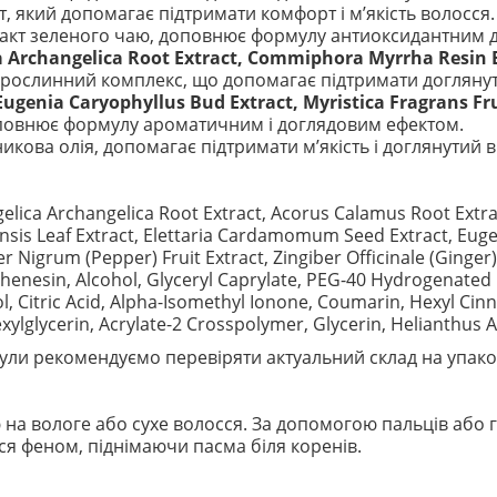
який допомагає підтримати комфорт і м’якість волосся.
акт зеленого чаю, доповнює формулу антиоксидантним 
a Archangelica Root Extract, Commiphora Myrrha Resin E
рослинний комплекс, що допомагає підтримати доглянут
genia Caryophyllus Bud Extract, Myristica Fragrans Frui
повнює формулу ароматичним і доглядовим ефектом.
кова олія, допомагає підтримати м’якість і доглянутий в
Angelica Archangelica Root Extract, Acorus Calamus Root Ext
nsis Leaf Extract, Elettaria Cardamomum Seed Extract, Eugen
er Nigrum (Pepper) Fruit Extract, Zingiber Officinale (Ginge
henesin, Alcohol, Glyceryl Caprylate, PEG-40 Hydrogenated 
 Citric Acid, Alpha-Isomethyl Ionone, Coumarin, Hexyl Cinn
ylglycerin, Acrylate-2 Crosspolymer, Glycerin, Helianthus 
ли рекомендуємо перевіряти актуальний склад на упако
ю на вологе або сухе волосся. За допомогою пальців або 
ся феном, піднімаючи пасма біля коренів.