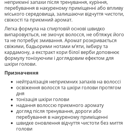
неприємні запахи після тренування, куріння,
перебування в накуреному приміщенні або впливу
міського середовища, залишаючи відчуття чистоти,
свіжості та приємний аромат.
Легка формула на спиртовій основі швидко
випаровується, не змочує волосся, не обтяжує його
та не потребує змивання. Аромат розкривається
свіжими, бадьорими нотами м’яти, імбиру та
кардамону, а екстракт кори білої верби доповнює
формулу тонізуючим і доглядовим ефектом для
шкіри голови.
Призначення
нейтралізація неприємних запахів на волоссі
освіження волосся та шкіри голови протягом
дня
тонізація шкіри голови
надання волоссю приємного аромату
догляд після тренування, дороги або
перебування в накуреному приміщенні
швидке оновлення відчуття чистоти без миття
голови