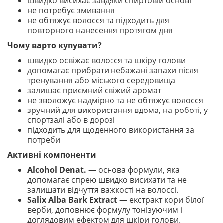
швидко висихає завдяки спиртовій основі
не потребує змивання
не обтяжує волосся та підходить для
повторного нанесення протягом дня
Чому варто купувати?
швидко освіжає волосся та шкіру голови
допомагає прибрати небажані запахи після
тренування або міського середовища
залишає приємний свіжий аромат
не зволожує надмірно та не обтяжує волосся
зручний для використання вдома, на роботі, у
спортзалі або в дорозі
підходить для щоденного використання за
потреби
Активні компоненти
Alcohol Denat.
— основа формули, яка
допомагає спрею швидко висихати та не
залишати відчуття важкості на волоссі.
Salix Alba Bark Extract
— екстракт кори білої
верби, доповнює формулу тонізуючим і
доглядовим ефектом для шкіри голови.