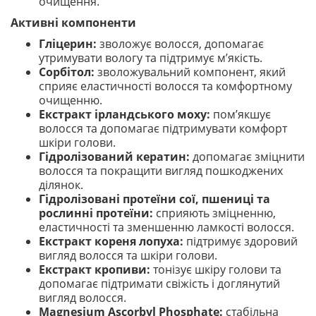
очищення.
Активні компоненти
Гліцерин:
зволожує волосся, допомагає
утримувати вологу та підтримує м’якість.
Сорбітол:
зволожувальний компонент, який
сприяє еластичності волосся та комфортному
очищенню.
Екстракт ірландського моху:
пом’якшує
волосся та допомагає підтримувати комфорт
шкіри голови.
Гідролізований кератин:
допомагає зміцнити
волосся та покращити вигляд пошкоджених
ділянок.
Гідролізовані протеїни сої, пшениці та
рослинні протеїни:
сприяють зміцненню,
еластичності та зменшенню ламкості волосся.
Екстракт кореня лопуха:
підтримує здоровий
вигляд волосся та шкіри голови.
Екстракт кропиви:
тонізує шкіру голови та
допомагає підтримати свіжість і доглянутий
вигляд волосся.
Magnesium Ascorbyl Phosphate:
стабільна