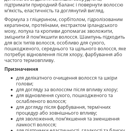
підтримати природний баланс і повернути волоссю
м’якість, еластичність та доглянутий вигляд.
Формула з гліцерином, сорбітолом, гідролізованим
кератином, протеїнами, екстрактом ірландського
моху, лопуха та кропиви допомагає зволожити,
зміцнити й пом’якшити волосся. Шампунь підходить
для всіх типів волосся, особливо для сухого,
пошкодженого, середнього та щільного волосся, яке
потребує відновлення після хлору, фарбування або
частого термовпливу.
Призначення
для делікатного очищення волосся та шкіри
голови;
для догляду за волоссям після впливу хлору;
для відновлення сухого, пошкодженого та
ослабленого волосся;
для догляду після фарбування, термічних
процедур або зовнішнього впливу;
для зволоження, пом’якшення та зменшення
ламкості волосся;
для підтримки еластичності, гладкості та блиску.