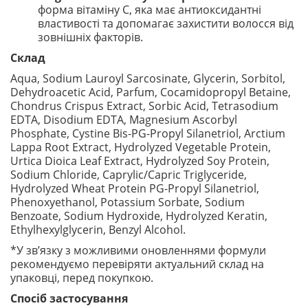
форма вітаміну C, яка має антиоксидантні
властивості та допомагає захистити волосся від
зовнішніх факторів.
Склад
Aqua, Sodium Lauroyl Sarcosinate, Glycerin, Sorbitol,
Dehydroacetic Acid, Parfum, Cocamidopropyl Betaine,
Chondrus Crispus Extract, Sorbic Acid, Tetrasodium
EDTA, Disodium EDTA, Magnesium Ascorbyl
Phosphate, Cystine Bis-PG-Propyl Silanetriol, Arctium
Lappa Root Extract, Hydrolyzed Vegetable Protein,
Urtica Dioica Leaf Extract, Hydrolyzed Soy Protein,
Sodium Chloride, Caprylic/Capric Triglyceride,
Hydrolyzed Wheat Protein PG-Propyl Silanetriol,
Phenoxyethanol, Potassium Sorbate, Sodium
Benzoate, Sodium Hydroxide, Hydrolyzed Keratin,
Ethylhexylglycerin, Benzyl Alcohol.
*У зв’язку з можливими оновленнями формули
рекомендуємо перевіряти актуальний склад на
упаковці, перед покупкою.
Спосіб застосування