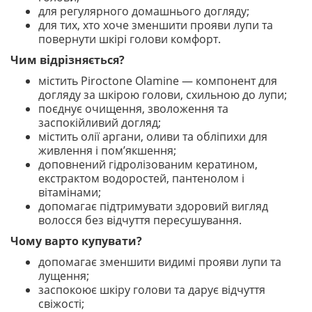
для регулярного домашнього догляду;
для тих, хто хоче зменшити прояви лупи та
повернути шкірі голови комфорт.
Чим відрізняється?
містить Piroctone Olamine — компонент для
догляду за шкірою голови, схильною до лупи;
поєднує очищення, зволоження та
заспокійливий догляд;
містить олії аргани, оливи та обліпихи для
живлення і пом’якшення;
доповнений гідролізованим кератином,
екстрактом водоростей, пантенолом і
вітамінами;
допомагає підтримувати здоровий вигляд
волосся без відчуття пересушування.
Чому варто купувати?
допомагає зменшити видимі прояви лупи та
лущення;
заспокоює шкіру голови та дарує відчуття
свіжості;