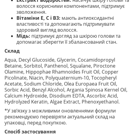
Екстракт водоростей:
насичує шкіру голови та
волосся корисними компонентами, підтримує
зволоження.
Вітаміни E, C і B3:
мають антиоксидантні
властивості та допомагають підтримувати
здоровий вигляд волосся.
Мідь:
підтримує догляд за шкірою голови та
допомагає зберегти її збалансований стан.
Склад
Aqua, Decyl Glucoside, Glycerin, Cocamidopropyl
Betaine, Sorbitol, Panthenol, Squalane, Piroctone
Olamine, Hippophae Rhamnoides Fruit Oil, Copper
Picolinate, Niacin, Polyquaternium-10, Tocopheryl
Acetate, Sodium Chloride, Olea Europaea Fruit Oil,
Sorbic Acid, Benzyl Alcohol, Argania Spinosa Kernel Oil,
Calcium Hydroxide, Disodium EDTA, Ascorbic Acid,
Hydrolyzed Keratin, Algae Extract, Phenoxyethanol.
*У зв’язку з можливими оновленнями формули
рекомендуємо перевіряти актуальний склад на
упаковці, перед покупкою.
Спосіб застосування