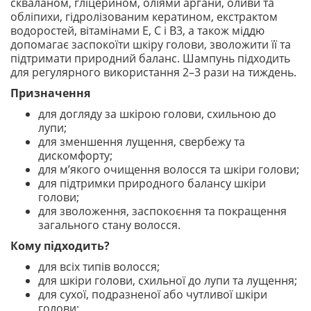
скваланом, гліцерином, оліями аргани, оливи та
обліпихи, гідролізованим кератином, екстрактом
водоростей, вітамінами E, C і B3, а також міддю
допомагає заспокоїти шкіру голови, зволожити її та
підтримати природний баланс. Шампунь підходить
для регулярного використання 2–3 рази на тиждень.
Призначення
для догляду за шкірою голови, схильною до
лупи;
для зменшення лущення, свербежу та
дискомфорту;
для м’якого очищення волосся та шкіри голови;
для підтримки природного балансу шкіри
голови;
для зволоження, заспокоєння та покращення
загального стану волосся.
Кому підходить?
для всіх типів волосся;
для шкіри голови, схильної до лупи та лущення;
для сухої, подразненої або чутливої шкіри
голови;