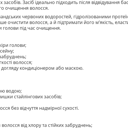
х засобів. Засіб ідеально підходить після відвідування 
ого очищення волосся.
андських червоних водоростей, гідролізованими протеїна
е очистити волосся, а й підтримати його м’якість, елас
и голови під час очищення.
іри голови;
сейну;
 забруднень;
гкості волосся;
о догляду кондиціонером або маскою.
ною водою;
лишки стайлінгових засобів;
осся без відчуття надмірної сухості.
волосся від хлору та стійких забруднень;