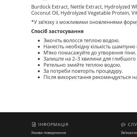
Burdock Extract, Nettle Extract, Hydrolyzed Wh
Coconut Oil, Hydrolyzed Vegetable Protein, Vi
*У зв’язку з можливими оновленнями форму
Спосіб застосування
Змочіть волосся теплою водою.
Нанесіть необхідну кількість шампуню 
М’яко помасажуйте до утворення піни.
Залиште на 2–3 хвилини для глибшого
Ретельно змийте теплою водою.
За потреби повторіть процедуру.
Після використання рекомендується н
ІНФОРМАЦІЯ
СЛУ
Умови повернення
Зв’язати