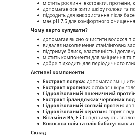
містить рослинні екстракти, протеїни, к
допомагає освіжити шкіру голови та по
підходить для використання після басе
має pH 7.5 для комфортного очищення 
Чому варто купувати?
допомагає якісно очистити волосся піс
видаляє накопичення стайлінгових зас
підтримує блиск, еластичність і доглян
містить компоненти для зміцнення та 
добре підходить для періодичного гл
Активні компоненти
Екстракт лопуха:
допомагає зміцнити 
Екстракт кропиви:
освіжає шкіру гол
Гідролізований пшеничний протеїн
Екстракт ірландських червоних вод
Гідролізований соєвий протеїн:
допо
Гідролізований кератин:
сприяє від
Вітаміни B5, E і C:
підтримують зволоже
Кокосова олія та олія бабасу:
живлять
Склад