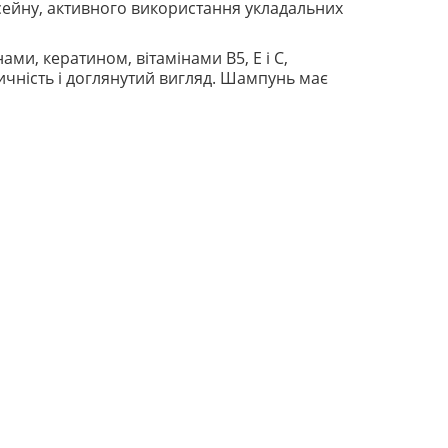
басейну, активного використання укладальних
ми, кератином, вітамінами B5, E і C,
тичність і доглянутий вигляд. Шампунь має