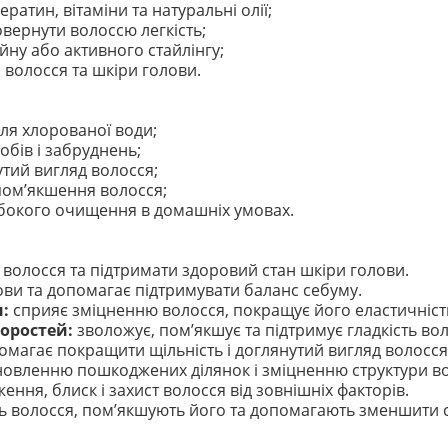
ератин, вітаміни та натуральні олії;
вернути волоссю легкість;
йну або активного стайлінгу;
волосся та шкіри голови.
ля хлорованої води;
обів і забруднень;
утий вигляд волосся;
пом’якшення волосся;
ибокого очищення в домашніх умовах.
волосся та підтримати здоровий стан шкіри голови.
ови та допомагає підтримувати баланс себуму.
:
сприяє зміцненню волосся, покращує його еластичність
оростей:
зволожує, пом’якшує та підтримує гладкість вол
магає покращити щільність і доглянутий вигляд волосся
новленню пошкоджених ділянок і зміцненню структури во
ння, блиск і захист волосся від зовнішніх факторів.
 волосся, пом’якшують його та допомагають зменшити су