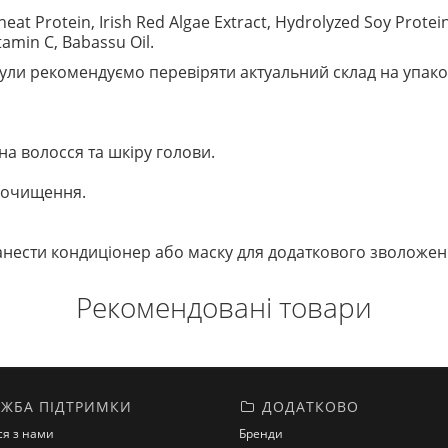
eat Protein, Irish Red Algae Extract, Hydrolyzed Soy Protein
tamin C, Babassu Oil.
ли рекомендуємо перевіряти актуальний склад на упако
на волосся та шкіру голови.
 очищення.
анести кондиціонер або маску для додаткового зволожен
Рекомендовані товари
ЖБА ПІДТРИМКИ
ДОДАТКОВО
ся з нами
Бренди