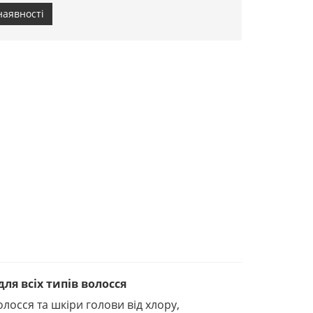
наявності
ля всіх типів волосся
осся та шкіри голови від хлору,