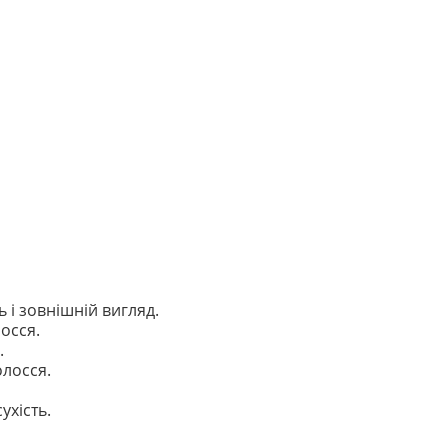
 і зовнішній вигляд.
осся.
.
лосся.
хість.