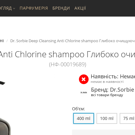
ГЛЯД
ПАРФУМЕРІЯ
БРЕНДИ
АКЦІЇ
НІ
Dr. Sorbie Deep Cleansing Anti Chlorine shampoo Глибоко очищую
g Anti Chlorine shampoo Глибоко 
(НФ-00019689)
Наявність: Нема
немає в наявності
Бренд: Dr.Ѕогbiе
всі товари бренду
Об'єм:
400 ml
100 ml
75 ml