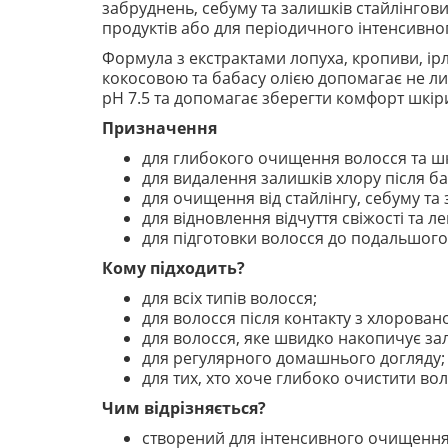
забруднень, себуму та залишків стайлінгови
продуктів або для періодичного інтенсивн
Формула з екстрактами лопуха, кропиви, ірл
кокосовою та бабасу олією допомагає не лиш
pH 7.5 та допомагає зберегти комфорт шкір
Призначення
для глибокого очищення волосся та шк
для видалення залишків хлору після ба
для очищення від стайлінгу, себуму та
для відновлення відчуття свіжості та ле
для підготовки волосся до подальшог
Кому підходить?
для всіх типів волосся;
для волосся після контакту з хлорова
для волосся, яке швидко накопичує за
для регулярного домашнього догляду;
для тих, хто хоче глибоко очистити вол
Чим відрізняється?
створений для інтенсивного очищення 