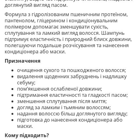
доглянутий вигляд пасом.
Формула з гідролізованим пшеничним протеїном,
пантенолом, гліцерином і кондиціонувальним
полімером допомагає зменшувати сухість,
сплутування та ламкий вигляд волосся. Шампунь
підтримує еластичність і природний блиск довжини,
полегшуючи подальше розчісування та нанесення
кондиціонера або маски.
Призначення
очищення сухого та пошкодженого волосся;
видалення щоденних забруднень і надлишку
себуму;
пом’якшення ослабленої довжини;
підтримання еластичності та гладкості пасом;
зменшення сплутування після миття;
догляд за ламким і тьмяним волоссям;
надання волоссю більш доглянутого вигляду;
підготовка до нанесення кондиціонера або
маски.
Кому підходить?