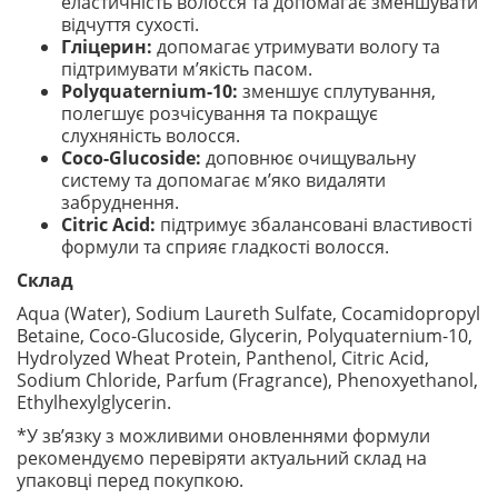
еластичність волосся та допомагає зменшувати
відчуття сухості.
Гліцерин:
допомагає утримувати вологу та
підтримувати м’якість пасом.
Polyquaternium-10:
зменшує сплутування,
полегшує розчісування та покращує
слухняність волосся.
Coco-Glucoside:
доповнює очищувальну
систему та допомагає м’яко видаляти
забруднення.
Citric Acid:
підтримує збалансовані властивості
формули та сприяє гладкості волосся.
Склад
Aqua (Water), Sodium Laureth Sulfate, Cocamidopropyl
Betaine, Coco-Glucoside, Glycerin, Polyquaternium-10,
Hydrolyzed Wheat Protein, Panthenol, Citric Acid,
Sodium Chloride, Parfum (Fragrance), Phenoxyethanol,
Ethylhexylglycerin.
*У зв’язку з можливими оновленнями формули
рекомендуємо перевіряти актуальний склад на
упаковці перед покупкою.