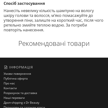
Спосіб застосування
Нанесіть невелику кількість шампуню на вологу
шкіру голови та волосся, м’яко помасажуйте до
утворення піни, залиште на короткий час, після чого
ретельно змийте теплою водою. За потреби
повторіть нанесення.
Рекомендовані товари
ІНФОРМАЦІЯ
Умови повернення
Публічна оферта
Про нас
Контакти
Розрахунок та доставка
Наші переваги
Дроп-shipping з Dr Beauty
Перукарям та салонам краси