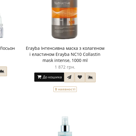
- Лосьон
Erayba Інтенсивна маска з колагеном
і еластином Erayba NC10 Collastin
mask intense, 1000 ml
1 872 грн.
До кошика
В наявності