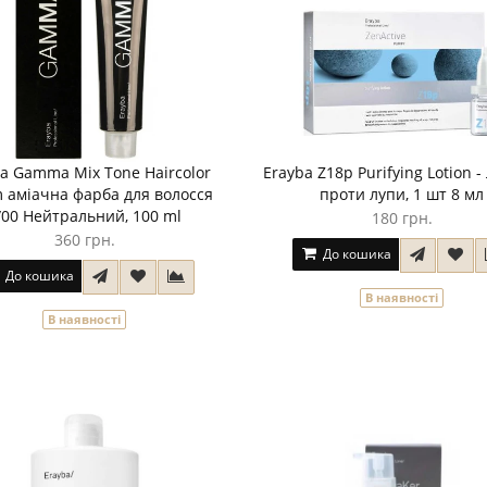
a Gamma Mix Tone Haircolor
Erayba Z18p Purifying Lotion 
 аміачна фарба для волосся
проти лупи, 1 шт 8 мл
/00 Нейтральний, 100 ml
180 грн.
360 грн.
До кошика
До кошика
В наявності
В наявності