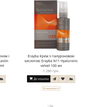
еном і
Erayba Крем з гіалуроновою
astin
кислотою Erayba N11 Hyaluronic
 ml
velvet 100 мл
1 280 грн.
До кошика
В наявності