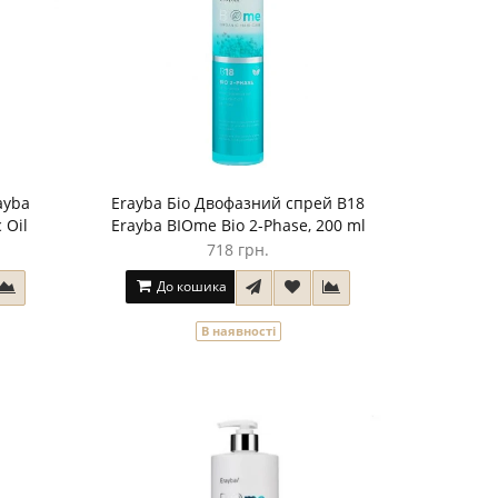
ayba
Erayba Біо Двофазний спрей B18
 Oil
Erayba BIOme Bio 2-Phase, 200 ml
718 грн.
До кошика
В наявності