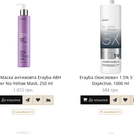
 Маска антижовта Erayba ABH
Erayba Окислювач 1.5% 5
ver No-Yellow Mask, 250 ml
OxyActive, 1000 ml
1 072 грн.
584 грн.
До кошика
До кошика
В наявності
В наявності