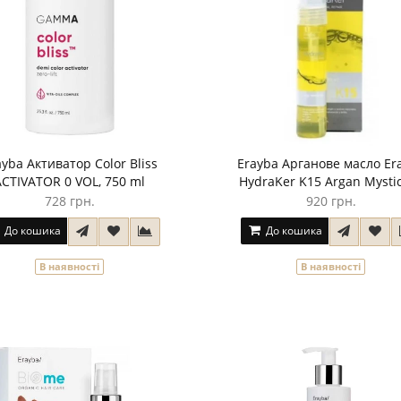
ayba Активатор Color Bliss
Erayba Арганове масло Er
ACTIVATOR 0 VOL, 750 ml
HydraKer K15 Argan Mystic
728 грн.
920 грн.
До кошика
До кошика
В наявності
В наявності