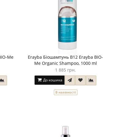
BIO-Me
Erayba Біошампунь B12 Erayba BIO-
Me Organic Shampoo, 1000 ml
1 885 грн.
До кошика
В наявності