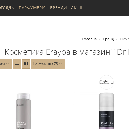
ГЛЯД
ПАРФУМЕРІЯ
БРЕНДИ
АКЦІЇ
Головна
Бренд
Eray
Косметика Erayba в магазині "Dr 
ати
На сторінці:
75