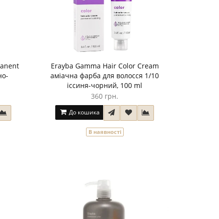
manent
Erayba Gamma Hair Color Cream
но-
аміачна фарба для волосся 1/10
іссиня-чорний, 100 ml
360 грн.
До кошика
В наявності