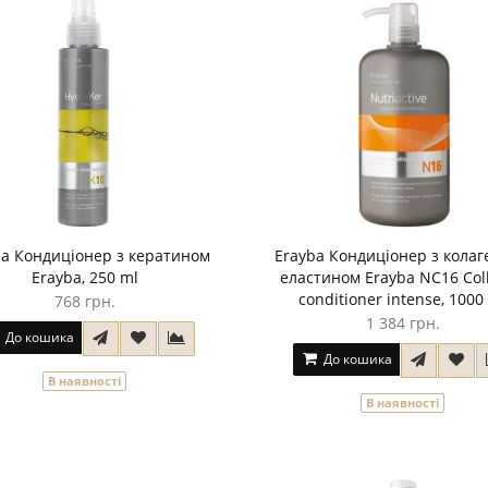
ba Кондиціонер з кератином
Erayba Кондиціонер з колаг
Erayba, 250 ml
еластином Erayba NC16 Coll
conditioner intense, 1000
768 грн.
1 384 грн.
До кошика
До кошика
В наявності
В наявності