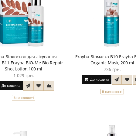
ba Біолосьон для лікування
Erayba Біомаска B10 Erayba 
 B11 Erayba BIO-Me Bio Repair
Organic Mask, 200 ml
Shot Lotion,100 ml
736 грн.
1 029 грн.
До кошика
До кошика
В наявності
В наявності