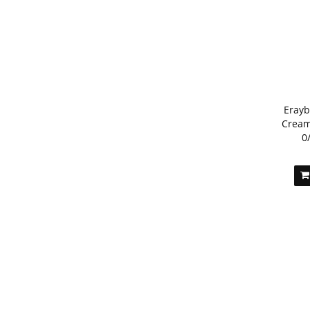
Erayb
Cream
0