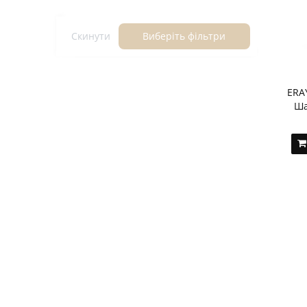
Скинути
Виберіть фільтри
ERA
Ша