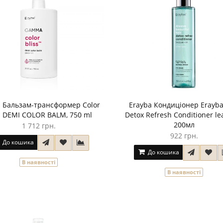
a Бальзам-трансформер Color
Erayba Кондиціонер Erayb
s DEMI COLOR BALM, 750 ml
Detox Refresh Conditioner lea
200мл
1 712 грн.
922 грн.
До кошика
До кошика
В наявності
В наявності