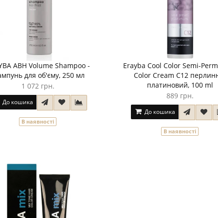
YBA ABH Volume Shampoo -
Erayba Cool Color Semi-Per
мпунь для об'єму, 250 мл
Color Cream C12 перлин
платиновий, 100 ml
1 072 грн.
889 грн.
До кошика
До кошика
В наявності
В наявності