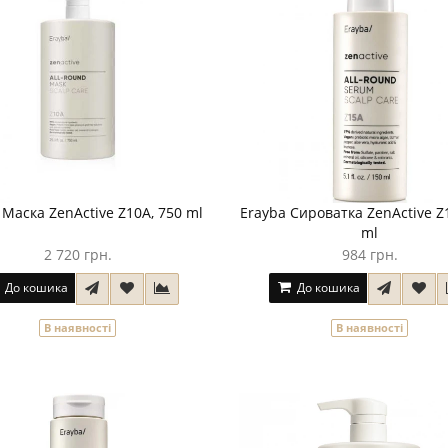
 Маска ZenActive Z10A, 750 ml
Erayba Сироватка ZenActive Z
ml
2 720 грн.
984 грн.
До кошика
До кошика
В наявності
В наявності