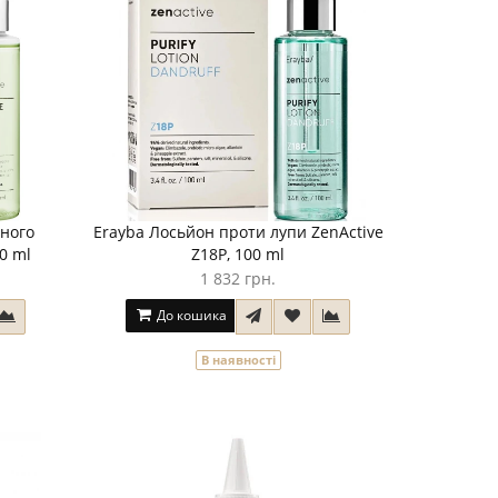
ного
Erayba Лосьйон проти лупи ZenActive
0 ml
Z18P, 100 ml
1 832 грн.
До кошика
В наявності