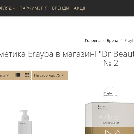
ГЛЯД
ПАРФУМЕРІЯ
БРЕНДИ
АКЦІЇ
Головна
Бренд
Eray
метика Erayba в магазині "Dr Beauty
№ 2
ати
На сторінці:
75