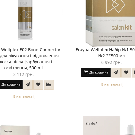
 Wellplex E02 Bond Connector
Erayba Wellplex Набір №1 50
 для лікування і відновлення
№2 2*500 мл
лосся після фарбування і
6 992 грн.
освітлення, 500 ml
До кошика
2 112 грн.
До кошика
В наявності
В наявності