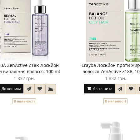
BA ZenActive Z18R Лосьйон
Erayba Лосьйон проти жир
и випадіння волосся, 100 ml
волосся ZenActive Z18B, 10
1 832 грн.
1 832 грн.
До кошика
До кошика
В наявності
В наявності