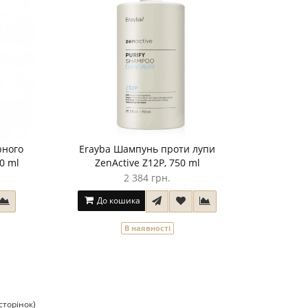
рного
Erayba Шампунь проти лупи
0 ml
ZenActive Z12P, 750 ml
2 384 грн.
До кошика
В наявності
сторінок)