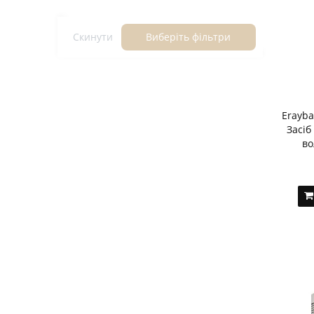
Скинути
Виберіть фільтри
Erayba
Засіб
во