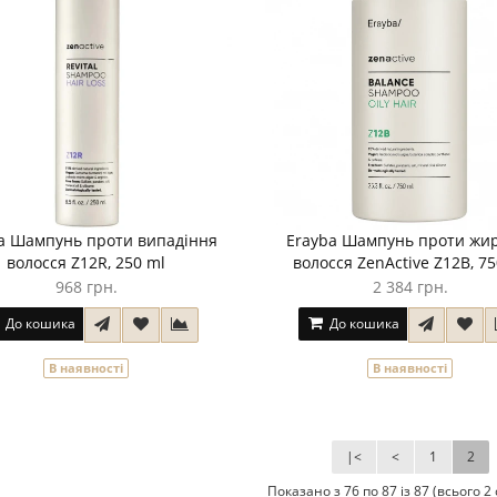
a Шампунь проти випадіння
Erayba Шампунь проти жи
волосся Z12R, 250 ml
волосся ZenActive Z12B, 75
968 грн.
2 384 грн.
До кошика
До кошика
В наявності
В наявності
|<
<
1
2
Показано з 76 по 87 із 87 (всього 2 