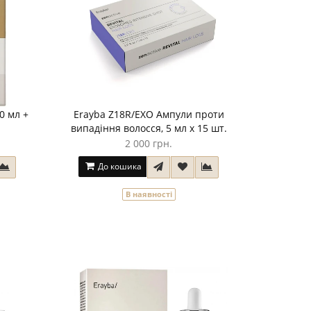
0 мл +
Erayba Z18R/EXO Ампули проти
випадіння волосся, 5 мл х 15 шт.
2 000 грн.
До кошика
В наявності