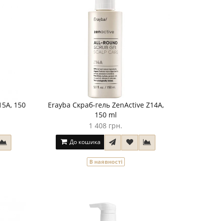
15A, 150
Erayba Скраб-гель ZenActive Z14A,
150 ml
1 408 грн.
До кошика
В наявності