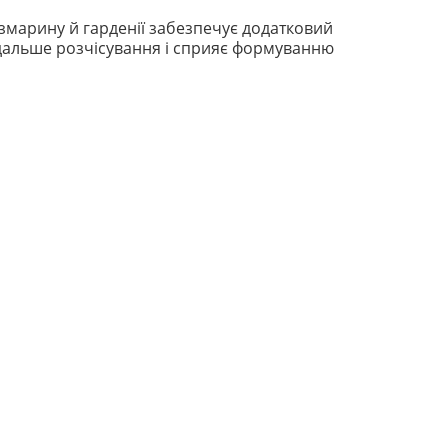
змарину й гарденії забезпечує додатковий
дальше розчісування і сприяє формуванню