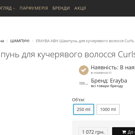
ГЛЯД
ПАРФУМЕРІЯ
БРЕНДИ
АКЦІЇ
на
ШАМПУНІ
ERAYBA ABH Шампунь для кучерявого волосся Curls, 
нь для кучерявого волосся Curls
Наявність: В ная
в наявності
Бренд: Erayba
всі товари бренду
Об'єм:
250 ml
1000 ml
1 072 грн.
До 