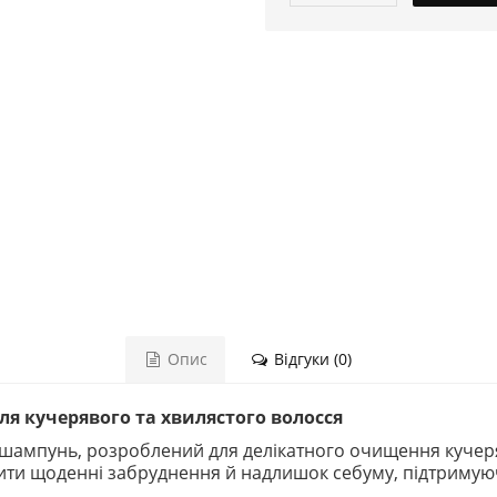
Опис
Відгуки (0)
я кучерявого та хвилястого волосся
ампунь, розроблений для делікатного очищення кучеряв
лити щоденні забруднення й надлишок себуму, підтримуючи