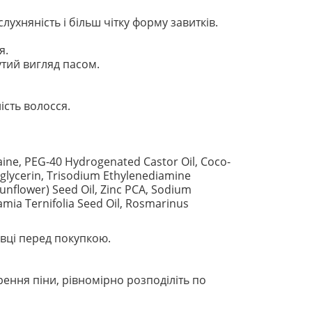
ухняність і більш чітку форму завитків.
я.
утий вигляд пасом.
сть волосся.
aine, PEG-40 Hydrogenated Castor Oil, Coco-
glycerin, Trisodium Ethylenediamine
nflower) Seed Oil, Zinc PCA, Sodium
mia Ternifolia Seed Oil, Rosmarinus
вці перед покупкою.
рення піни, рівномірно розподіліть по