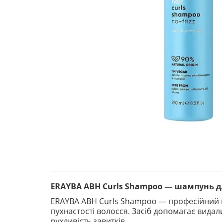
ERAYBA ABH Curls Shampoo — шампунь дл
ERAYBA ABH Curls Shampoo — професійний ш
пухнастості волосся. Засіб допомагає вида
рухливість завитків.