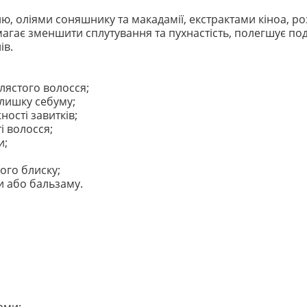
, оліями соняшнику та макадамії, екстрактами кіноа, ро
гає зменшити сплутування та пухнастість, полегшує по
ів.
лястого волосся;
лишку себуму;
ості завитків;
і волосся;
и;
ого блиску;
и або бальзаму.