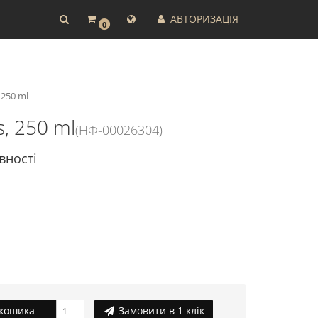
АВТОРИЗАЦІЯ
0
250 ml
, 250 ml
(НФ-00026304)
вності
кошика
Замовити в 1 клік