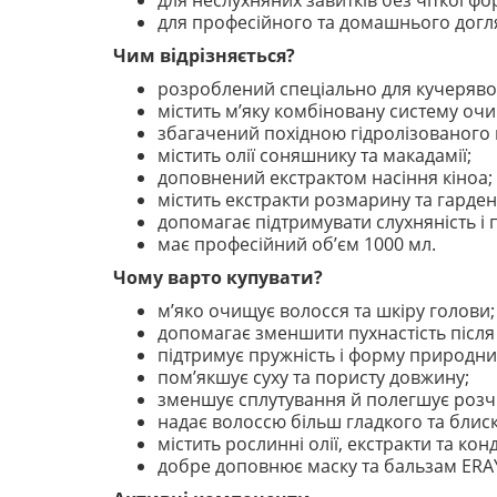
для неслухняних завитків без чіткої фо
для професійного та домашнього догл
Чим відрізняється?
розроблений спеціально для кучерявог
містить м’яку комбіновану систему оч
збагачений похідною гідролізованого
містить олії соняшнику та макадамії;
доповнений екстрактом насіння кіноа;
містить екстракти розмарину та гардені
допомагає підтримувати слухняність і 
має професійний об’єм 1000 мл.
Чому варто купувати?
м’яко очищує волосся та шкіру голови;
допомагає зменшити пухнастість після
підтримує пружність і форму природних
пом’якшує суху та пористу довжину;
зменшує сплутування й полегшує розч
надає волоссю більш гладкого та блис
містить рослинні олії, екстракти та ко
добре доповнює маску та бальзам ERAY