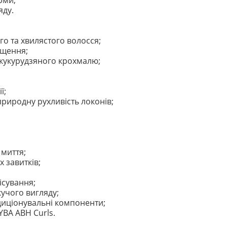
рми;
яду.
о та хвилястого волосся;
ищення;
 кукурудзяного крохмалю;
ї;
природну рухливість локонів;
 миття;
 завитків;
ісування;
кучого вигляду;
ндиціонувальні компоненти;
BA ABH Curls.