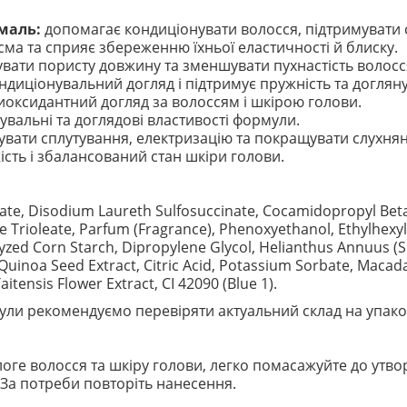
маль:
допомагає кондиціонувати волосся, підтримувати сл
сма та сприяє збереженню їхньої еластичності й блиску.
ати пористу довжину та зменшувати пухнастість волосс
диціонувальний догляд і підтримує пружність та доглян
иоксидантний догляд за волоссям і шкірою голови.
альні та доглядові властивості формули.
ати сплутування, електризацію та покращувати слухняні
сть і збалансований стан шкіри голови.
nate, Disodium Laureth Sulfosuccinate, Cocamidopropyl Bet
Trioleate, Parfum (Fragrance), Phenoxyethanol, Ethylhexyl
ed Corn Starch, Dipropylene Glycol, Helianthus Annuus (Su
inoa Seed Extract, Citric Acid, Potassium Sorbate, Macada
aitensis Flower Extract, CI 42090 (Blue 1).
ли рекомендуємо перевіряти актуальний склад на упако
оге волосся та шкіру голови, легко помасажуйте до утво
За потреби повторіть нанесення.