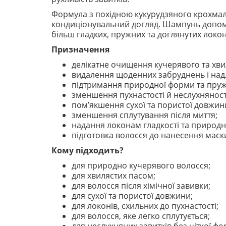
Формула з похідною кукурудзяного крохмалю
кондиціонувальний догляд. Шампунь допома
більш гладких, пружних та доглянутих локон
Призначення
делікатне очищення кучерявого та хви
видалення щоденних забруднень і над
підтримання природної форми та пружн
зменшення пухнастості й неслухняност
пом’якшення сухої та пористої довжин
зменшення сплутування після миття;
надання локонам гладкості та природн
підготовка волосся до нанесення маск
Кому підходить?
для природно кучерявого волосся;
для хвилястих пасом;
для волосся після хімічної завивки;
для сухої та пористої довжини;
для локонів, схильних до пухнастості;
для волосся, яке легко сплутується;