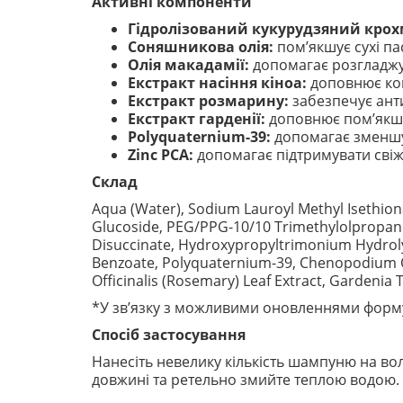
Активні компоненти
Гідролізований кукурудзяний крох
Соняшникова олія:
пом’якшує сухі па
Олія макадамії:
допомагає розгладжув
Екстракт насіння кіноа:
доповнює кон
Екстракт розмарину:
забезпечує ант
Екстракт гарденії:
доповнює пом’якшув
Polyquaternium-39:
допомагає зменшув
Zinc PCA:
допомагає підтримувати свіжі
Склад
Aqua (Water), Sodium Lauroyl Methyl Isethio
Glucoside, PEG/PPG-10/10 Trimethylolpropane 
Disuccinate, Hydroxypropyltrimonium Hydrolyz
Benzoate, Polyquaternium-39, Chenopodium Qu
Officinalis (Rosemary) Leaf Extract, Gardenia T
*У зв’язку з можливими оновленнями форму
Спосіб застосування
Нанесіть невелику кількість шампуню на вол
довжині та ретельно змийте теплою водою. 