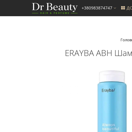
+380983874747
ДО
Голов
ERAYBA ABH Шампу