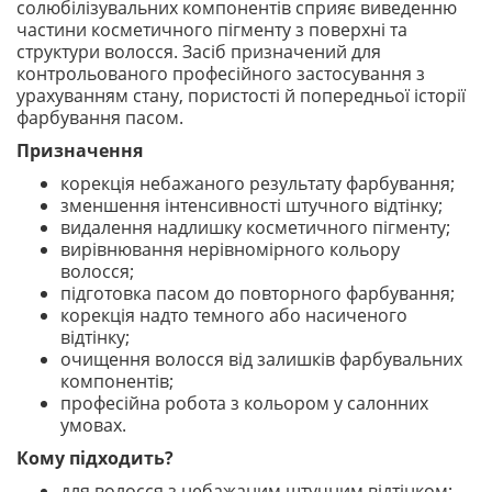
солюбілізувальних компонентів сприяє виведенню
частини косметичного пігменту з поверхні та
структури волосся. Засіб призначений для
контрольованого професійного застосування з
урахуванням стану, пористості й попередньої історії
фарбування пасом.
Призначення
корекція небажаного результату фарбування;
зменшення інтенсивності штучного відтінку;
видалення надлишку косметичного пігменту;
вирівнювання нерівномірного кольору
волосся;
підготовка пасом до повторного фарбування;
корекція надто темного або насиченого
відтінку;
очищення волосся від залишків фарбувальних
компонентів;
професійна робота з кольором у салонних
умовах.
Кому підходить?
для волосся з небажаним штучним відтінком;