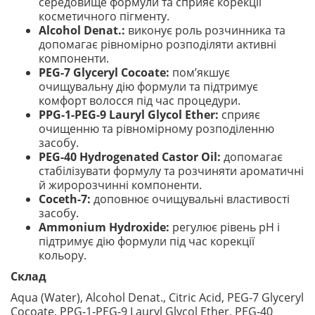
середовище формули та сприяє корекції
косметичного пігменту.
Alcohol Denat.:
виконує роль розчинника та
допомагає рівномірно розподіляти активні
компоненти.
PEG-7 Glyceryl Cocoate:
пом’якшує
очищувальну дію формули та підтримує
комфорт волосся під час процедури.
PPG-1-PEG-9 Lauryl Glycol Ether:
сприяє
очищенню та рівномірному розподіленню
засобу.
PEG-40 Hydrogenated Castor Oil:
допомагає
стабілізувати формулу та розчиняти ароматичні
й жиророзчинні компоненти.
Coceth-7:
доповнює очищувальні властивості
засобу.
Ammonium Hydroxide:
регулює рівень pH і
підтримує дію формули під час корекції
кольору.
Склад
Aqua (Water), Alcohol Denat., Citric Acid, PEG-7 Glyceryl
Cocoate, PPG-1-PEG-9 Lauryl Glycol Ether, PEG-40