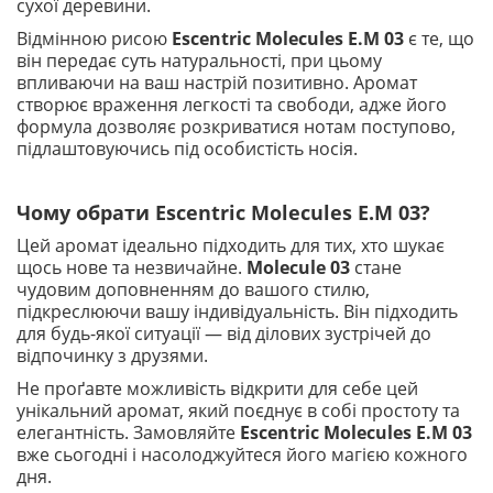
сухої деревини.
Відмінною рисою
Escentric Molecules E.M 03
є те, що
він передає суть натуральності, при цьому
впливаючи на ваш настрій позитивно. Аромат
створює враження легкості та свободи, адже його
формула дозволяє розкриватися нотам поступово,
підлаштовуючись під особистість носія.
Чому обрати Escentric Molecules E.M 03?
Цей аромат ідеально підходить для тих, хто шукає
щось нове та незвичайне.
Molecule 03
стане
чудовим доповненням до вашого стилю,
підкреслюючи вашу індивідуальність. Він підходить
для будь-якої ситуації — від ділових зустрічей до
відпочинку з друзями.
Не проґавте можливість відкрити для себе цей
унікальний аромат, який поєднує в собі простоту та
елегантність. Замовляйте
Escentric Molecules E.M 03
вже сьогодні і насолоджуйтеся його магією кожного
дня.