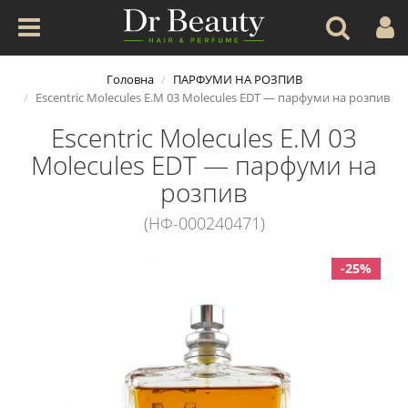
Головна
ПАРФУМИ НА РОЗПИВ
Escentric Molecules E.M 03 Molecules EDT — парфуми на розпив
Escentric Molecules E.M 03
Molecules EDT — парфуми на
розпив
(НФ-000240471)
-25%