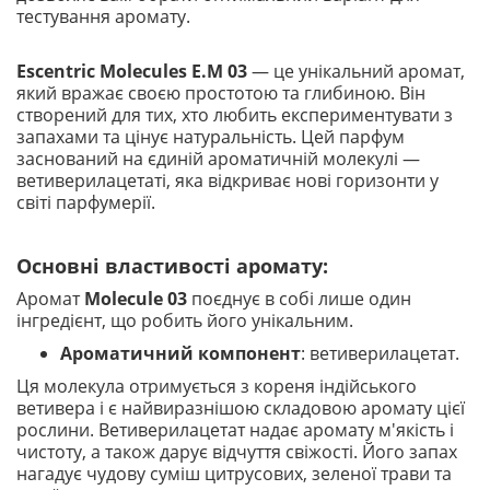
тестування аромату.
Escentric Molecules E.M 03
— це унікальний аромат,
який вражає своєю простотою та глибиною. Він
створений для тих, хто любить експериментувати з
запахами та цінує натуральність. Цей парфум
заснований на єдиній ароматичній молекулі —
ветиверилацетаті, яка відкриває нові горизонти у
світі парфумерії.
Основні властивості аромату:
Аромат
Molecule 03
поєднує в собі лише один
інгредієнт, що робить його унікальним.
Ароматичний компонент
: ветиверилацетат.
Ця молекула отримується з кореня індійського
ветивера і є найвиразнішою складовою аромату цієї
рослини. Ветиверилацетат надає аромату м'якість і
чистоту, а також дарує відчуття свіжості. Його запах
нагадує чудову суміш цитрусових, зеленої трави та