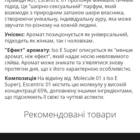
піраміди нот, Escentric 01 пропонує мінімалістичний
підхід. Це "шкірно-сексуальний" парфум, який
взаємодіє з природним запахом шкіри власника,
створюючи унікальну, індивідуальну ауру, яка може
звучати по-різному на кожній людині.
Унісекс
: Аромат позиціонується як універсальний,
підходить як жінкам, так і чоловікам.
"Ефект" аромату
: Iso E Super описується як "менше
аромат, ніж ефект", який надає носію невловимого
сяйва. Аромат може зникати та з'являтися знову
протягом дня, що є його характерною особливістю.
Композиція
На відміну від Molecule 01 з Iso E
Super), Escentric 01 містить цю молекулу у високій
концентрації 65%, доповнену іншими інгредієнтами,
що підсилюють її свіжі та чуттєві аспекти.
Рекомендовані товари