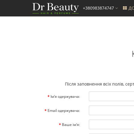
+380983874747
ДО
Після заповнення всіх полів, сер
Ім’я одержувача:
Email одержувача:
Ваше ім’я: