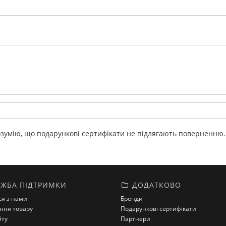
умію, що подарункові сертифікати не підлягають поверненню
ЖБА ПІДТРИМКИ
ДОДАТКОВО
ся з нами
Бренди
ння товару
Подарункові сертифікати
йту
Партнери