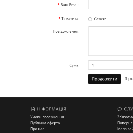
Ваш Email:
Тематика:
General
Повідомлення:
Сума:
Я роз
ІНФОРМАЦІЯ
СЛУ
Умови повернення
Зв’язати
Публічна оферта
Поверне
Про нас
Мапа са