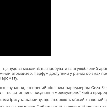
— це чудова можливість спробувати ваш улюблений аром
ний атомайзер. Парфум доступний у різних обʼємах пробн
я аромату.
о звучання, створений нішевим парфумером Geza Schoen
ла — це витончене поєднання молекулярної хімії з приро
нками ірису та жасмину, що створюють м'який квітковий в
яка надає композиції абстрактної деревинної теплоти т