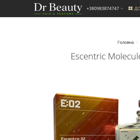
+380983874747
ДО
Головна
Escentric Molecu