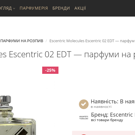
ГЛЯД
ПАРФУМЕРІЯ
БРЕНДИ
АКЦІЇ
ПАРФУМИ НА РОЗПИВ
Escentric Molecules Escentric 02 EDT — парфу
les Escentric 02 EDT — парфуми на
-25%
Наявність: В ная
в наявності
Бренд: Escentric
всі товари бренду