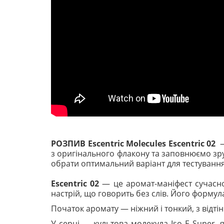
РОЗПИВ Escentric Molecules Escentric 02
з оригінального флакону та заповнюємо зруч
обрати оптимальний варіант для тестуванн
Escentric 02
— це аромат-маніфест сучасног
настрій, що говорить без слів. Його форму
Початок аромату — ніжний і тонкий, з відті
У серці — культова молекула Iso E Super, 