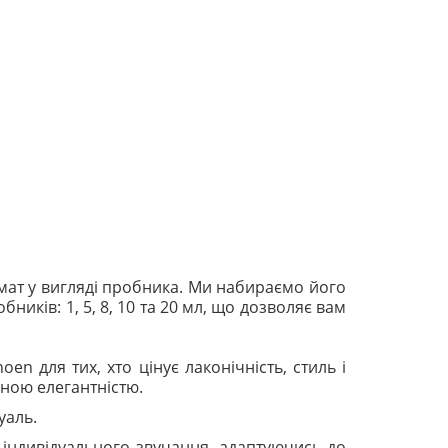
ат у вигляді пробника. Ми набираємо його
иків: 1, 5, 8, 10 та 20 мл, що дозволяє вам
 для тих, хто цінує лаконічність, стиль і
дною елегантністю.
уаль.
а індивідуального звучання, адаптуючись до