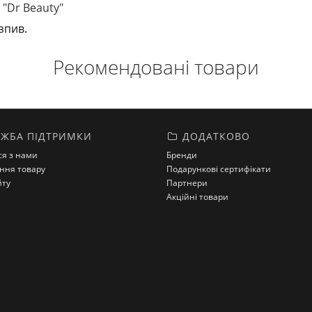
 "Dr Beauty"
зпив.
Рекомендовані товари
ЖБА ПІДТРИМКИ
ДОДАТКОВО
ся з нами
Бренди
ння товару
Подарункові сертифікати
йту
Партнери
Акційні товари