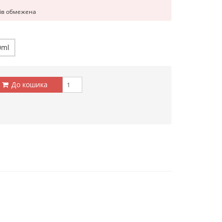
рів обмежена
0ml
До кошика