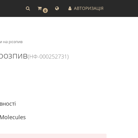
АВТОРИЗАЦІЯ
0
ми на розпив
 розпив
(НФ-000252731)
вності
 Molecules