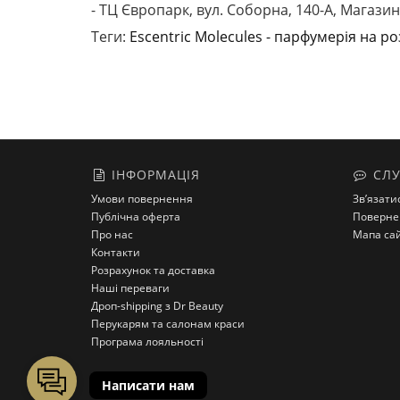
- ТЦ Європарк, вул. Соборна, 140-A, Магазин
Теги:
Escentric Molecules - парфумерія на ро
ІНФОРМАЦІЯ
СЛУ
Умови повернення
Зв’язати
Публічна оферта
Поверне
Про нас
Мапа са
Контакти
Розрахунок та доставка
Наші переваги
Дроп-shipping з Dr Beauty
Перукарям та салонам краси
Програма лояльності