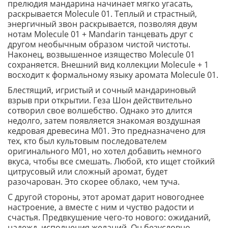
прелюдия мандарина начинает мягко угасать,
раскрывается Molecule 01. Теплый и страстный,
энергичный звон раскрывается, позволяя двум
нотам Molecule 01 + Mandarin танцевать друг с
другом необычным образом чистой чистоты.
Наконец, возвышенное изящество Molecule 01
сохраняется. Внешний вид коллекции Molecule + 1
восходит к формальному языку аромата Molecule 01.
Блестящий, игристый и сочный мандариновый
взрыв при открытии. Геза Шон действительно
сотворил свое волшебство. Однако это длится
недолго, затем появляется знакомая воздушная
кедровая древесина M01. Это предназначено для
тех, кто был культовым последователем
оригинального M01, но хотел добавить немного
вкуса, чтобы все смешать. Любой, кто ищет стойкий
цитрусовый или сложный аромат, будет
разочарован. Это скорее облако, чем туча.
С другой стороны, этот аромат дарит новогоднее
настроение, а вместе с ним и чуство радости и
счастья. Предвкушение чего-то нового: ожиданий,
надежд, исполнения желаний. Он безусловно