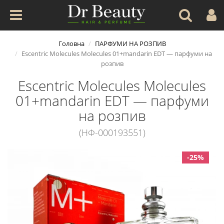
Головна
ПАРФУМИ НА РОЗПИВ
Escentric Molecules Molecules 01+mandarin EDT — парфуми на
розпив
Escentric Molecules Molecules
01+mandarin EDT — парфуми
на розпив
(НФ-000193551)
-25%