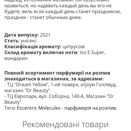
нравиться, но надевать каждый день вы его не
будете, вель если каждый день станет праздником,
праздник - станет обычным днем.
Дата випуску:
2021
Стать
: унісекс
Класифікація аромату:
цитрусові
Склад аромату включає ноти
: Iso E Super,
мандарин
Повний асортимент парфумерії на розпив
знаходиться в магазинах, за адресами:
- ТЦ "Dream Yellow", 1-ий поверх, атріум Голлівуд,
магазин "Dr Beauty"
- ТЦ Європарк, вул. Соборна, 140-A, Магазин "Dr
Beauty"
Теги:
Escentric Molecules - парфумерія на розпив.
Рекомендовані товари