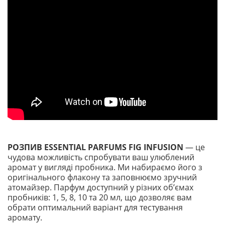
РОЗПИВ ESSENTIAL PARFUMS FIG INFUSION
— це
чудова можливість спробувати ваш улюблений
аромат у вигляді пробника. Ми набираємо його з
оригінального флакону та заповнюємо зручний
атомайзер. Парфум доступний у різних обʼємах
пробників: 1, 5, 8, 10 та 20 мл, що дозволяє вам
обрати оптимальний варіант для тестування
аромату.