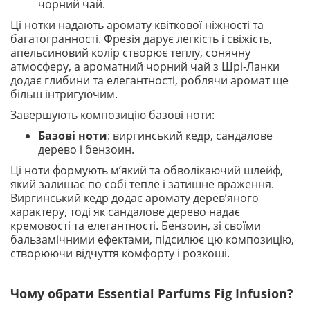
чорний чай.
Ці нотки надають аромату квіткової ніжності та
багатогранності. Фрезія дарує легкість і свіжість,
апельсиновий колір створює теплу, сонячну
атмосферу, а ароматний чорний чай з Шрі-Ланки
додає глибини та елегантності, роблячи аромат ще
більш інтригуючим.
Завершують композицію базові ноти:
Базові ноти
: виргинський кедр, сандалове
дерево і бензоин.
Ці ноти формують м’який та обволікаючий шлейф,
який залишає по собі тепле і затишне враження.
Виргинський кедр додає аромату дерев’яного
характеру, тоді як сандалове дерево надає
кремовості та елегантності. Бензоин, зі своїми
бальзамічними ефектами, підсилює цю композицію,
створюючи відчуття комфорту і розкоші.
Чому обрати Essential Parfums Fig Infusion?