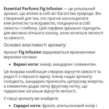
Essential Parfums Fig Infusion
— це унікальний
аромат, що втілює в собі всі багатства природи. Він
створений для тих, хто прагне насолодитися
елегантністю та яскравістю, поєднуючи в собі
свіжість і глибину. Цей парфюм ідеально підходить
для весняно-літнього сезону, коли хочеться легкості
та свіжості.
Основні властивості аромату:
Аромат
Fig Infusion
відкривається вражаючими
верхніми нотами:
Верхні ноти
: інжир, мандарин і клементин.
Ця яскрава комбінація створює відчуття свіжості та
радості з першого вдиху. Інжир надає аромату
солодкість, мандарин приносить цитрусову енергію,
а клементин додає легку фруктову нотку, що
підкреслює загальне відчуття легкості.
У серці аромату ви знайдете:
Середні ноти
: фрезія, апельсиновий колір і