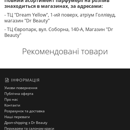
Повний асортимент парфумерії на розпив
знаходиться в магазинах, за адресами:
- ТЦ "Dream Yellow", 1-ий поверх, атріум Голлівуд,
магазин "Dr Beauty"
- ТЦ Європарк, вул. Соборна, 140-A, Магазин "Dr
Beauty"
Рекомендовані товари
ІНФОРМАЦІЯ
Умови повернення
Публічна оферта
Про нас
Контакти
Розрахунок та доставка
Наші переваги
Дроп-shipping з Dr Beauty
Перукарям та салонам краси