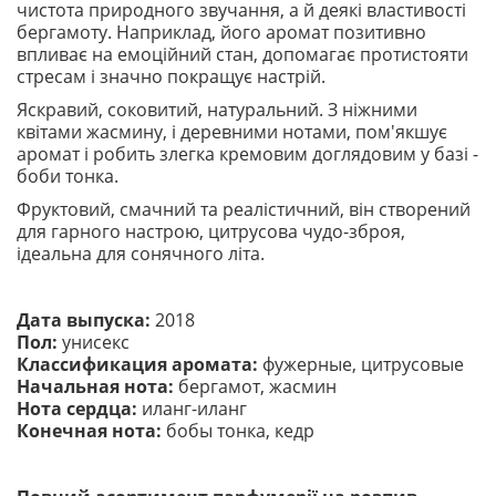
чистота природного звучання, а й деякі властивості
бергамоту. Наприклад, його аромат позитивно
впливає на емоційний стан, допомагає протистояти
стресам і значно покращує настрій.
Яскравий, соковитий, натуральний. З ніжними
квітами жасмину, і деревними нотами, пом'якшує
аромат і робить злегка кремовим доглядовим у базі -
боби тонка.
Фруктовий, смачний та реалістичний, він створений
для гарного настрою, цитрусова чудо-зброя,
ідеальна для сонячного літа.
Дата выпуска:
2018
Пол:
унисекс
Классификация аромата:
фужерные, цитрусовые
Начальная нота:
бергамот, жасмин
Нота сердца:
иланг-иланг
Конечная нота:
бобы тонка, кедр